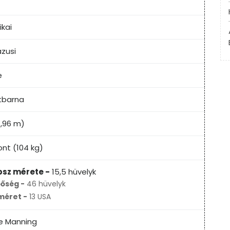
kai
zusi
e
tbarna
(1,96 m)
ont (104 kg)
psz mérete -
15,5 hüvelyk
őség -
46 hüvelyk
méret -
13 USA
e Manning