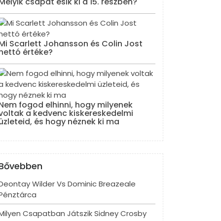
Melyik csapat esik ki a 15. részben?
Mi Scarlett Johansson és Colin Jost
nettó értéke?
Nem fogod elhinni, hogy milyenek
voltak a kedvenc kiskereskedelmi
üzleteid, és hogy néznek ki ma
Bővebben
Deontay Wilder Vs Dominic Breazeale
Pénztárca
Milyen Csapatban Játszik Sidney Crosby