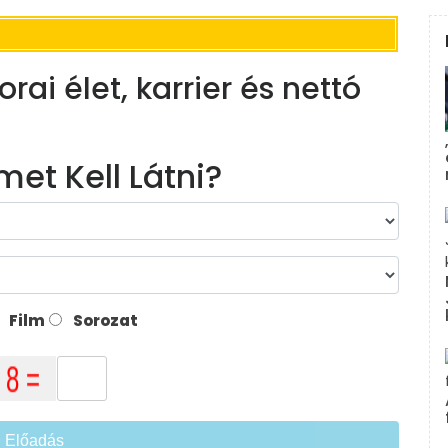
rai élet, karrier és nettó
met Kell Látni?
Film
Sorozat
Előadás