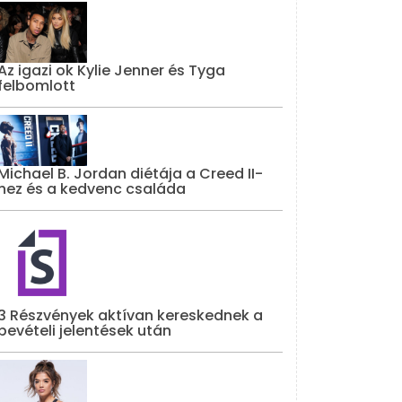
Az igazi ok Kylie Jenner és Tyga
felbomlott
Michael B. Jordan diétája a Creed II-
hez és a kedvenc családa
3 Részvények aktívan kereskednek a
bevételi jelentések után