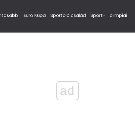
ntosabb
Euro Kupa
Sportoló család
Sport-
olimpiai
ad