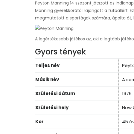
Peyton Manning 14 szezont játszott az Indianap
Manning gyerekkorától rajongott a futballért. 
megmutatott a sportágak számára, ápolta őt, 
A legértékesebb játékos az, aki a legtöbb játéko
Gyors tények
Teljes név
Peyto
Másik név
A seri
Születési dátum
1976.
Születési hely
New O
Kor
45 é