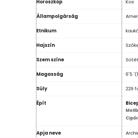
Horoszkóp
Kos
Állampolgárság
Ameri
Etnikum
kauká
Hajszín
Szők
Szem színe
Söté
Magasság
6'5 '
Súly
229 f
Épít
Bice
Mellb
Cipő
Apja neve
Archi