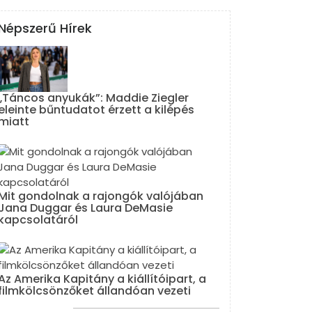
Népszerű Hírek
„Táncos anyukák”: Maddie Ziegler
eleinte bűntudatot érzett a kilépés
miatt
Mit gondolnak a rajongók valójában
Jana Duggar és Laura DeMasie
kapcsolatáról
Az Amerika Kapitány a kiállítóipart, a
filmkölcsönzőket állandóan vezeti