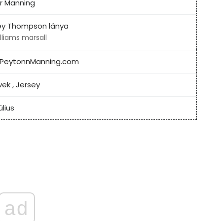
r Manning
ey Thompson lánya
illiams marsall
PeytonnManning.com
vek
,
Jersey
úlius
ad