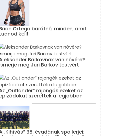
Brian Ortega barátnő, minden, amit
tudnod kell!
Aleksander Barkovnak van nővére?
Ismerje meg Juri Barkov testvért
Az „Outlander” rajongók ezeket az
epizódokat szerették a legjobban
A „Kihívás” 38. évadának spoilerjei: