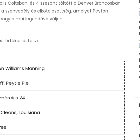
olis Coltsban, és 4 szezont töltött a Denver Broncosban.
Ez a szenvedély és elkötelezettség, amelyet Peyton
hogy a mai legendává váljon.
st értékessé teszi.
n Williams Manning
ff, Peytie Pie
 március 24
rleans, Louisiana
ves