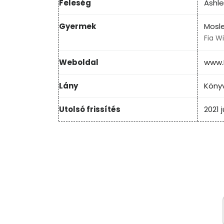
Feleség
Ashle
Gyermek
Mosl
Fia W
Weboldal
www.
Lány
Köny
Utolsó frissítés
2021 j