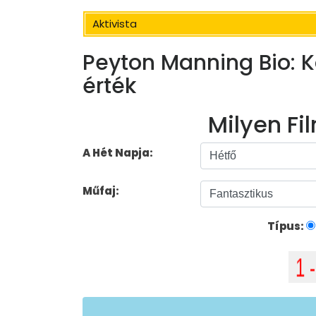
Aktivista
Peyton Manning Bio: Ko
érték
Milyen Fil
A Hét Napja:
Műfaj:
Típus: