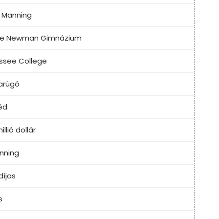
a Manning
ore Newman Gimnázium
ssee College
arúgó
éd
llió dollár
anning
íjas
s