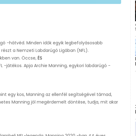
gó -hátvéd. Minden idők egyik legbefolyásosabb
 részt a Nemzeti Labdarúgó Ligában (NFL).
rükben van. Öccse,
ÉS
L -játékos. Apja Archie Manning, egykori labdarúgó -
mint egy kos, Manning az ellenfél segítségével támad,
lmetes Manning jól megérdemelt döntése, tudja, mit akar
llambeli NFL-legenda. Manning 2020 -ban 44 éves.