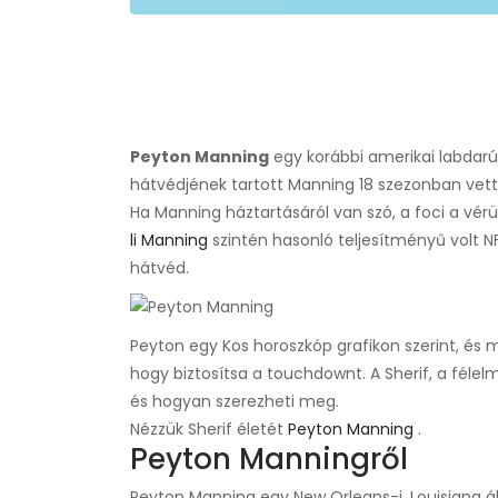
Peyton Manning
egy korábbi amerikai labdarú
hátvédjének tartott Manning 18 szezonban vett
Ha Manning háztartásáról van szó, a foci a vé
li Manning
szintén hasonló teljesítményű volt NF
hátvéd.
Peyton egy Kos horoszkóp grafikon szerint, és 
hogy biztosítsa a touchdownt. A Sherif, a féle
és hogyan szerezheti meg.
Nézzük Sherif életét
Peyton Manning
.
Peyton Manningről
Peyton Manning egy New Orleans-i, Louisiana á