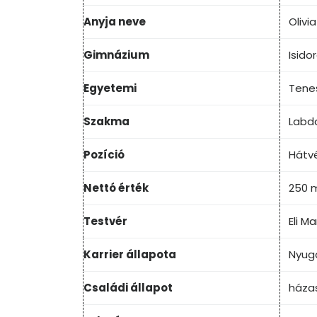
Anyja neve
Olivi
Gimnázium
Isid
Egyetemi
Tene
Szakma
Labd
Pozíció
Hátv
Nettó érték
250 mi
Testvér
Eli M
Karrier állapota
Nyugd
Családi állapot
háza