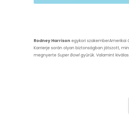
Rodney Harrison
egykori szakember
Amerikai
Karrierje során olyan biztonságban játszott, mi
megnyerte
Super Bowl
gyűrűk. Valamint kiválas