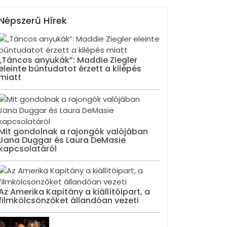
Népszerű Hírek
„Táncos anyukák”: Maddie Ziegler
eleinte bűntudatot érzett a kilépés
miatt
Mit gondolnak a rajongók valójában
Jana Duggar és Laura DeMasie
kapcsolatáról
Az Amerika Kapitány a kiállítóipart, a
filmkölcsönzőket állandóan vezeti