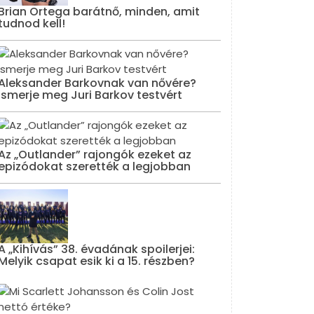
Brian Ortega barátnő, minden, amit
tudnod kell!
Aleksander Barkovnak van nővére?
Ismerje meg Juri Barkov testvért
Az „Outlander” rajongók ezeket az
epizódokat szerették a legjobban
A „Kihívás” 38. évadának spoilerjei:
Melyik csapat esik ki a 15. részben?