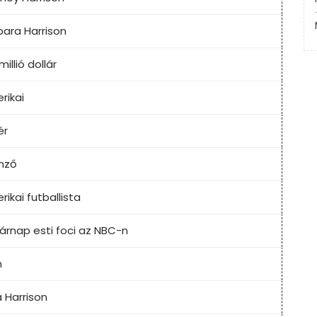
bara Harrison
 millió dollár
rikai
ér
mző
ikai futballista
árnap esti foci az NBC-n
n
a Harrison