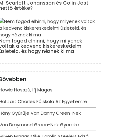
Mi Scarlett Johansson és Colin Jost
nettó értéke?
Nem fogod elhinni, hogy milyenek
voltak a kedvenc kiskereskedelmi
üzleteid, és hogy néznek ki ma
Bővebben
Howie Hosszú, Ifj Magas
Hol Járt Charles Főiskola Az Egyetemre
Hány Gyűrűje Van Danny Green-Nek
Van Draymond Green-Nek Gyereke
Milyen Magas Mike Tomlin Steelers Edző