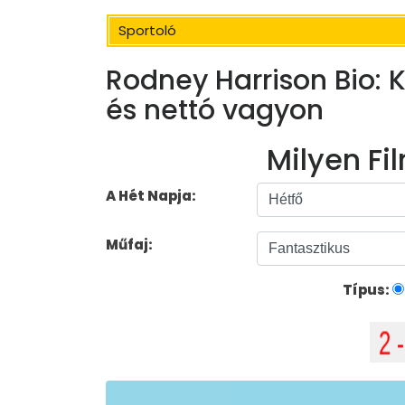
Sportoló
Rodney Harrison Bio: Ko
és nettó vagyon
Milyen Fil
A Hét Napja:
Műfaj:
Típus: