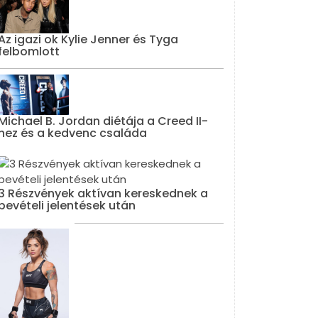
Az igazi ok Kylie Jenner és Tyga
felbomlott
Michael B. Jordan diétája a Creed II-
hez és a kedvenc családa
3 Részvények aktívan kereskednek a
bevételi jelentések után