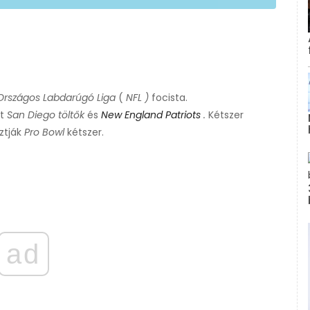
Országos Labdarúgó Liga
(
NFL
)
focista.
nt
San Diego töltők
és
New England Patriots
.
Kétszer
ztják
Pro Bowl
kétszer.
ad