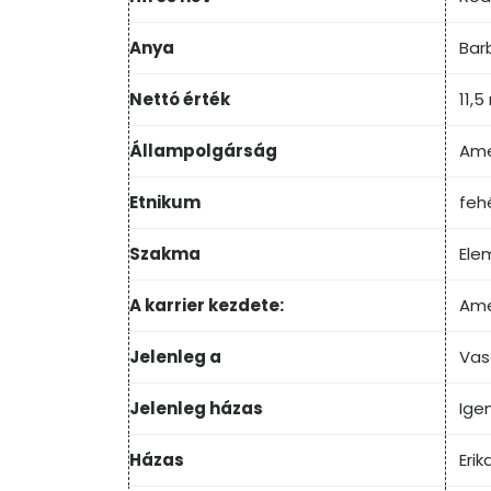
Anya
Bar
Nettó érték
11,5
Állampolgárság
Ame
Etnikum
feh
Szakma
Ele
A karrier kezdete:
Amer
Jelenleg a
Vas
Jelenleg házas
Ige
Házas
Erik