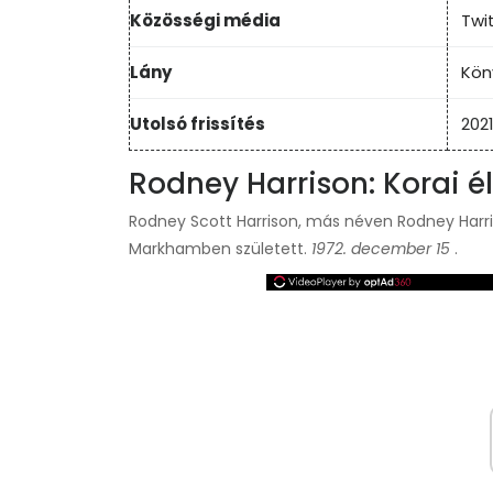
Közösségi média
Twi
Lány
Kön
Utolsó frissítés
2021
Rodney Harrison: Korai él
Rodney Scott Harrison, más néven Rodney Harriso
Markhamben született.
1972. december 15
.