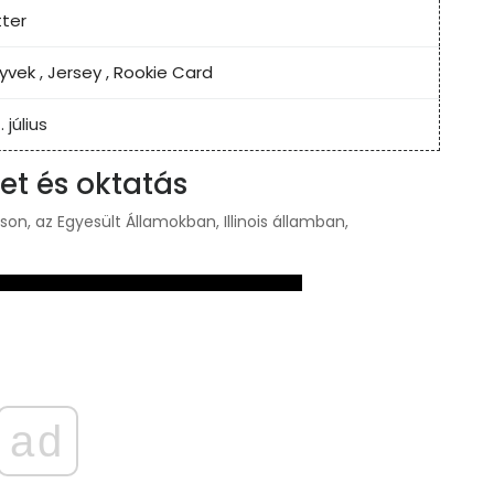
tter
yvek
,
Jersey
,
Rookie Card
. július
et és oktatás
n, az Egyesült Államokban, Illinois államban,
ad