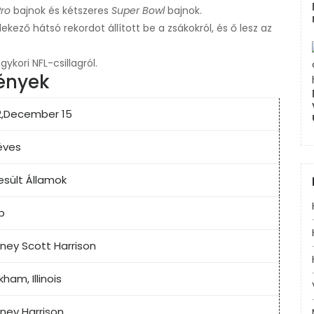
Pro
bajnok és kétszeres
Super Bowl
bajnok.
kező hátsó rekordot állított be a zsákokról, és ő lesz az
gykori NFL-csillagról.
tények
,
December 15
éves
esült Államok
b
ney Scott Harrison
ham, Illinois
ney Harrison