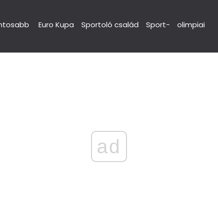
ntosabb
Euro Kupa
Sportoló család
Sport-
olimpiai
ad