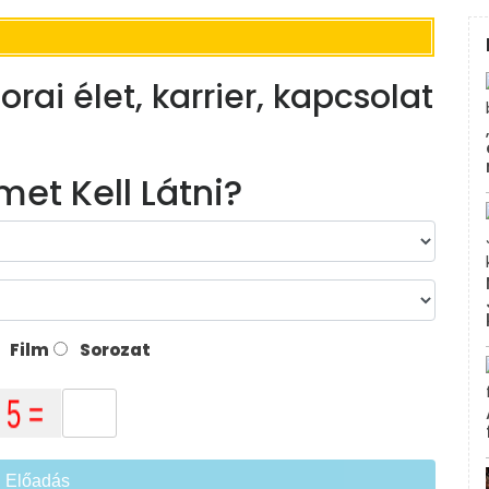
rai élet, karrier, kapcsolat
met Kell Látni?
Film
Sorozat
Előadás