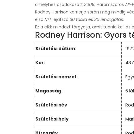
amelyhez csatlakozott
2009.
Háromszoros
All-
Rodney Harrison karrierje során még mindig véde
első
NFL
lejátszó
30 táska
és
30 lehallgatás.
Ez a cikk mindazt tárgyalja, amit tudnia kell az e
Rodney Harrison: Gyors 
Születési dátum:
1972
Kor:
48 
Születési nemzet:
Egy
Magasság:
6 lá
Születési név
Rod
Születési hely
Mark
Híres név
Rod