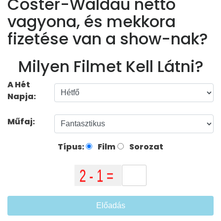
Coster-Waldau nettó
vagyona, és mekkora
fizetése van a show-nak?
Milyen Filmet Kell Látni?
A Hét
Napja:
Műfaj:
Típus:
Film
Sorozat
Előadás