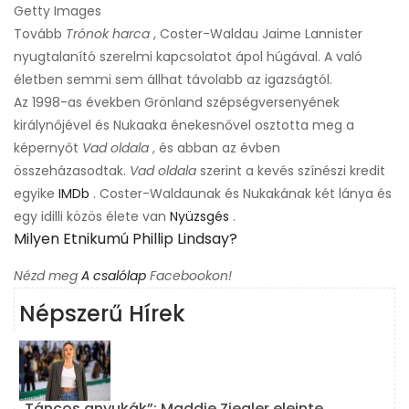
Getty Images
Tovább
Trónok harca
, Coster-Waldau Jaime Lannister
nyugtalanító szerelmi kapcsolatot ápol húgával. A való
életben semmi sem állhat távolabb az igazságtól.
Az 1998-as években Grönland szépségversenyének
királynőjével és Nukaaka énekesnővel osztotta meg a
képernyőt
Vad oldala
, és abban az évben
összeházasodtak.
Vad oldala
szerint a kevés színészi kredit
egyike
IMDb
. Coster-Waldaunak és Nukakának két lánya és
egy idilli közös élete van
Nyüzsgés
.
Milyen Etnikumú Phillip Lindsay?
Nézd meg
A csalólap
Facebookon!
Népszerű Hírek
„Táncos anyukák”: Maddie Ziegler eleinte