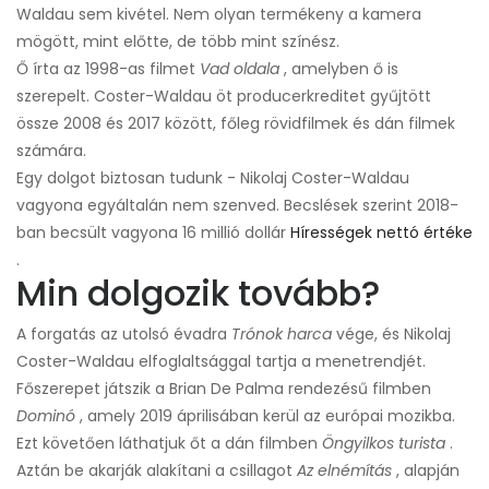
Waldau sem kivétel. Nem olyan termékeny a kamera
mögött, mint előtte, de több mint színész.
Ő írta az 1998-as filmet
Vad oldala
, amelyben ő is
szerepelt. Coster-Waldau öt producerkreditet gyűjtött
össze 2008 és 2017 között, főleg rövidfilmek és dán filmek
számára.
Egy dolgot biztosan tudunk - Nikolaj Coster-Waldau
vagyona egyáltalán nem szenved. Becslések szerint 2018-
ban becsült vagyona 16 millió dollár
Hírességek nettó értéke
.
Min dolgozik tovább?
A forgatás az utolsó évadra
Trónok harca
vége, és Nikolaj
Coster-Waldau elfoglaltsággal tartja a menetrendjét.
Főszerepet játszik a Brian De Palma rendezésű filmben
Dominó
, amely 2019 áprilisában kerül az európai mozikba.
Ezt követően láthatjuk őt a dán filmben
Öngyilkos turista
.
Aztán be akarják alakítani a csillagot
Az elnémítás
, alapján