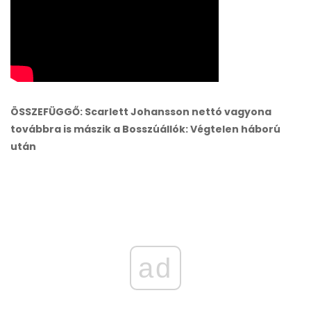
ÖSSZEFÜGGŐ: Scarlett Johansson nettó vagyona
továbbra is mászik a Bosszúállók: Végtelen háború
után
ad