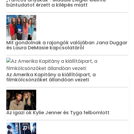
bűntudatot érzett a kilépés miatt
Mit gondolnak a rajongók valójában Jana Duggar
és Laura DeMasie kapcsolatáról
Az Amerika Kapitány a kiállítóipart, a
filmkölcsönzőket állandóan vezeti
Az igazi ok Kylie Jenner és Tyga felbomlott