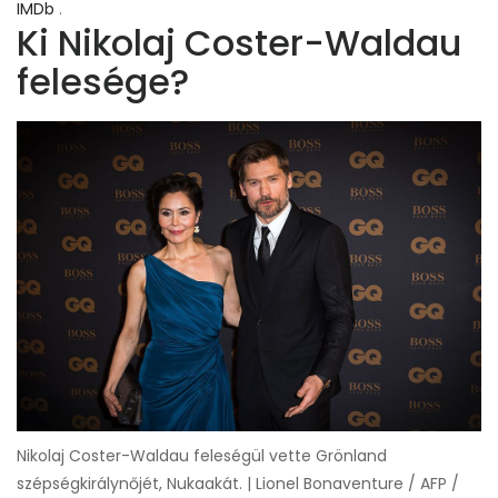
IMDb
.
Ki Nikolaj Coster-Waldau
felesége?
Nikolaj Coster-Waldau feleségül vette Grönland
szépségkirálynőjét, Nukaakát. | Lionel Bonaventure / AFP /