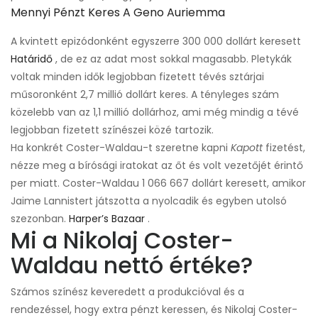
Mennyi Pénzt Keres A Geno Auriemma
A kvintett epizódonként egyszerre 300 000 dollárt keresett
Határidő
, de ez az adat most sokkal magasabb. Pletykák
voltak minden idők legjobban fizetett tévés sztárjai
műsoronként 2,7 millió dollárt keres. A tényleges szám
közelebb van az 1,1 millió dollárhoz, ami még mindig a tévé
legjobban fizetett színészei közé tartozik.
Ha konkrét Coster-Waldau-t szeretne kapni
Kapott
fizetést,
nézze meg a bírósági iratokat az őt és volt vezetőjét érintő
per miatt. Coster-Waldau 1 066 667 dollárt keresett, amikor
Jaime Lannistert játszotta a nyolcadik és egyben utolsó
szezonban.
Harper’s Bazaar
.
Mi a Nikolaj Coster-
Waldau nettó értéke?
Számos színész keveredett a produkcióval és a
rendezéssel, hogy extra pénzt keressen, és Nikolaj Coster-