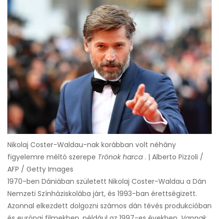
Nikolaj Coster-Waldau-nak korábban volt néhány
figyelemre méltó szerepe
Trónok harca
. | Alberto Pizzoli /
AFP / Getty Images
1970-ben Dániában született Nikolaj Coster-Waldau a Dán
Nemzeti Színháziskolába járt, és 1993-ban érettségizett.
Azonnal elkezdett dolgozni számos dán tévés produkcióban
és európai filmekben, például az 1997-es években.
Vannak