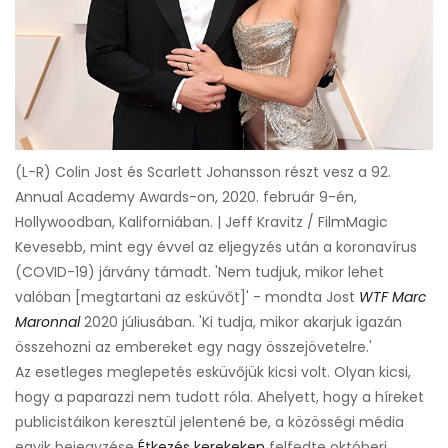
(L-R) Colin Jost és Scarlett Johansson részt vesz a 92.
Annual Academy Awards-on, 2020. február 9-én,
Hollywoodban, Kaliforniában. | Jeff Kravitz / FilmMagic
Kevesebb, mint egy évvel az eljegyzés után a koronavírus
(COVID-19) járvány támadt. 'Nem tudjuk, mikor lehet
valóban [megtartani az esküvőt]' - mondta Jost
WTF Marc
Maronnal
2020 júliusában. 'Ki tudja, mikor akarjuk igazán
összehozni az embereket egy nagy összejövetelre.'
Az esetleges meglepetés esküvőjük kicsi volt. Olyan kicsi,
hogy a paparazzi nem tudott róla. Ahelyett, hogy a híreket
publicistáikon keresztül jelentené be, a közösségi média
egyik bejegyzése
Étkezés kerekeken
felfedte októberi