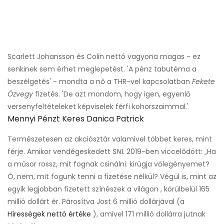
Scarlett Johansson és Colin nettó vagyona magas - ez
senkinek sem érhet meglepetést. 'A pénz tabutéma a
beszélgetés' - mondta a nő a THR-vel kapcsolatban
Fekete
Özvegy
fizetés. 'De azt mondom, hogy igen, egyenlő
versenyfeltételeket képviselek férfi kohorszaimmal.'
Mennyi Pénzt Keres Danica Patrick
Természetesen az akciósztár valamivel többet keres, mint
férje. Amikor vendégeskedett
SNL
2019-ben viccelődött: „Ha
a műsor rossz, mit fognak csinálni: kirúgja vőlegényemet?
Ó, nem, mit fogunk tenni a fizetése nélkül? Végül is, mint az
egyik legjobban fizetett színészek a világon , körülbelül 165
millió dollárt ér. Párosítva Jost 6 millió dollárjával (a
Hírességek nettó értéke
), amivel 171 millió dollárra jutnak