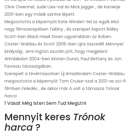
Clive Owennel, Jude Law-val és Mick jagger , de karrierje
2001-ben egy másik szintre lépett.
Megosztotta a képernyőt Kate Winslet-tel az egyik első
nagy filmszerepében
Talány
, és szerepet kapott Ridley
Scott-ban
Black Hawk Down
ugyanabban az évben.
Coster-Waldau és Scott 2005-ben újra összeállt
Mennyei
királyság
, ami rögtön azután jött, hogy megjelent
Wimbledon
2004-ben Kirsten Dunst, Paul Bettany és Jon
Favreau társaságában.
Szerepelt a tévéműsorban
Új Amszterdam
Coster-Waldau
megosztotta a képernyőt Tom Cruise-szal a 2013-as sci-fi
filmben
Feledés
, de akkor már ő volt a támasza
Trónok
harca
.
1 Vasat Még Isten Sem Tud Megütni
Mennyit keres
Trónok
harca
?