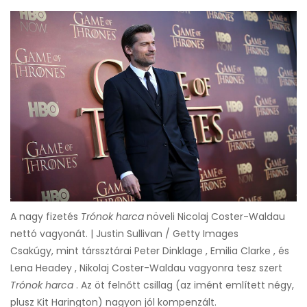
A nagy fizetés
Trónok harca
növeli Nicolaj Coster-Waldau
nettó vagyonát. | Justin Sullivan / Getty Images
Csakúgy, mint társsztárai Peter Dinklage , Emilia Clarke , és
Lena Headey , Nikolaj Coster-Waldau vagyonra tesz szert
Trónok harca
. Az öt felnőtt csillag (az imént említett négy,
plusz Kit Harington) nagyon jól kompenzált.