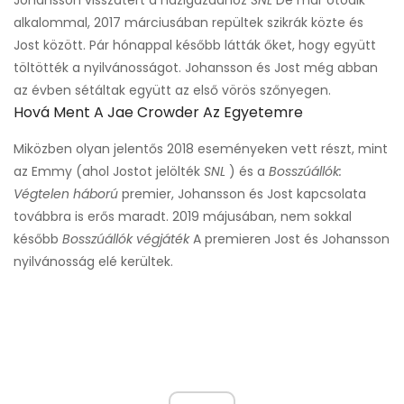
Johansson visszatért a házigazdához
SNL
De már ötödik
alkalommal, 2017 márciusában repültek szikrák közte és
Jost között. Pár hónappal később látták őket, hogy együtt
töltötték a nyilvánosságot. Johansson és Jost még abban
az évben sétáltak együtt az első vörös szőnyegen.
Hová Ment A Jae Crowder Az Egyetemre
Miközben olyan jelentős 2018 eseményeken vett részt, mint
az Emmy (ahol Jostot jelölték
SNL
) és a
Bosszúállók:
Végtelen háború
premier, Johansson és Jost kapcsolata
továbbra is erős maradt. 2019 májusában, nem sokkal
később
Bosszúállók végjáték
A premieren Jost és Johansson
nyilvánosság elé kerültek.