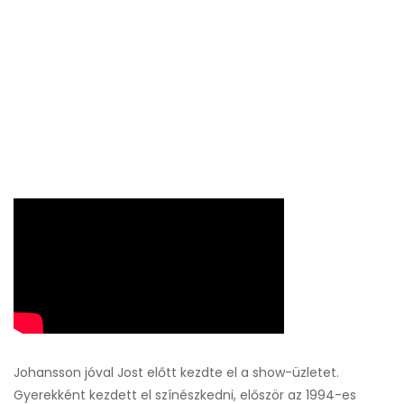
Johansson jóval Jost előtt kezdte el a show-üzletet.
Gyerekként kezdett el színészkedni, először az 1994-es