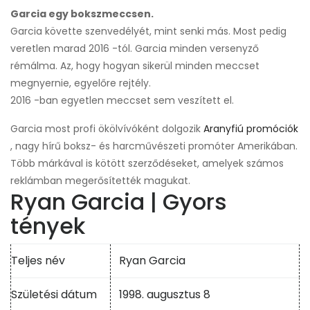
Garcia egy bokszmeccsen.
Garcia követte szenvedélyét, mint senki más. Most pedig
veretlen marad 2016 -tól. Garcia minden versenyző
rémálma. Az, hogy hogyan sikerül minden meccset
megnyernie, egyelőre rejtély.
2016 -ban egyetlen meccset sem veszített el.
Garcia most profi ökölvívóként dolgozik
Aranyfiú promóciók
, nagy hírű boksz- és harcművészeti promóter Amerikában.
Több márkával is kötött szerződéseket, amelyek számos
reklámban megerősítették magukat.
Ryan Garcia | Gyors
tények
Teljes név
Ryan Garcia
Születési dátum
1998. augusztus 8