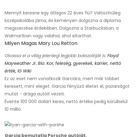
Mennyit keresne egy átlagos 22 éves fiú? Valószínűleg
középiskolába járna, és keményen dolgozna a diploma
megszerzése érdekében. Dolgozna a Starbucksban, a
Walmartban vagy valahol, ahol eltarthat.
Milyen Magas Mary Lou Retton
Olvassa el a világ jelenlegi legjobb bokszolóját is:
Floyd
Mayweather Jr. Bio: Kor, feleség, gyerekek, karrier, nettó
érték, IG Wiki
Ez az eset nem vonatkozik Garciára, mert már többet
keresett, mint eleget. Garcia fényűző életet él, pazarságot
mutat - drága autóit vezeti.
Évente 100 000 dollárt keres, nettó értéke pedig körülbelül
10 millió.
Garcia bemutatja Porsche autóját.