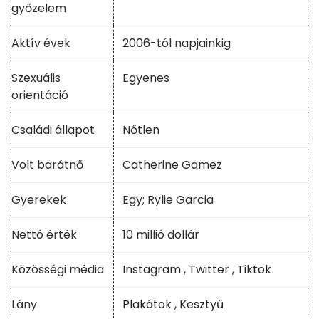
győzelem
Aktív évek
2006-tól napjainkig
Szexuális
Egyenes
orientáció
Családi állapot
Nőtlen
Volt barátnő
Catherine Gamez
Gyerekek
Egy; Rylie Garcia
Nettó érték
10 millió dollár
Közösségi média
Instagram
,
Twitter
,
Tiktok
Lány
Plakátok
,
Kesztyű