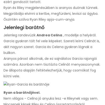
ezért gondozót tartott.
Ryan és Riley megjelenésükben is aranyos duónak tűnnek.
Megpróbálja elvinni a kertbe, megfürdeni, leviszi az ágyba.
Őszintén szólva Ryan Riley apja-cum-anyja.
Jelenlegi barátnő
Jelenleg randevúzik
Andrea Celina
, modellje a helyéről.
Garcia gyakran tölt fel vele képeket. Szereti leírni Celinát is,
akit nagyon szeret. Garcia és Celena gyakran lógnak a
bulikon.
Aranyos párost alkotnak, de ez sajnálatos Garcia rajongói
számára. Azonban nem tisztázta Celinát menyasszonynak.
De állapota alapján feltételezhetjük, hogy csomókat fog
kötni vele.
Ryan a barátnőjével.
Nem világos - Celina jó anyuka lesz -e Rileynek vagy sem.
Nincsenek képek Riley és Celina összetartozásáról.