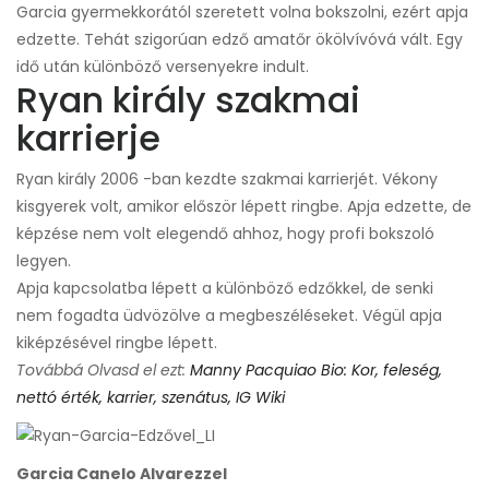
Garcia gyermekkorától szeretett volna bokszolni, ezért apja
edzette. Tehát szigorúan edző amatőr ökölvívóvá vált. Egy
idő után különböző versenyekre indult.
Ryan király szakmai
karrierje
Ryan király 2006 -ban kezdte szakmai karrierjét. Vékony
kisgyerek volt, amikor először lépett ringbe. Apja edzette, de
képzése nem volt elegendő ahhoz, hogy profi bokszoló
legyen.
Apja kapcsolatba lépett a különböző edzőkkel, de senki
nem fogadta üdvözölve a megbeszéléseket. Végül apja
kiképzésével ringbe lépett.
Továbbá Olvasd el ezt:
Manny Pacquiao Bio: Kor, feleség,
nettó érték, karrier, szenátus, IG Wiki
Garcia Canelo Alvarezzel