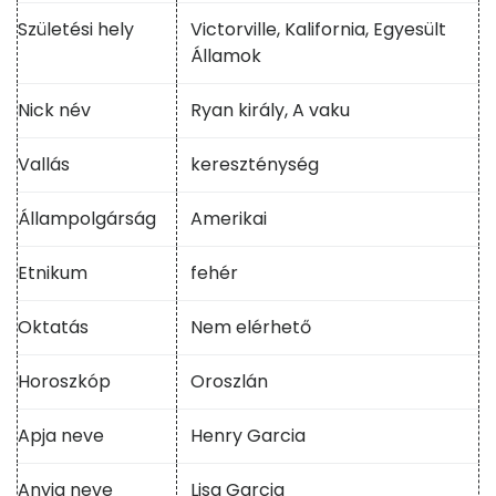
Születési hely
Victorville, Kalifornia, Egyesült
Államok
Nick név
Ryan király, A vaku
Vallás
kereszténység
Állampolgárság
Amerikai
Etnikum
fehér
Oktatás
Nem elérhető
Horoszkóp
Oroszlán
Apja neve
Henry Garcia
Anyja neve
Lisa Garcia