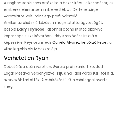
A ringben senki sem értékelte a boksz iránti lelkesedését; az
emberek eleinte semmibe vették őt. De tehetsége
varázslatos volt, mint egy profi bokszoló.
Amikor az első mérkőzésen megmutatta ügyességét,
edzője
Eddy reynoso
, azonnal azonosította ökölvívó
képességeit. Ezt követően Eddy szerződést írt alá a
képzésére. Reynoso is edz
Canelo Alvarez helyőrző képe
, a
világ legjobb aktív bokszolója.
Verhetetlen Ryan
Debütálása után veretlen. Garcia profi karriert kezdett,
Edgar Mezával versenyezve.
Tijuana
, déli város
Kalifornia,
szervezők tartották. A mérkőzést 1-0-s mérleggel nyerte
meg.