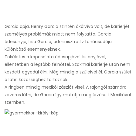
Garcia apja, Henry Garcia szintén ökölvívó volt, de karrierjét
személyes problémák miatt nem folytatta. Garcia
édesanyja, Lisa Garcia, adminisztratív tanácsadója
különböző eseményeknek.
Tökéletes a kapcsolata édesapjával és anyjával,
ellentétben a legtöbb felnőttel. Szakmai karrierje után nem
kezdett egyedül élni. Még mindig a szüleivel él. Garcia szülei
a latin közösséghez tartoznak.
A ringben mindig mexikói zászlót visel. A rajongói számára
zavaros látni, de Garcia így mutatja meg érzéseit Mexikóval
szemben.