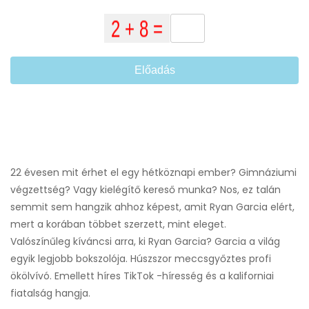
Előadás
22 évesen mit érhet el egy hétköznapi ember? Gimnáziumi
végzettség? Vagy kielégítő kereső munka? Nos, ez talán
semmit sem hangzik ahhoz képest, amit Ryan Garcia elért,
mert a korában többet szerzett, mint eleget.
Valószínűleg kíváncsi arra, ki Ryan Garcia? Garcia a világ
egyik legjobb bokszolója. Húszszor meccsgyőztes profi
ökölvívó. Emellett híres TikTok -híresség és a kaliforniai
fiatalság hangja.