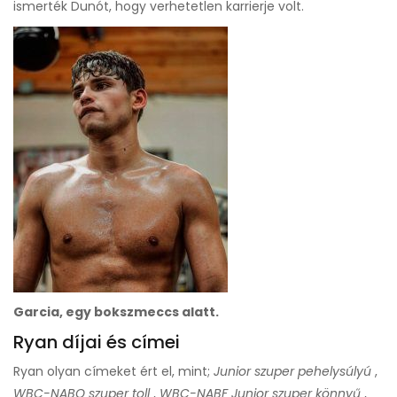
ismerték Dunót, hogy verhetetlen karrierje volt.
Garcia, egy bokszmeccs alatt.
Ryan díjai és címei
Ryan olyan címeket ért el, mint;
Junior szuper pehelysúlyú
,
WBC-NABO szuper toll
,
WBC-NABF Junior szuper könnyű
,