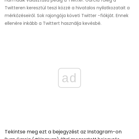
Harmadik választása pedig a Twitter. Garcia főleg a
Twitteren keresztül teszi közzé a hivatalos nyilatkozatait a
mérkőzéseiről. Sok rajongója követi Twitter -fiókját. Ennek
ellenére inkább a Twittert használja kevésbé.
ad
Tekintse meg ezt a bejegyzést az Instagram-on