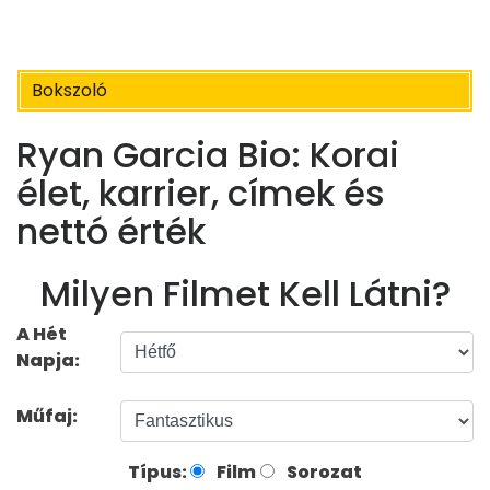
Bokszoló
Ryan Garcia Bio: Korai
élet, karrier, címek és
nettó érték
Milyen Filmet Kell Látni?
A Hét
Napja:
Műfaj:
Típus:
Film
Sorozat