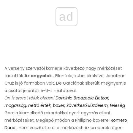
ad
A verseny szervezői karrierje következő nagy mérkőzését
tartották
Az angyalok
. Ellenfele, kubai ökölvívó, Jonathan
Cruz is jó formában volt. De Garciának sikerült megnyernie
a csatát jelentős 5-0-s mutatóval.
Ön is szeret róluk olvasni
Dominic Breazeale Életkor,
magasság, nettó érték, boxer, következő küzdelem, feleség
Garcia kiemelkedő rekordokkal nyert egymás elleni
mérkőzéseket. Meglepő módon a Philipino boxerrel
Romero
Duno
, nem veszítette el a mérkőzést. Az emberek régen