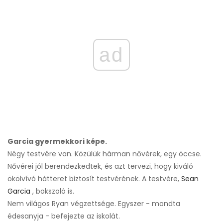
ad
Garcia gyermekkori képe.
Négy testvére van. Közülük hárman nővérek, egy öccse.
Nővérei jól berendezkedtek, és azt tervezi, hogy kiváló
ökölvívó hátteret biztosít testvérének. A testvére,
Sean
Garcia
, bokszoló is.
Nem világos Ryan végzettsége. Egyszer - mondta
édesanyja - befejezte az iskolát.