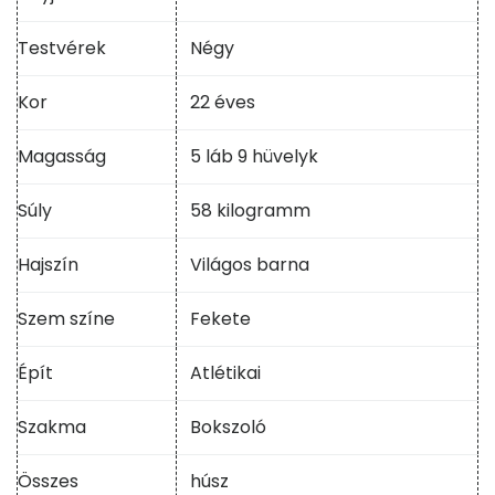
Testvérek
Négy
Kor
22 éves
Magasság
5 láb 9 hüvelyk
Súly
58 kilogramm
Hajszín
Világos barna
Szem színe
Fekete
Épít
Atlétikai
Szakma
Bokszoló
Összes
húsz