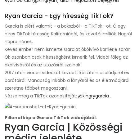
Ryan Garcia (@kingryan) által megosztott bejegyzés
Ryan Garcia - Egy híresség TikTok?
Garcia is elért valamit - a bokszból - a TikTok -ot. Ő egy
híres TikTok híresség Kaliforniából, és követői milliók. Napról
napra nőnek.
Kevés ember nem ismerte Garciát ökölvívó karrierje során.
Ők azonban csak hírességként ismerik fel. Videói főleg az
ökölvívásról és az utazásról szólnak.
2017 után vicces videókat kezdett készíteni családjáról és
barátairól. Manapság inkább a lányáról és az életmódjáról
szeretne többet megosztani.
Nézze meg a TikTok azonosítóját:
@kingrygarcia
.
Pillanatkép a Garcia TikTok videójából.
Ryan Garcia | Közösségi
média jelenléte