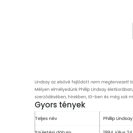
Lindsay az elsővé fejlődött
nem megtervezett 
Mélyen elmélyedünk Phillip Lindsay életkorába
szerződésében, hírekben, IG-ben és még sok má
Gyors tények
Teljes név
Phillip Lindsay
Születési dátum
1994. július 24