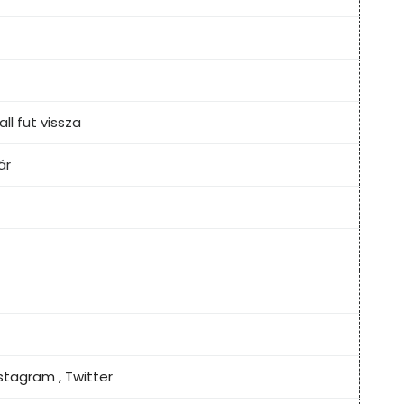
ll fut vissza
ár
nstagram
,
Twitter