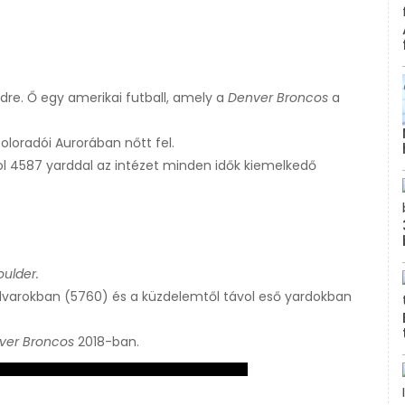
földre. Ő egy amerikai futball, amely a
Denver Broncos
a
oloradói Aurorában nőtt fel.
l 4587 yarddal az intézet minden idők kiemelkedő
ulder.
 udvarokban (5760) és a küzdelemtől távol eső yardokban
ver Broncos
2018-ban.