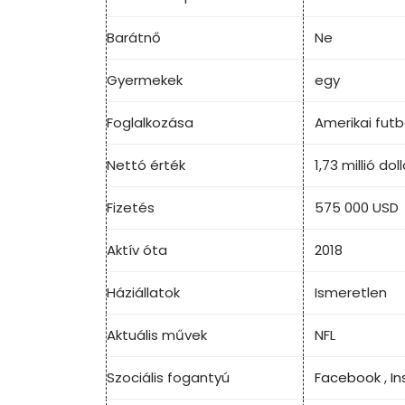
Barátnő
Ne
Gyermekek
egy
Foglalkozása
Amerikai futba
Nettó érték
1,73 millió doll
Fizetés
575 000 USD
Aktív óta
2018
Háziállatok
Ismeretlen
Aktuális művek
NFL
Szociális fogantyú
Facebook
,
I