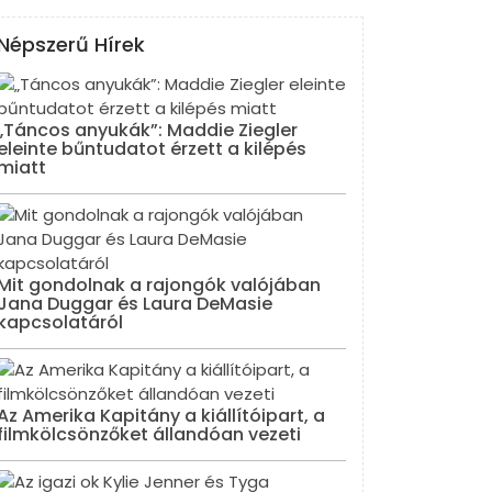
Népszerű Hírek
„Táncos anyukák”: Maddie Ziegler
eleinte bűntudatot érzett a kilépés
miatt
Mit gondolnak a rajongók valójában
Jana Duggar és Laura DeMasie
kapcsolatáról
Az Amerika Kapitány a kiállítóipart, a
filmkölcsönzőket állandóan vezeti