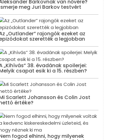
Aleksander Barkovnak van nővére?
Ismerje meg Juri Barkov testvért
Az „Outlander” rajongók ezeket az
epizódokat szerették a legjobban
A „Kihívás” 38. évadának spoilerjei:
Melyik csapat esik ki a 15. részben?
Mi Scarlett Johansson és Colin Jost
nettó értéke?
Nem fogod elhinni, hogy milyenek