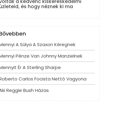
voltak a kedvenc kiskereskedelmi
üzleteid, és hogy néznek ki ma
Bővebben
Mennyi A Súlya A Szaxon Kéregnek
Mennyi Pénze Van Johnny Manzielnek
Mennyit Ér A Sterling Sharpe
Roberto Carlos Focista Nettó Vagyona
Aki Reggie Bush Házas