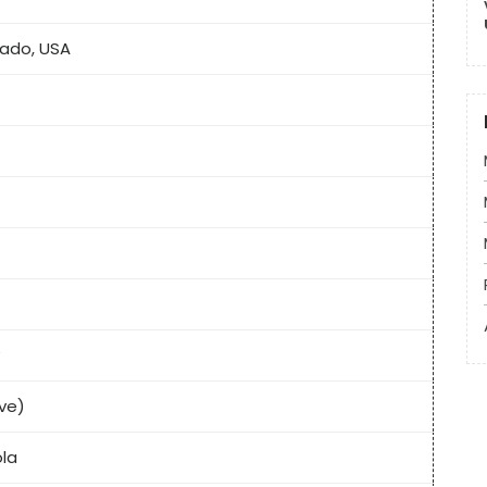
rado, USA
ve)
ola