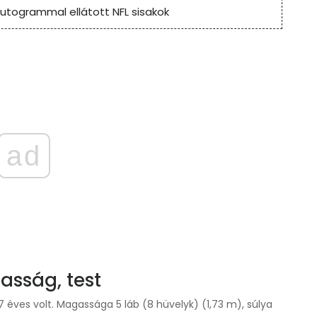
utogrammal ellátott NFL sisakok
ad
gasság, test
l 27 éves volt. Magassága 5 láb (8 hüvelyk) (1,73 m), súlya