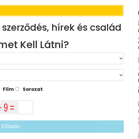
r, szerződés, hírek és család
met Kell Látni?
Film
Sorozat
Előadás