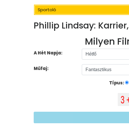
Sportoló
Phillip Lindsay: Karrie
Milyen Fil
A Hét Napja:
Műfaj:
Típus: