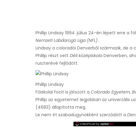
Phillip Lindsay 1994. július 24-én lépett erre a 
Nemzeti Labdarúgó Liga (NFL)
.
Lindsay a coloradói Denverből származik, de a c
Phillip részt vett
Déli középiskola
Denverben, aho
ruszterévé fejlődött.
Phillip Lindsay
Főiskolai focit is játszott a
Colorado Egyetem, Bo
Phillip az egyetemet legjobban az univerzális
(4683) állapította meg.
Le nem írt szabadügynökként szerződött a
Den