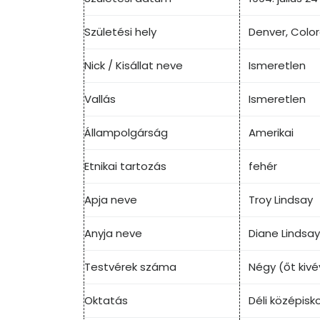
Születési hely
Denver, Colo
Nick / Kisállat neve
Ismeretlen
Vallás
Ismeretlen
Állampolgárság
Amerikai
Etnikai tartozás
fehér
Apja neve
Troy Lindsay
Anyja neve
Diane Lindsay
Testvérek száma
Négy (őt kivé
Oktatás
Déli középisk