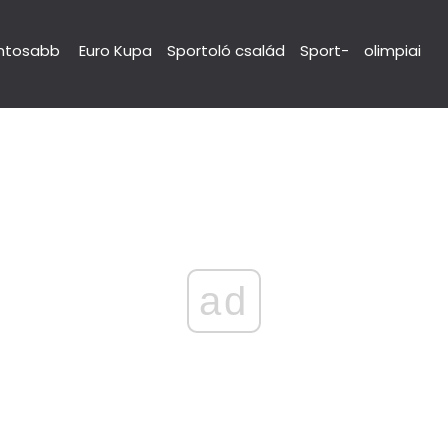
ntosabb
Euro Kupa
Sportoló család
Sport-
olimpiai
ad