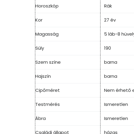
Horoszkóp
Rák
Kor
27 év
Magasság
5 láb-8 hüvel
Súly
190
Szem színe
barna
Hajszín
barna
Cipőméret
Nem érhető e
Testmérés
Ismeretlen
Ábra
Ismeretlen
Családi állapot
házas