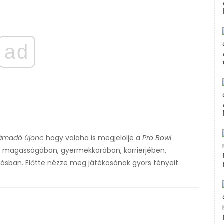
ad
támadó újonc
hogy valaha is megjelölje a
Pro Bowl
.
n, magasságában, gyermekkorában, karrierjében,
sban. Előtte nézze meg játékosának gyors tényeit.