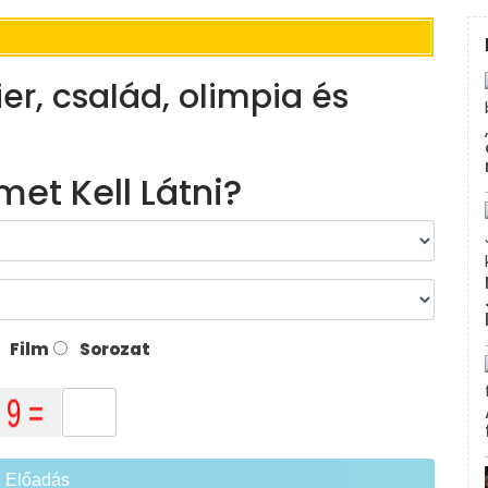
ier, család, olimpia és
met Kell Látni?
Film
Sorozat
Előadás