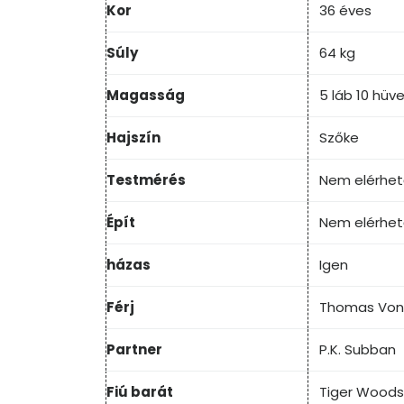
Kor
36 éves
Súly
64 kg
Magasság
5 láb 10 hüve
Hajszín
Szőke
Testmérés
Nem elérhe
Épít
Nem elérhe
házas
Igen
Férj
Thomas Vonn
Partner
P.K. Subban
Fiú barát
Tiger Woods