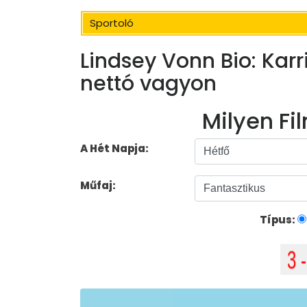
Sportoló
Lindsey Vonn Bio: Karr
nettó vagyon
Milyen Fil
A Hét Napja:
Műfaj:
Típus: