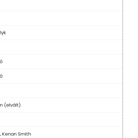
lyk
tő
tő
 (elvált)
, Kenan Smith