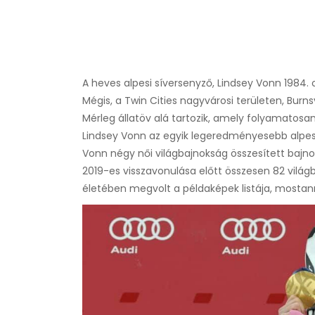
A heves alpesi síversenyző, Lindsey Vonn 1984. 
Mégis, a Twin Cities nagyvárosi területen, Burn
Mérleg állatöv alá tartozik, amely folyamatos
Lindsey Vonn az egyik legeredményesebb alpesi 
Vonn négy női világbajnokság összesített bajn
2019-es visszavonulása előtt összesen 82 világ
életében megvolt a példaképek listája, mostanr