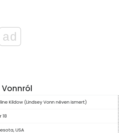
ad
 Vonnról
line Kildow (Lindsey Vonn néven ismert)
r 18
nnesota, USA