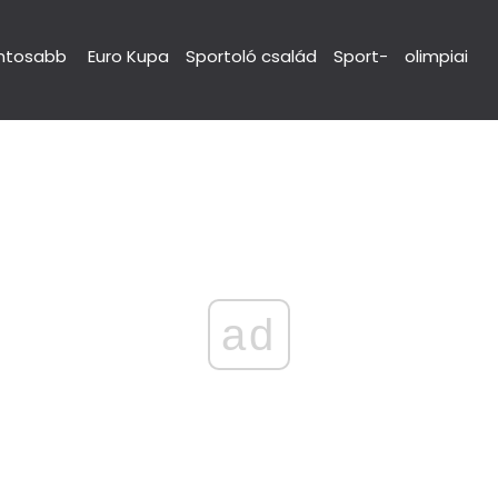
ntosabb
Euro Kupa
Sportoló család
Sport-
olimpiai
ad