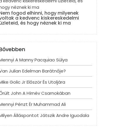
Nem fogod elhinni, hogy milyenek
voltak a kedvenc kiskereskedelmi
üzleteid, és hogy néznek ki ma
Bővebben
Mennyi A Manny Pacquiao Súlya
Van Julian Edelman Barátnője?
Mike Golic Jr Először És Utoljára
Őrült John A Hírnév Csarnokában
Mennyi Pénzt Ér Muhammad Ali
Milyen Álláspontot Játszik Andre Iguodala