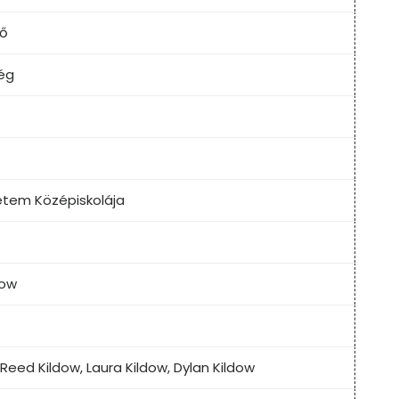
tő
ég
etem Középiskolája
dow
 Reed Kildow, Laura Kildow, Dylan Kildow