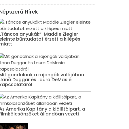
Népszerű Hírek
„Táncos anyukák”: Maddie Ziegler
eleinte bűntudatot érzett a kilépés
miatt
Mit gondolnak a rajongók valójában
Jana Duggar és Laura DeMasie
kapcsolatáról
Az Amerika Kapitány a kiállítóipart, a
filmkölcsönzőket állandóan vezeti