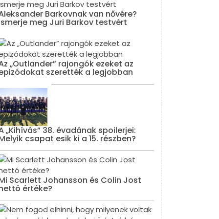
Aleksander Barkovnak van nővére?
Ismerje meg Juri Barkov testvért
Az „Outlander” rajongók ezeket az
epizódokat szerették a legjobban
A „Kihívás” 38. évadának spoilerjei:
Melyik csapat esik ki a 15. részben?
Mi Scarlett Johansson és Colin Jost
nettó értéke?