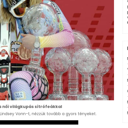
 női világkupás sítrófeákkal
Lindsey Vonn-t, nézzük tovább a gyors tényeket.