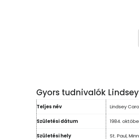
Gyors tudnivalók Lindsey
Teljes név
Lindsey Caro
Születési dátum
1984. októbe
Születési hely
St. Paul, Mi