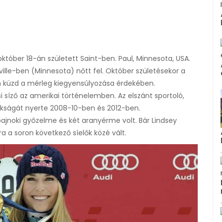
október 18-án született Saint-ben. Paul, Minnesota, USA.
sville-ben (Minnesota) nőtt fel. Október születésekor a
an küzd a mérleg kiegyensúlyozása érdekében.
síző az amerikai történelemben. Az elszánt sportoló,
okságát nyerte 2008-10-ben és 2012-ben.
bajnoki győzelme és két aranyérme volt. Bár Lindsey
a a soron következő síelők közé vált.