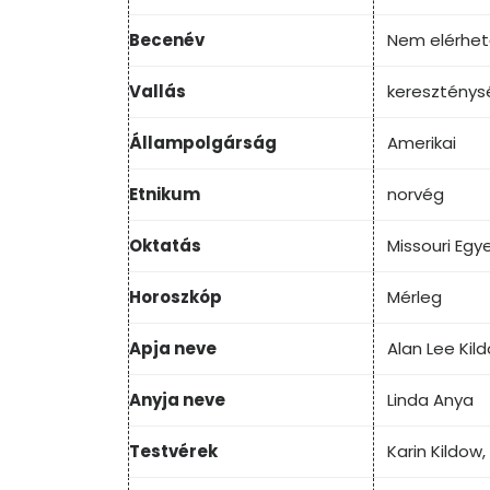
Becenév
Nem elérhe
Vallás
kereszténys
Állampolgárság
Amerikai
Etnikum
norvég
Oktatás
Missouri Egy
Horoszkóp
Mérleg
Apja neve
Alan Lee Kil
Anyja neve
Linda Anya
Testvérek
Karin Kildow,