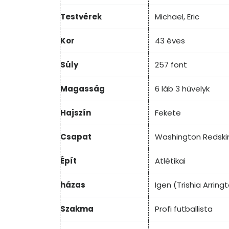
Testvérek
Michael, Eric
Kor
43 éves
Súly
257 font
Magasság
6 láb 3 hüvelyk
Hajszín
Fekete
Csapat
Washington Redskin
Épít
Atlétikai
házas
Igen (Trishia Arring
Szakma
Profi futballista