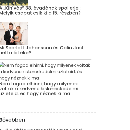
A „Kihívás” 38. évadának spoilerjei:
Melyik csapat esik ki a 15. részben?
Mi Scarlett Johansson és Colin Jost
nettó értéke?
Nem fogod elhinni, hogy milyenek
voltak a kedvenc kiskereskedelmi
üzleteid, és hogy néznek ki ma
Bővebben