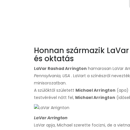
Honnan származik LaVar A
és oktatás
LaVar Rashad Arrington
hamarosan LaVar Arr
Pennsylvania, USA
. LaVart a színészről nevezték
minisorozatban.
A szülőktől született
Michael Arrington
(apa)
testvérével nőtt fel,
Michael Arrington
(időse
LaVar Arrington
LaVar apja, Michael szerette focizni, de a viet