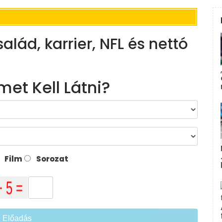
alád, karrier, NFL és nettó
met Kell Látni?
Film
Sorozat
Előadás