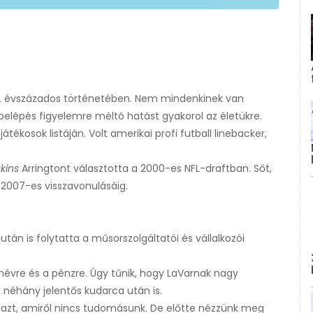
NFL évszázados történetében. Nem mindenkinek van
ó belépés figyelemre méltó hatást gyakorol az életükre.
átékosok listáján. Volt amerikai profi futball linebacker,
kins
Arringtont választotta a 2000-es NFL-draftban. Sőt,
 2007-es visszavonulásáig.
tán is folytatta a műsorszolgáltatói és vállalkozói
vre és a pénzre. Úgy tűnik, hogy LaVarnak nagy
 néhány jelentős kudarca után is.
dazt, amiről nincs tudomásunk. De előtte nézzünk meg