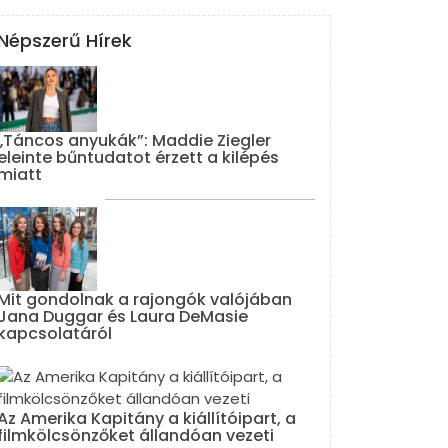
Népszerű Hírek
„Táncos anyukák”: Maddie Ziegler
eleinte bűntudatot érzett a kilépés
miatt
Mit gondolnak a rajongók valójában
Jana Duggar és Laura DeMasie
kapcsolatáról
Az Amerika Kapitány a kiállítóipart, a
filmkölcsönzőket állandóan vezeti