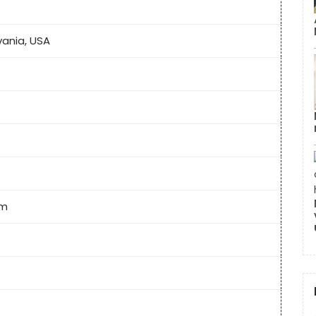
vania, USA
em