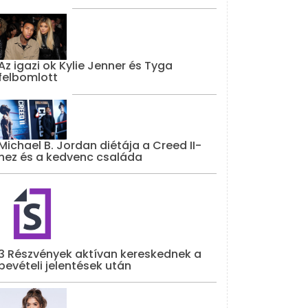
Az igazi ok Kylie Jenner és Tyga
felbomlott
Michael B. Jordan diétája a Creed II-
hez és a kedvenc családa
3 Részvények aktívan kereskednek a
bevételi jelentések után