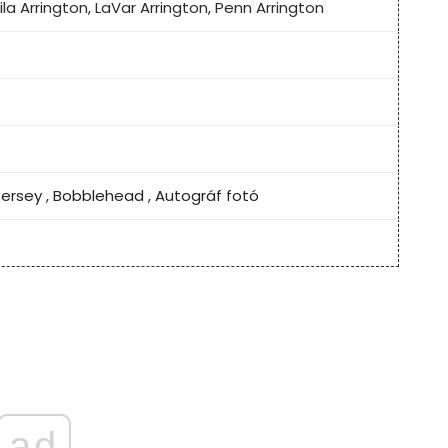
ila Arrington, LaVar Arrington, Penn Arrington
Jersey
,
Bobblehead
,
Autográf fotó
ad