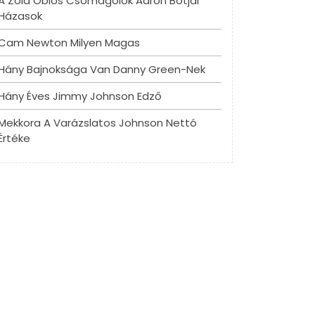
A Zöld Öblös Csomagolók Aaron Botjai
Házasok
Cam Newton Milyen Magas
Hány Bajnoksága Van Danny Green-Nek
Hány Éves Jimmy Johnson Edző
Mekkora A Varázslatos Johnson Nettó
Értéke