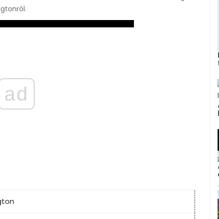
gtonról.
ad
gton