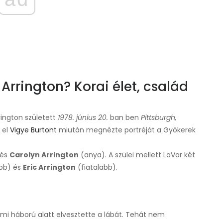
rrington? Korai élet, család
ington született
1978. június 20.
ban ben
Pittsburgh,
 el
Vigye Burtont
miután megnézte portréját a Gyökerek
 és
Carolyn Arrington
(anya). A szülei mellett LaVar két
bb) és
Eric Arrington
(fiatalabb).
nami háború alatt elvesztette a lábát. Tehát nem