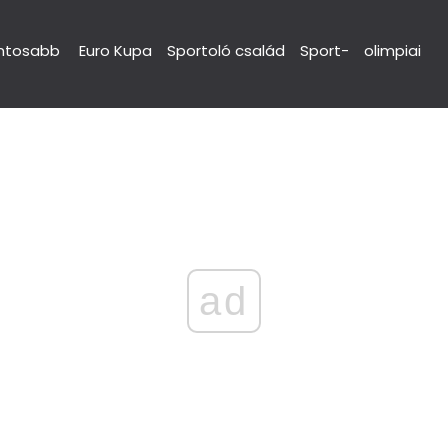
ntosabb
Euro Kupa
Sportoló család
Sport-
olimpiai
ad