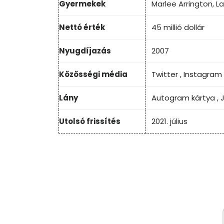
Gyermekek
Marlee Arrington, La
Nettó érték
45 millió dollár
Nyugdíjazás
2007
Közösségi média
Twitter
,
Instagram
Lány
Autogram kártya
,
Utolsó frissítés
2021. július