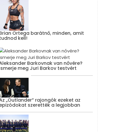
Brian Ortega barátnő, minden, amit
tudnod kell!
Aleksander Barkovnak van nővére?
Ismerje meg Juri Barkov testvért
Az „Outlander” rajongók ezeket az
epizódokat szerették a legjobban