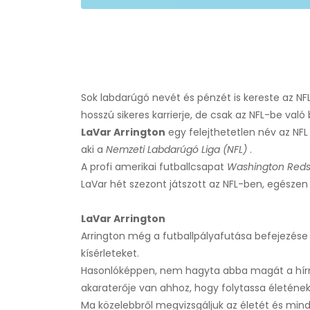
Sok labdarúgó nevét és pénzét is kereste az 
hosszú sikeres karrierje, de csak az NFL-be val
LaVar Arrington
egy felejthetetlen név az NFL j
aki a
Nemzeti Labdarúgó Liga (NFL)
.
A profi amerikai futballcsapat
Washington Reds
LaVar hét szezont játszott az NFL-ben, egészen
LaVar Arrington
Arrington még a futballpályafutása befejezése u
kísérleteket.
Hasonlóképpen, nem hagyta abba magát a hírné
akaraterője van ahhoz, hogy folytassa életének
Ma közelebbről megvizsgáljuk az életét és min