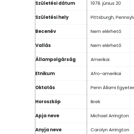
Születési dátum
1978. június 20
Születési hely
Pittsburgh, Pennsyl
Becenév
Nem elérhető
Vallás
Nem elérhető
Állampolgárság
Amerikai
Etnikum
Afro-amerikai
Oktatás
Penn Állami Egyet
Horoszkóp
Ikrek
Apja neve
Michael Arrington
Anyja neve
Carolyn Arrington