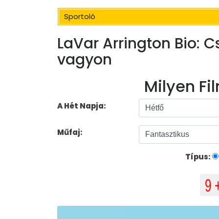
Sportoló
LaVar Arrington Bio: Cs
vagyon
Milyen Fil
A Hét Napja:
Műfaj:
Típus: