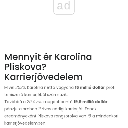
ad
Mennyit ér Karolina
Pliskova?
Karrierjövedelem
Mivel
2020,
Karolina nettó vagyona
15 millió dollár
profi
teniszező karrierjéből származik.
Továbbá a
29 éves
megdöbbentő
19,9 millió dollár
pénzjutalomban
11 éves
eddigi karrierjét. Ennek
eredményeként Pliskova rangsorolva van
18
a mindenkori
karrierjövedelemben.