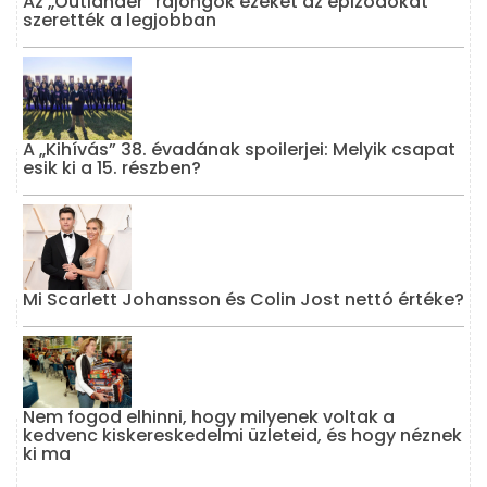
Az „Outlander” rajongók ezeket az epizódokat
szerették a legjobban
A „Kihívás” 38. évadának spoilerjei: Melyik csapat
esik ki a 15. részben?
Mi Scarlett Johansson és Colin Jost nettó értéke?
Nem fogod elhinni, hogy milyenek voltak a
kedvenc kiskereskedelmi üzleteid, és hogy néznek
ki ma