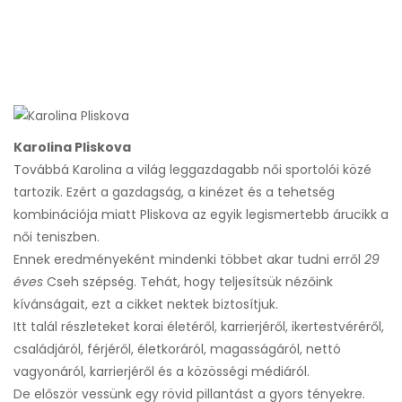
Karolina Pliskova
Továbbá Karolina a világ leggazdagabb női sportolói közé
tartozik. Ezért a gazdagság, a kinézet és a tehetség
kombinációja miatt Pliskova az egyik legismertebb árucikk a
női teniszben.
Ennek eredményeként mindenki többet akar tudni erről
29
éves
Cseh szépség. Tehát, hogy teljesítsük nézőink
kívánságait, ezt a cikket nektek biztosítjuk.
Itt talál részleteket korai életéről, karrierjéről, ikertestvéréről,
családjáról, férjéről, életkoráról, magasságáról, nettó
vagyonáról, karrierjéről és a közösségi médiáról.
De először vessünk egy rövid pillantást a gyors tényekre.