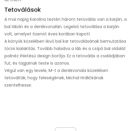
Tetoválások
A mai napig Karolina testén három tetoválás van a karján, a
bal lábán és a derékvonalán. Legelső tetoválása a karján
volt, amelyet tizenöt éves korában kapott.
A könyök közelében lévő bal kar tetoválásának bemutatása
törzsi kialakítás. Tovább haladva a láb és a csípő bal oldalát
polinéz ihletésű design borítja. Ez a tetoválás a családjában
fut, és tagjainak teste is azonos.
Végül van egy levele, M-t a derékvonala közelében
tetoválták, hogy feleségének, Michal Hrdličkának
szentelhesse.