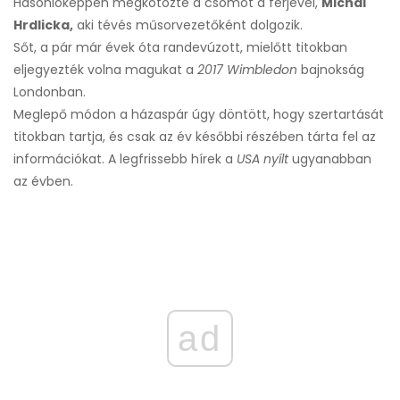
Hasonlóképpen megkötözte a csomót a férjével,
Michal
Hrdlicka,
aki tévés műsorvezetőként dolgozik.
Sőt, a pár már évek óta randevúzott, mielőtt titokban
eljegyezték volna magukat a
2017 Wimbledon
bajnokság
Londonban.
Meglepő módon a házaspár úgy döntött, hogy szertartását
titokban tartja, és csak az év későbbi részében tárta fel az
információkat. A legfrissebb hírek a
USA nyílt
ugyanabban
az évben.
ad