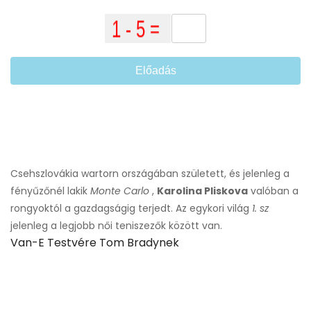
Előadás
Csehszlovákia wartorn országában született, és jelenleg a
fényűzőnél lakik
Monte Carlo
,
Karolina Pliskova
valóban a
rongyoktól a gazdagságig terjedt. Az egykori világ
1. sz
jelenleg a legjobb női teniszezők között van.
Van-E Testvére Tom Bradynek