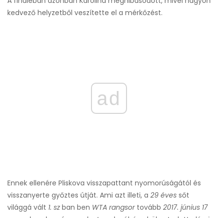
A fináléban azonban Karolina meghibásodott, mivel nagyon
kedvező helyzetből veszítette el a mérkőzést.
ad
Ennek ellenére Pliskova visszapattant nyomorúságától és
visszanyerte győztes útját. Ami azt illeti, a
29 éves
sőt
világgá vált
1. sz
ban ben
WTA rangsor
tovább
2017. június 17