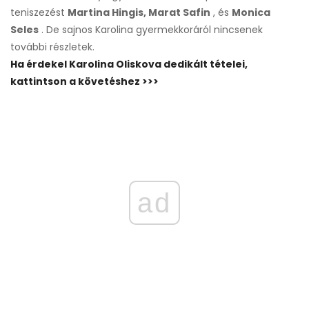
teniszezést
Martina Hingis, Marat Safin
, és
Monica
Seles
. De sajnos Karolina gyermekkoráról nincsenek
további részletek.
Ha érdekel Karolina Oliskova dedikált tételei,
kattintson a követéshez >>>
ad