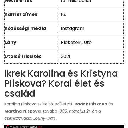
Nettó érték
15 millió dollár
Karrier címek
16.
Közösségi média
Instagram
Lány
Plakátok
,
Ütő
Utolsó frissítés
2021
Ikrek Karolina és Kristyna
Pliskova? Korai élet és
család
Karolina Pliskova szüleitől született,
Radek Pliskova
és
Martina Pliskova,
tovább
1990. március 21-én a
csehszlovákiai Louny-ban
.