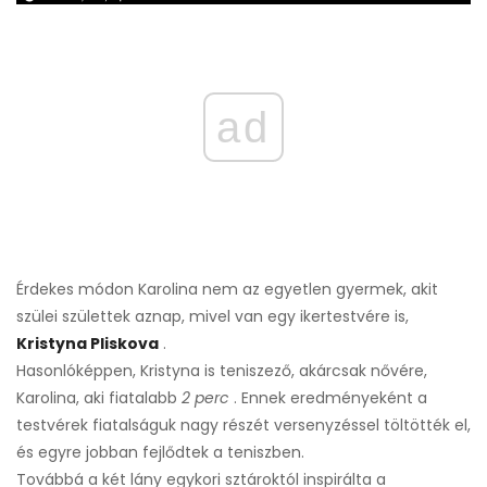
ad
Érdekes módon Karolina nem az egyetlen gyermek, akit
szülei születtek aznap, mivel van egy ikertestvére is,
Kristyna Pliskova
.
Hasonlóképpen, Kristyna is teniszező, akárcsak nővére,
Karolina, aki fiatalabb
2 perc
. Ennek eredményeként a
testvérek fiatalságuk nagy részét versenyzéssel töltötték el,
és egyre jobban fejlődtek a teniszben.
Továbbá a két lány egykori sztároktól inspirálta a