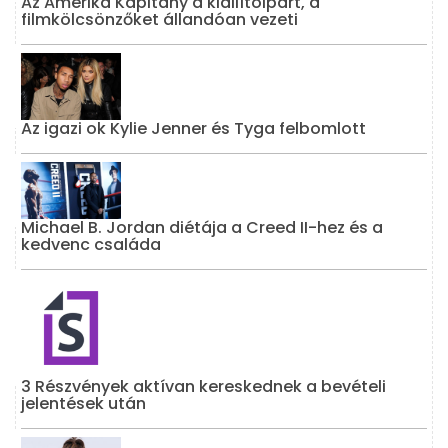
Az Amerika Kapitány a kiállítóipart, a
filmkölcsönzőket állandóan vezeti
Az igazi ok Kylie Jenner és Tyga felbomlott
Michael B. Jordan diétája a Creed II-hez és a
kedvenc családa
3 Részvények aktívan kereskednek a bevételi
jelentések után