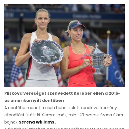
Pliskova vereséget szenvedett Kereber ellen a 2016-
os amerikai nyílt döntőben
A döntőbe menet a cseh bennszülött rendkívül kemény
ellenállást ütött ki. Semmi más, mint
23-szoros Grand Slam
bajnok
Serena Williams
.