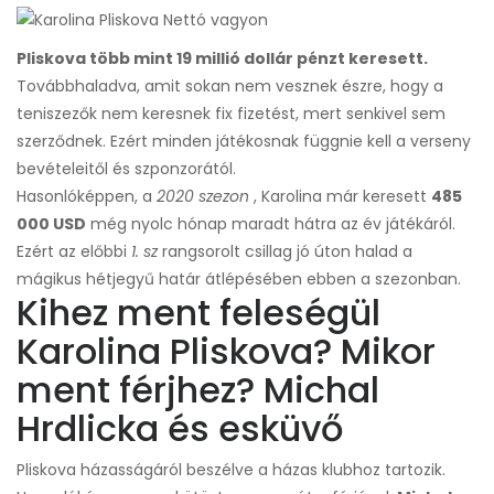
Pliskova több mint 19 millió dollár pénzt keresett.
Továbbhaladva, amit sokan nem vesznek észre, hogy a
teniszezők nem keresnek fix fizetést, mert senkivel sem
szerződnek. Ezért minden játékosnak függnie kell a verseny
bevételeitől és szponzorától.
Hasonlóképpen, a
2020 szezon
, Karolina már keresett
485
000 USD
még nyolc hónap maradt hátra az év játékáról.
Ezért az előbbi
1. sz
rangsorolt ​​csillag jó úton halad a
mágikus hétjegyű határ átlépésében ebben a szezonban.
Kihez ment feleségül
Karolina Pliskova? Mikor
ment férjhez? Michal
Hrdlicka és esküvő
Pliskova házasságáról beszélve a házas klubhoz tartozik.