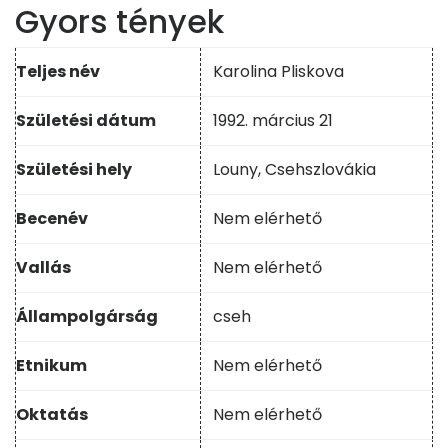
Gyors tények
Teljes név
Karolina Pliskova
Születési dátum
1992. március 21
Születési hely
Louny, Csehszlovákia
Becenév
Nem elérhető
Vallás
Nem elérhető
Állampolgárság
cseh
Etnikum
Nem elérhető
Oktatás
Nem elérhető