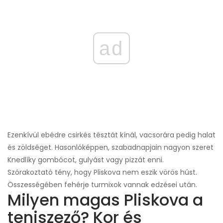
ad
Ezenkívül ebédre csirkés tésztát kínál, vacsorára pedig halat
és zöldséget. Hasonlóképpen, szabadnapjain nagyon szeret
Knedlíky gombócot, gulyást vagy pizzát enni.
Szórakoztató tény, hogy Pliskova nem eszik vörös húst.
Összességében fehérje turmixok vannak edzései után.
Milyen magas Pliskova a
teniszező? Kor és