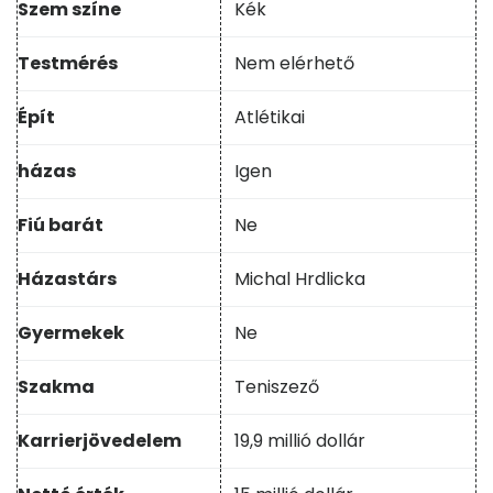
Szem színe
Kék
Testmérés
Nem elérhető
Épít
Atlétikai
házas
Igen
Fiú barát
Ne
Házastárs
Michal Hrdlicka
Gyermekek
Ne
Szakma
Teniszező
Karrierjövedelem
19,9 millió dollár