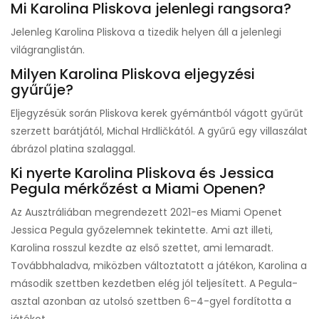
Mi Karolina Pliskova jelenlegi rangsora?
Jelenleg Karolina Pliskova a tizedik helyen áll a jelenlegi
világranglistán.
Milyen Karolina Pliskova eljegyzési
gyűrűje?
Eljegyzésük során Pliskova kerek gyémántból vágott gyűrűt
szerzett barátjától, Michal Hrdličkától. A gyűrű egy villaszálat
ábrázol platina szalaggal.
Ki nyerte Karolina Pliskova és Jessica
Pegula mérkőzést a Miami Openen?
Az Ausztráliában megrendezett 2021-es Miami Openet
Jessica Pegula győzelemnek tekintette. Ami azt illeti,
Karolina rosszul kezdte az első szettet, ami lemaradt.
Továbbhaladva, miközben változtatott a játékon, Karolina a
második szettben kezdetben elég jól teljesített. A Pegula-
asztal azonban az utolsó szettben 6–4-gyel fordította a