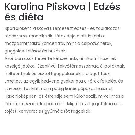
Karolina Pliskova | Edzés
és diéta
Sportolóként Pliskova ütemezett edzés- és táplálkozási
rendszerrel rendelkezik. Játékideje alatt inkább a
mozgásmintákra koncentrál, mint a csípőzsanérok,
guggolás, tolások és húzások.
Azonban csak hetente kétszer edz, amikor nincsenek
közelgő játékai. Ezenkívül fekvőtámaszoknak, állpofáknak,
holtpontnak és osztott guggolásnak is eleget tesz.
Emellett az egyik kedvenc gyakorlata a török ​​felkelés, és
szívesen fut kint, nem pedig kardiógépeket használ.
Hasonlóképpen, az étrendje sem különbözik, mivel más a
játék és a szabadnapok alatt. Míg a közelgő játékai alatt
tojást, kenyeret és gyümölcsöt reggelizik.