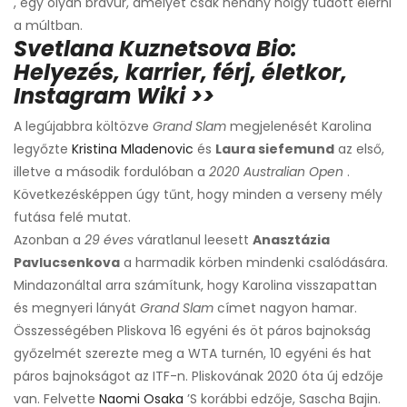
, egy olyan bravúr, amelyet csak néhány hölgy tudott elérni
a múltban.
Svetlana Kuznetsova Bio:
Helyezés, karrier, férj, életkor,
Instagram Wiki >>
A legújabbra költözve
Grand Slam
megjelenését Karolina
legyőzte
Kristina Mladenovic
és
Laura siefemund
az első,
illetve a második fordulóban a
2020 Australian Open
.
Következésképpen úgy tűnt, hogy minden a verseny mély
futása felé mutat.
Azonban a
29 éves
váratlanul leesett
Anasztázia
Pavlucsenkova
a harmadik körben mindenki csalódására.
Mindazonáltal arra számítunk, hogy Karolina visszapattan
és megnyeri lányát
Grand Slam
címet nagyon hamar.
Összességében Pliskova 16 egyéni és öt páros bajnokság
győzelmét szerezte meg a WTA turnén, 10 egyéni és hat
páros bajnokságot az ITF-n. Pliskovának 2020 óta új edzője
van. Felvette
Naomi Osaka
’S korábbi edzője, Sascha Bajin.