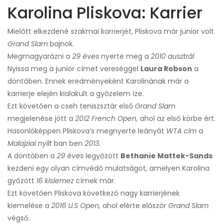
Karolina Pliskova: Karrier
Mielőtt elkezdené szakmai karrierjét, Pliskova már junior volt
Grand Slam
bajnok.
Megmagyarázni a
29 éves
nyerte meg a
2010 ausztrál
Nyissa meg a junior címet vereséggel
Laura Robson
a
döntőben. Ennek eredményeként Karolinának már a
karrierje elején kialakult a győzelem íze.
Ezt követően a cseh teniszsztár első
Grand Slam
megjelenése jött a
2012 French Open,
ahol az első körbe ért.
Hasonlóképpen Pliskova’s megnyerte leányát
WTA cím
a
Malajziai nyílt
ban ben
2013.
A döntőben a
29 éves
legyőzött
Bethanie Mattek-Sands
kezdeni egy olyan címvédő mulatságot, amelyen Karolina
győzött
16 kislemez
címek már.
Ezt követően Pliskova következő nagy karrierjének
kiemelése a
2016 U.S Open,
ahol elérte először
Grand Slam
végső.