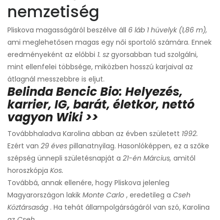
nemzetiség
Pliskova magasságáról beszélve áll
6 láb 1 hüvelyk (1,86 m),
ami meglehetősen magas egy női sportoló számára. Ennek
eredményeként az előbbi
1. sz
gyorsabban tud szolgálni,
mint ellenfelei többsége, miközben hosszú karjaival az
átlagnál messzebbre is eljut.
Belinda Bencic Bio: Helyezés,
karrier, IG, barát, életkor, nettó
vagyon Wiki >>
Továbbhaladva Karolina abban az évben született
1992.
Ezért van
29 éves
pillanatnyilag. Hasonlóképpen, ez a szőke
szépség ünnepli születésnapját a
21-én
Március,
amitől
horoszkópja
Kos.
Továbbá, annak ellenére, hogy Pliskova jelenleg
Magyarországon lakik
Monte Carlo
, eredetileg a
Cseh
Köztársaság
. Ha tehát állampolgárságáról van szó, Karolina
az
Cseh.