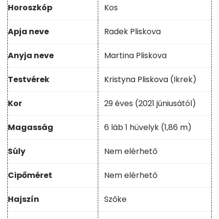
Horoszkóp
Kos
Apja neve
Radek Pliskova
Anyja neve
Martina Pliskova
Testvérek
Kristyna Pliskova
(Ikrek)
Kor
29 éves (2021 júniusától)
Magasság
6 láb 1 hüvelyk (1,86 m)
Súly
Nem elérhető
Cipőméret
Nem elérhető
Hajszín
Szőke