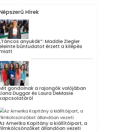
Népszerű Hírek
„Táncos anyukák”: Maddie Ziegler
eleinte bűntudatot érzett a kilépés
miatt
Mit gondolnak a rajongók valójában
Jana Duggar és Laura DeMasie
kapcsolatáról
Az Amerika Kapitány a kiállítóipart, a
filmkölcsönzőket állandóan vezeti