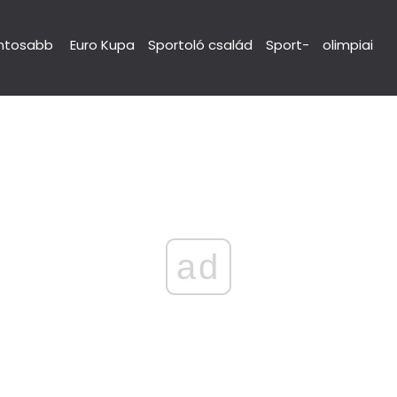
ntosabb
Euro Kupa
Sportoló család
Sport-
olimpiai
ad