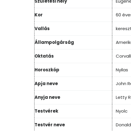
Születési hely
Eugene
Kor
60 éve
Vallás
keresz
Állampolgárság
Amerik
Oktatás
Corvall
Horoszkóp
Nyilas
Apja neve
John R
Anyja neve
Letty 
Testvérek
Nyolc
Testvér neve
Donald