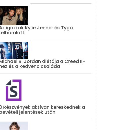
Az igazi ok Kylie Jenner és Tyga
felbomlott
Michael B. Jordan diétája a Creed II-
hez és a kedvenc családa
3 Részvények aktívan kereskednek a
bevételi jelentések után