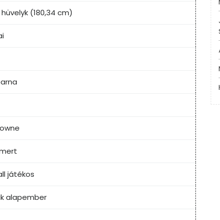
1 hüvelyk (180,34 cm)
ai
barna
Browne
smert
ll játékos
k alapember