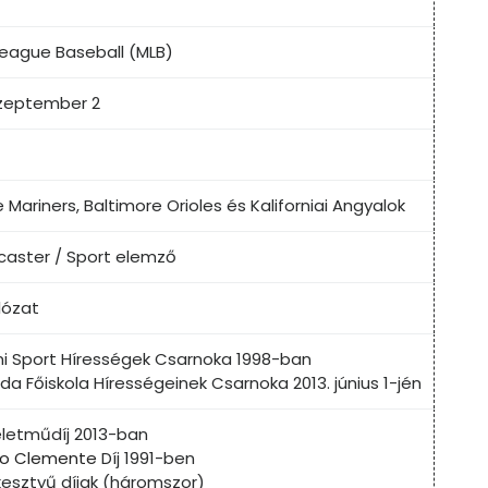
League Baseball (MLB)
szeptember 2
 Mariners, Baltimore Orioles és Kaliforniai Angyalok
caster / Sport elemző
lózat
i Sport Hírességek Csarnoka 1998-ban
da Főiskola Hírességeinek Csarnoka 2013. június 1-jén
életműdíj 2013-ban
to Clemente
Díj 1991-ben
kesztyű díjak (háromszor)