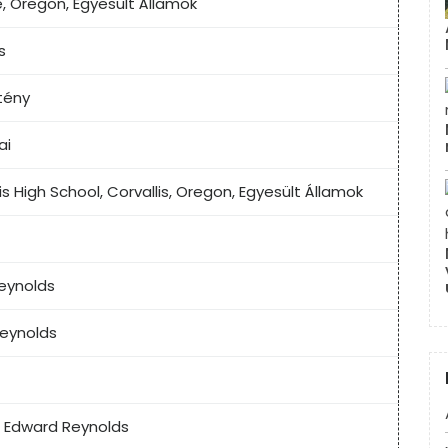
, Oregon, Egyesült Államok
s
tény
ai
is High School, Corvallis, Oregon, Egyesült Államok
eynolds
Reynolds
 Edward Reynolds