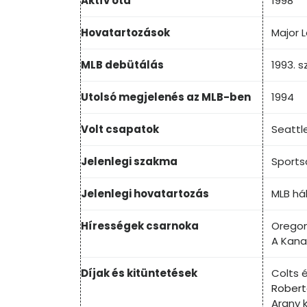
Aktív óta
1998
Hovatartozások
Major 
MLB debütálás
1993. 
Utolsó megjelenés az MLB-ben
1994
Volt csapatok
Seattle
Jelenlegi szakma
Sports
Jelenlegi hovatartozás
MLB há
Hírességek csarnoka
Oregon
A Kana
Díjak és kitüntetések
Colts 
Rober
Arany 