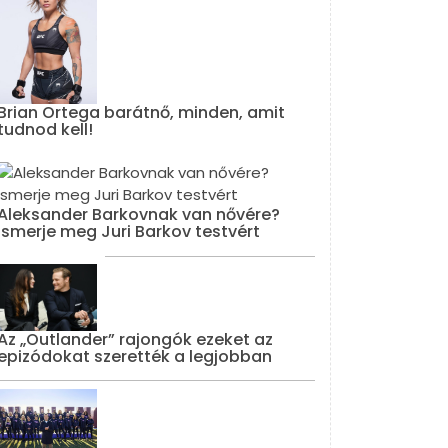
Brian Ortega barátnő, minden, amit
tudnod kell!
Aleksander Barkovnak van nővére?
Ismerje meg Juri Barkov testvért
Az „Outlander” rajongók ezeket az
epizódokat szerették a legjobban