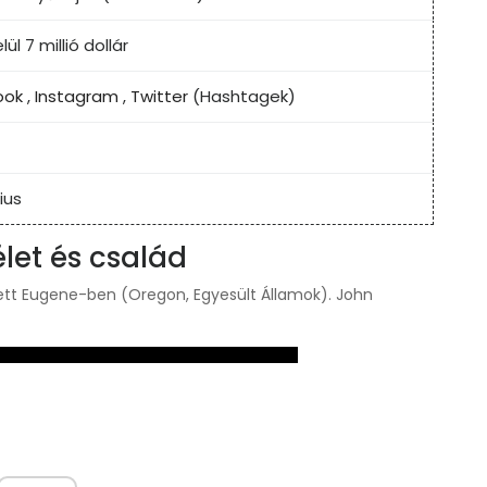
lül 7 millió dollár
ook
,
Instagram
,
Twitter
(Hashtagek)
lius
let és család
ett Eugene-ben (Oregon, Egyesült Államok). John