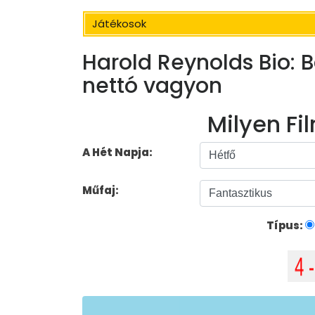
Játékosok
Harold Reynolds Bio: B
nettó vagyon
Milyen Fil
A Hét Napja:
Műfaj:
Típus: