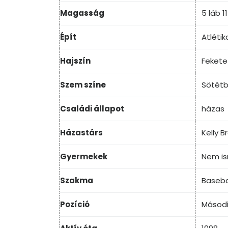
Magasság
5 láb 1
Épít
Atlétik
Hajszín
Fekete
Szem színe
Sötét
Családi állapot
házas
Házastárs
Kelly 
Gyermekek
Nem i
Szakma
Baseba
Pozíció
Másodi