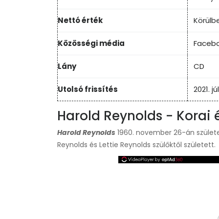
Nettó érték
Körülbe
Közösségi média
Faceb
Lány
CD
Utolsó frissítés
2021. jú
Harold Reynolds - Korai é
Harold Reynolds
1960. november 26-án szület
Reynolds és Lettie Reynolds szülőktől született.