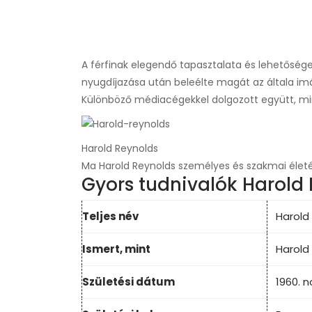
A férfinak elegendő tapasztalata és lehetősége
nyugdíjazása után beleélte magát az általa im
Különböző médiacégekkel dolgozott együtt, min
Harold Reynolds
Ma Harold Reynolds személyes és szakmai életér
Gyors tudnivalók Harold 
Teljes név
Harold
Ismert, mint
Harold
Születési dátum
1960. 