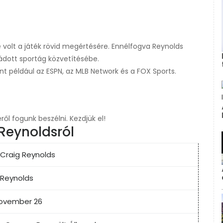
 volt a játék rövid megértésére. Ennélfogva Reynolds
ádott sportág közvetítésébe.
t például az ESPN, az MLB Network és a FOX Sports.
ől fogunk beszélni. Kezdjük el!
Reynoldsról
 Craig Reynolds
 Reynolds
november 26