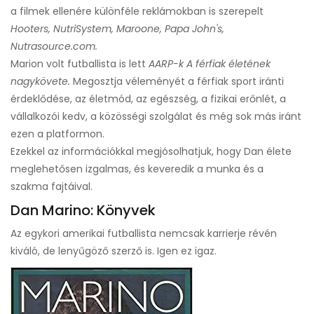
a filmek ellenére különféle reklámokban is szerepelt
Hooters, NutriSystem, Maroone, Papa John's,
Nutrasource.com.
Marion volt futballista is lett
AARP-k
A férfiak életének
nagykövete.
Megosztja véleményét a férfiak sport iránti
érdeklődése, az életmód, az egészség, a fizikai erőnlét, a
vállalkozói kedv, a közösségi szolgálat és még sok más iránt
ezen a platformon.
Ezekkel az információkkal megjósolhatjuk, hogy Dan élete
meglehetősen izgalmas, és keveredik a munka és a
szakma fajtáival.
Dan Marino: Könyvek
Az egykori amerikai futballista nemcsak karrierje révén
kiváló, de lenyűgöző szerző is. Igen ez igaz.