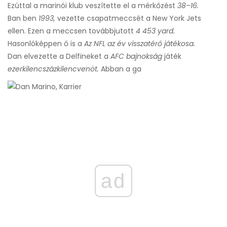
Ezúttal a marinói klub veszítette el a mérkőzést
38–16.
Ban ben
1993,
vezette csapatmeccsét a New York Jets
ellen. Ezen a meccsen továbbjutott
4 453 yard.
Hasonlóképpen ő is a
Az NFL az év visszatérő játékosa.
Dan elvezette a Delfineket a
AFC bajnokság
játék
ezerkilencszázkilencvenöt.
Abban a ga
ad