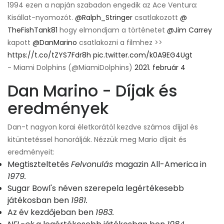
1994 ezen a napján szabadon engedik az Ace Ventura:
Kisállat-nyomozót.
@Ralph_Stringer
csatlakozott
@
TheFishTank81
hogy elmondjam a történetet
@Jim Carrey
kapott
@DanMarino
csatlakozni a filmhez >>
https://t.co/tZYS7Fdr8h
pic.twitter.com/k0A9EG4Ugt
- Miami Dolphins (@MiamiDolphins)
2021. február 4
Dan Marino - Díjak és
eredmények
Dan-t nagyon korai életkorától kezdve számos díjjal és
kitüntetéssel honorálják. Nézzük meg Mario díjait és
eredményeit:
Megtiszteltetés
Felvonulás
magazin All-America in
1979.
Sugar Bowl's néven szerepel
a legértékesebb
játékos
ban ben
1981.
Az év kezdője
ban ben
1983.