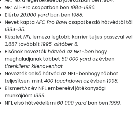
NFL-ek
a legértékesebb játékos
ban ben
1984.
NFL
All-Pro csapat
ban ben
1984-1986.
Elérte
20.000 yard
ban ben
1988.
Nevet kapta
AFC Pro Bowl
csapat
kezdő hátvéd
tól től
1994-95.
Készlet
NFL
lemez
a legtöbb karrier teljes passz
val vel
3,687
továbbít
1995. október 8.
Elsőnek nevezték
hátvéd az NFL-ben
hogy
meghaladjanak többet
50 000 yard
az évben
tizenkilenc kilencvenhat.
Nevezték a
első hátvéd az NFL-ben
hogy többet
teljesítsen, mint
400 touchdown
az évben
1998.
Elismert
Az év NFL embere
évi jótékonysági
munkájáért
1999.
NFL első hátvéd
elérni
60 000 yard
ban ben
1999.