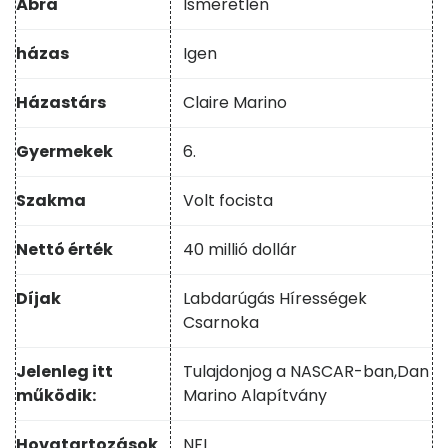
Ábra
Ismeretlen
házas
Igen
Házastárs
Claire Marino
Gyermekek
6.
Szakma
Volt focista
Nettó érték
40 millió dollár
Díjak
Labdarúgás Hírességek
Csarnoka
Jelenleg itt
Tulajdonjog a NASCAR-ban,
Dan
működik:
Marino Alapítvány
Hovatartozások
NFL