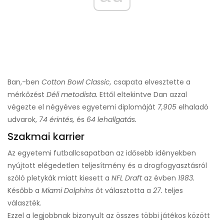
Ban,-ben
Cotton Bowl Classic,
csapata elvesztette a
mérkőzést
Déli metodista.
Ettől eltekintve Dan azzal
végezte el négyéves egyetemi diplomáját
7,905
elhaladó
udvarok,
74 érintés,
és
64 lehallgatás.
Szakmai karrier
Az egyetemi futballcsapatban az idősebb idényekben
nyújtott elégedetlen teljesítmény és a drogfogyasztásról
szóló pletykák miatt kiesett a
NFL Draft
az évben
1983.
Később a
Miami Dolphins
őt választotta a
27.
teljes
választék.
Ezzel a legjobbnak bizonyult az összes többi játékos között