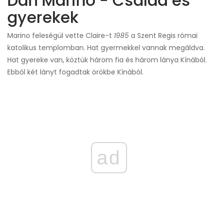
Dan Marino - Család és
gyerekek
Marino feleségül vette Claire-t
1985
a Szent Regis római
katolikus templomban. Hat gyermekkel vannak megáldva.
Hat gyereke van, köztük három fia és három lánya Kínából.
Ebből két lányt fogadtak örökbe Kínából.
ad