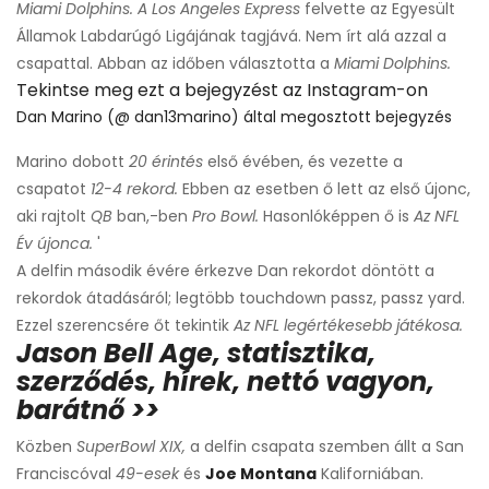
Miami Dolphins.
A Los
Angeles Express
felvette az Egyesült
Államok Labdarúgó Ligájának tagjává. Nem írt alá azzal a
csapattal. Abban az időben választotta a
Miami Dolphins.
Tekintse meg ezt a bejegyzést az Instagram-on
Dan Marino (@ dan13marino) által megosztott bejegyzés
Marino dobott
20 érintés
első évében, és vezette a
csapatot
12-4 rekord.
Ebben az esetben ő lett az első újonc,
aki rajtolt
QB
ban,-ben
Pro Bowl.
Hasonlóképpen ő is
Az NFL
Év újonca.
'
A delfin második évére érkezve Dan rekordot döntött a
rekordok átadásáról; legtöbb touchdown passz, passz yard.
Ezzel szerencsére őt tekintik
Az NFL legértékesebb játékosa.
Jason Bell Age, statisztika,
szerződés, hírek, nettó vagyon,
barátnő >>
Közben
SuperBowl XIX,
a delfin csapata szemben állt a San
Franciscóval
49-esek
és
Joe Montana
Kaliforniában.