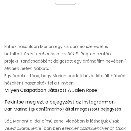
Ehhez hasonlóan Marion egy kis cameo szerepet is
betöltött
Szent ember és rossz fiúk II
. Rögtön ezután
projekt-tanácsadóként dolgozott egy drámafilm nevében
'
Minden héten háború.
'
Egy érdekes tény, hogy Marion eredeti házát kitalált hátvéd
házaként használták fel a filmben.
Milyen Csapatban Játszott A Jalen Rose
Tekintse meg ezt a bejegyzést az Instagram-on
Dan Marino (@ dan13marino) által megosztott bejegyzés
Sőt, Mariont a ‘dal című zenei videóban is láthatjuk
Csak
veled akarok lenni
'
ban ben
ezerkilencszázkilencvenöt.
Csak