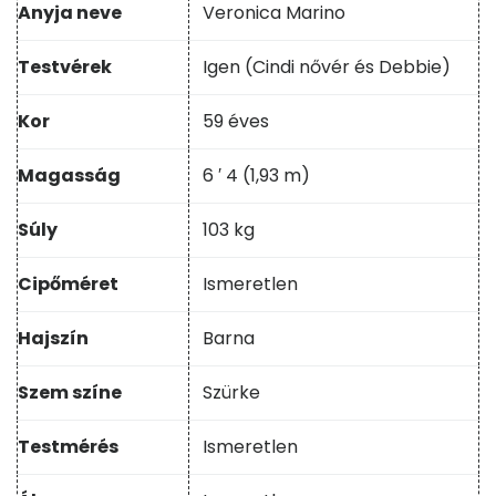
Anyja neve
Veronica Marino
Testvérek
Igen (Cindi nővér és Debbie)
Kor
59 éves
Magasság
6 ′ 4 (1,93 m)
Súly
103 kg
Cipőméret
Ismeretlen
Hajszín
Barna
Szem színe
Szürke
Testmérés
Ismeretlen