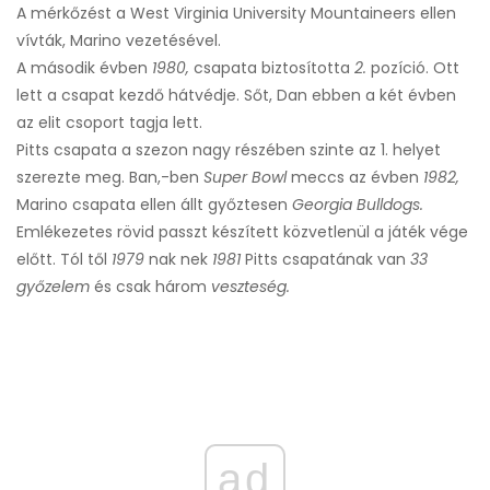
A mérkőzést a West Virginia University Mountaineers ellen
vívták, Marino vezetésével.
A második évben
1980,
csapata biztosította
2.
pozíció. Ott
lett a csapat kezdő hátvédje. Sőt, Dan ebben a két évben
az elit csoport tagja lett.
Pitts csapata a szezon nagy részében szinte az 1. helyet
szerezte meg. Ban,-ben
Super Bowl
meccs az évben
1982,
Marino csapata ellen állt győztesen
Georgia Bulldogs.
Emlékezetes rövid passzt készített közvetlenül a játék vége
előtt. Tól től
1979
nak nek
1981
Pitts csapatának van
33
győzelem
és csak három
veszteség.
ad