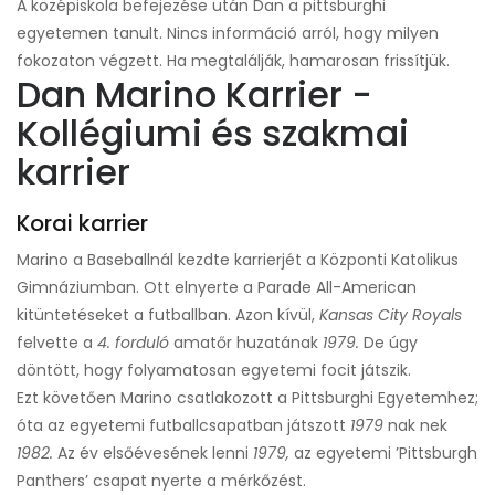
A középiskola befejezése után Dan a pittsburghi
egyetemen tanult. Nincs információ arról, hogy milyen
fokozaton végzett. Ha megtalálják, hamarosan frissítjük.
Dan Marino Karrier -
Kollégiumi és szakmai
karrier
Korai karrier
Marino a Baseballnál kezdte karrierjét a Központi Katolikus
Gimnáziumban. Ott elnyerte a Parade All-American
kitüntetéseket a futballban. Azon kívül,
Kansas City Royals
felvette a
4. forduló
amatőr huzatának
1979.
De úgy
döntött, hogy folyamatosan egyetemi focit játszik.
Ezt követően Marino csatlakozott a Pittsburghi Egyetemhez;
óta az egyetemi futballcsapatban játszott
1979
nak nek
1982.
Az év elsőévesének lenni
1979,
az egyetemi ’Pittsburgh
Panthers’ csapat nyerte a mérkőzést.