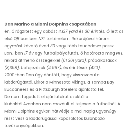
Dan Marino a Miami Dolphins csapatában
én, ő rögzített egy dobást
4,137 yard
és
30 érintés.
Ő lett az
első
QB
ban ben
NFL
történelem. Rekordjával három
egymást követő évad
30
vagy több touchdown passz.
Ban,-ben
17 év
egy futballpályafutás, ő határozta meg
NFL
rekord átmenő összegekkel
(61 361 yard),
próbálkozások
(8,358),
befejezések
(4 967),
és érintések
(420).
2000-ben Dan úgy döntött, hogy visszavonul a
labdarúgástól. Ekkor a Minnesota Vikings, a Tampa Bay
Buccaneers és a Pittsburgh Steelers ajánlotta fel.
De nem fogadott el ajánlatokat ezektől a
kluboktól.
Azonban nem mozdult el teljesen a futballból. A
Miami Dolphins egykori hátvédje a mai napig ugyanúgy
részt vesz a labdarúgással kapcsolatos különböző
tevékenységekben.