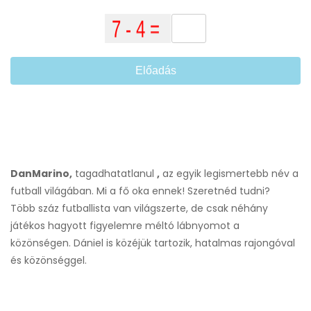
Előadás
DanMarino,
tagadhatatlanul
,
az egyik legismertebb név a
futball világában. Mi a fő oka ennek! Szeretnéd tudni?
Több száz futballista van világszerte, de csak néhány
játékos hagyott figyelemre méltó lábnyomot a
közönségen. Dániel is közéjük tartozik, hatalmas rajongóval
és közönséggel.