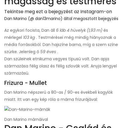
magasság és testmérés
Tekintse meg ezt a bejegyzést az Instagram-on
Dan Marino (@ dan13marino) által megosztott bejegyzés
Az egykori focista, Dan áll
6 láb 4 hüvelyk (1,93 m)
és
mérlegel
103 kg
. Testmérései még mindig hiányoznak a
média forrásokból. Dan hajszíne barna, míg a szem színe
szürke. Jelenleg ő
59 éves
.
Dan szüleinek etnikuma vegyes típusú volt. Dan apja
származása félig olasz és félig szlovák volt. Anyja lengyel
származású.
Frizura - Mullet
Dan Marino népszerű a 80-as / 90-es évekbeli kagylók
miatt. Itt van egy kép róla a márna frizurájával:
Dan Marino márnáival