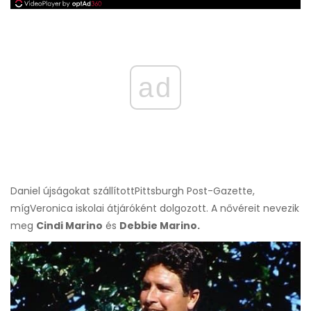
ad
Daniel újságokat szállított
Pittsburgh Post-Gazette,
míg
Veronica iskolai átjáróként dolgozott. A nővéreit nevezik
meg
Cindi Marino
és
Debbie Marino.