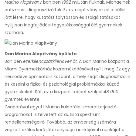
Marino Alapítvány
ban ben
1992
miután fiuknak, Michaelnek
autizmust diagnosztizáltak. Ez az alapítvány azzal a céllal
jött létre, hogy kutatást folytasson és szolgáltatásokat
nyújtson idegfejlődési fogyatékossággal élő gyermekek
számára.
Dan Marino Alapítvány épülete
Ban ben
ezerkilencszázkilencvenöt,
A Dan Marino központ a
Miami Gyermekkórház közreműködésével nyílt meg. Ez egy
neurodevelopmentális központ, amely segít diagnosztizálni
és kezelni a fizikai és pszichológiai problémákkal küzdő
gyermekeket. Sőt, ez a központ többet szolgál
48 000
gyermek
évente.
Csapatával együtt Marino különféle ismeretterjesztő
programokat is felvetett az autista spektrum
rendellenességeiről.
Továbbá, az emberiség számára
végzett széles körű jótékonysági munkájával munkáját a