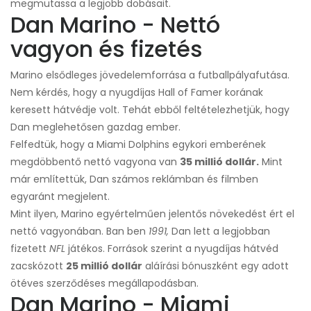
megmutassa a legjobb dobásait.
Dan Marino - Nettó
vagyon és fizetés
Marino elsődleges jövedelemforrása a futballpályafutása.
Nem kérdés, hogy a nyugdíjas Hall of Famer korának
keresett hátvédje volt. Tehát ebből feltételezhetjük, hogy
Dan meglehetősen gazdag ember.
Felfedtük, hogy a Miami Dolphins egykori emberének
megdöbbentő nettó vagyona van
35 millió dollár.
Mint
már említettük, Dan számos reklámban és filmben
egyaránt megjelent.
Mint ilyen, Marino egyértelműen jelentős növekedést ért el
nettó vagyonában. Ban ben
1991,
Dan lett a legjobban
fizetett
NFL
játékos. Források szerint a nyugdíjas hátvéd
zacskózott
25 millió dollár
aláírási bónuszként egy adott
ötéves szerződéses megállapodásban.
Dan Marino - Miami