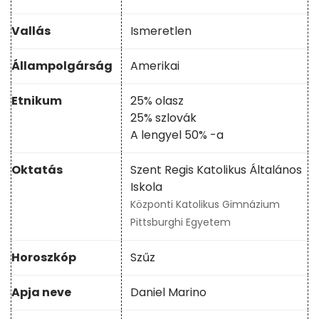
Vallás
Ismeretlen
Állampolgárság
Amerikai
Etnikum
25% olasz
25% szlovák
A lengyel 50% -a
Oktatás
Szent Regis Katolikus Általános
Iskola
Központi Katolikus Gimnázium
Pittsburghi Egyetem
Horoszkóp
Szűz
Apja neve
Daniel Marino