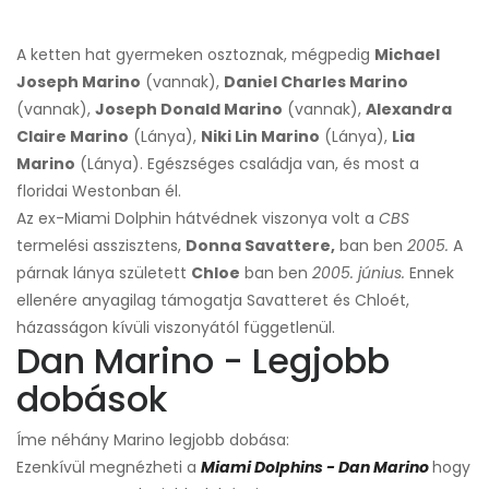
A ketten hat gyermeken osztoznak, mégpedig
Michael
Joseph Marino
(vannak),
Daniel Charles Marino
(vannak),
Joseph Donald Marino
(vannak),
Alexandra
Claire Marino
(Lánya),
Niki Lin Marino
(Lánya),
Lia
Marino
(Lánya). Egészséges családja van, és most a
floridai Westonban él.
Az ex-Miami Dolphin hátvédnek viszonya volt a
CBS
termelési asszisztens,
Donna Savattere,
ban ben
2005.
A
párnak lánya született
Chloe
ban ben
2005. június.
Ennek
ellenére anyagilag támogatja Savatteret és Chloét,
házasságon kívüli viszonyától függetlenül.
Dan Marino - Legjobb
dobások
Íme néhány Marino legjobb dobása:
Ezenkívül megnézheti a
Miami Dolphins - Dan Marino
hogy