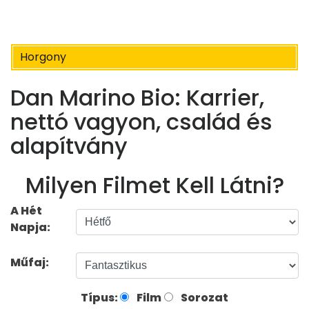
Horgony
Dan Marino Bio: Karrier,
nettó vagyon, család és
alapítvány
Milyen Filmet Kell Látni?
A Hét
Napja:
Műfaj:
Típus:
Film
Sorozat