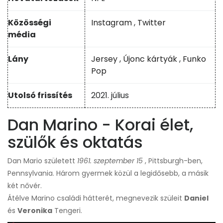
Közösségi
Instagram
,
Twitter
média
Lány
Jersey
,
Újonc kártyák
,
Funko
Pop
Utolsó frissítés
2021. július
Dan Marino - Korai élet,
szülők és oktatás
Dan Mario született
1961. szeptember 15
, Pittsburgh-ben,
Pennsylvania. Három gyermek közül a legidősebb, a másik
két nővér.
Átélve Marino családi hátterét, megnevezik szüleit
Daniel
és
Veronika
Tengeri.