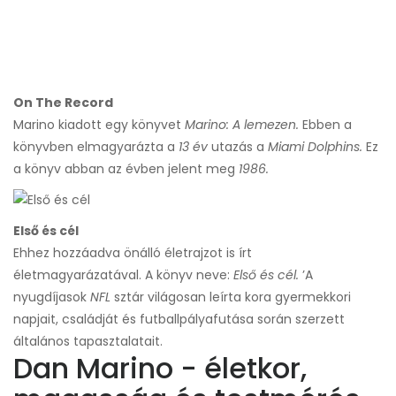
On The Record
Marino kiadott egy könyvet
Marino: A lemezen.
Ebben a
könyvben elmagyarázta a
13 év
utazás a
Miami Dolphins.
Ez
a könyv abban az évben jelent meg
1986.
Első és cél
Ehhez hozzáadva önálló életrajzot is írt
életmagyarázatával. A könyv neve:
Első és cél.
’A
nyugdíjasok
NFL
sztár világosan leírta kora gyermekkori
napjait, családját és futballpályafutása során szerzett
általános tapasztalatait.
Dan Marino - életkor,