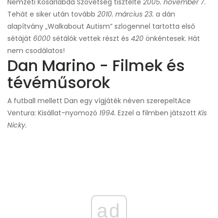
Nemzeti Kosárlabda Szövetség tisztelte
2005. november 7.
Tehát e siker után tovább
2010. március 23.
a dán
alapítvány „Walkabout Autism” szlogennel tartotta első
sétáját
6000
sétálók vettek részt és
420
önkéntesek. Hát
nem csodálatos!
Dan Marino - Filmek és
tévéműsorok
A futball mellett Dan egy vígjáték néven szerepelt
Ace
Ventura: Kisállat-nyomozó
1994.
Ezzel a filmben játszott
Kis
Nicky.
ad