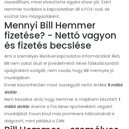
összeállítani, mivel elvesztette egyéni show-ját. Ezért
Hemmer továbbra is kapcsolatban áll a FOX-szal, de
ezúttal társ-házigazdaként.
Mennyi Bill Hemmer
fizetése? - Nettó vagyon
és fizetés becslése
Ami a személyes életével kapcsolatos információkat illeti,
Bill nem sokat árult el jövedelméről. Mivel főiskolai korától
újságíróként szolgált, nem csoda, hogy Bill mennyire jó
munkájában.
Ennek köszönhetően most összegyűlt nettó értéke
9 millió
dollár.
Nem beszélve arról, hogy Hemmer is majdnem készített
1
millió dollár
évente a Fox News riportereként végzett
munkájától. Foxon kívül más prominens hálózatoknál is
dolgozott, mint például a CNN.