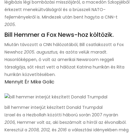
légibázis légi bombázási missziójáról, a macedón Szkopjéből
érkezett menekültválságról és a brüsszeli NATO-
fejleményekről is. Mindezek után bent hagyta a CNN-t
2005.
Bill Hemmer a Fox News-hoz költözik.
Miután távozott a CNN hálózatából, Bill csatlakozott a Fox
Newshoz
2005. augusztus,
és azóta velük maradt.
Hasonlóképpen, ő volt az amerikai Newsroom reggeli
társalgója, sőt részt vett a hálózat Katrina hurrikán és Rita
hurrikán közvetítésében.
Mennyit Ér Mike Golic
bill hemmer interjút készített Donald Trumpdal
Izrael és a Hezbollah közötti háború során 2007 nyarán
2006,
Hemmer volt az, aki beszámolt a hírről az élvonalból.
Keresztül a
2008, 2012,
és
2016
a választási idényekben még