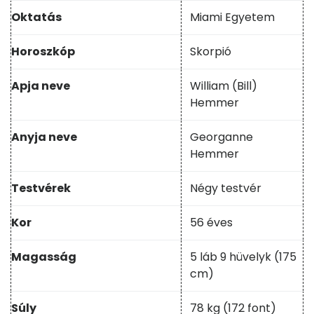
Oktatás
Miami Egyetem
Horoszkóp
Skorpió
Apja neve
William (Bill)
Hemmer
Anyja neve
Georganne
Hemmer
Testvérek
Négy testvér
Kor
56 éves
Magasság
5 láb 9 hüvelyk (175
cm)
Súly
78 kg (172 font)