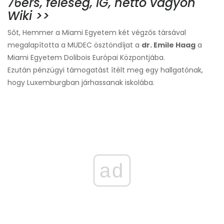
76ers, feleség, IG, nettó vagyon
Wiki >>
Sőt, Hemmer a Miami Egyetem két végzős társával
megalapította a MUDEC ösztöndíjat a
dr. Emile Haag
a
Miami Egyetem Dolibois Európai Központjába.
Ezután pénzügyi támogatást ítélt meg egy hallgatónak,
hogy Luxemburgban járhassanak iskolába.
ad