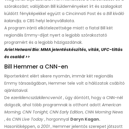
szórakozást; valójában Bill küldeményeket írt és szalagokat
küldött fényképekkel együtt a Cincinnati Post és a
Bill kiváló
kalandja,
a CBS helyi leányvállalata.
A program iránti elkötelezettsége miatt a fiatal Bill két
regionális Emmy-díjat nyert a legjobb szórakoztató
programért és a legjobb házigazdának.
Ariel Helwani Bio: MMA jelentéskészítés, viták, UFC-tiltás
és család >>
Bill Hemmer a CNN-en
Riporterként elért sikere nyomán, immár két regionális
Emmy társaságában, Hemmer tele volt a hálózatok csábító
ajánlataival.
De
ezerkilencszázkilencvenöt
, úgy döntött, hogy a CNN-nél
dolgozik, ahol több programnak is otthont adott
American
Morning, CNN Tonight, CNN Early Edition, CNN Morning News
, és
CNN Live Today
, horgonnyal
Daryn Kagan.
Hasonlóképpen, a
2001
, Hemmer jelentős szerepet játszott