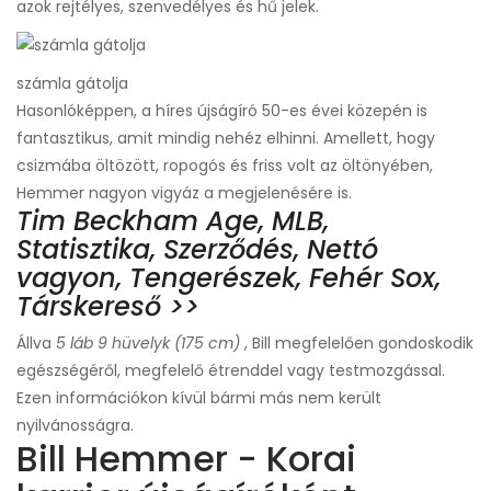
azok rejtélyes, szenvedélyes és hű jelek.
számla gátolja
Hasonlóképpen, a híres újságíró 50-es évei közepén is
fantasztikus, amit mindig nehéz elhinni. Amellett, hogy
csizmába öltözött, ropogós és friss volt az öltönyében,
Hemmer nagyon vigyáz a megjelenésére is.
Tim Beckham Age, MLB,
Statisztika, Szerződés, Nettó
vagyon, Tengerészek, Fehér Sox,
Társkereső >>
Állva
5 láb 9 hüvelyk (175 cm)
, Bill megfelelően gondoskodik
egészségéről, megfelelő étrenddel vagy testmozgással.
Ezen információkon kívül bármi más nem került
nyilvánosságra.
Bill Hemmer - Korai