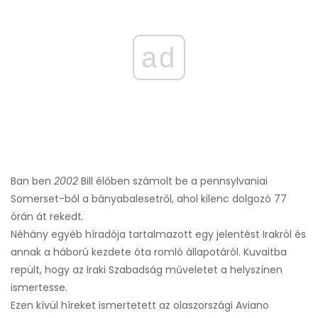
ad
Ban ben
2002
Bill élőben számolt be a pennsylvaniai
Somerset-ből a bányabalesetről, ahol kilenc dolgozó 77
órán át rekedt.
Néhány egyéb híradója tartalmazott egy jelentést Irakról és
annak a háború kezdete óta romló állapotáról. Kuvaitba
repült, hogy az Iraki Szabadság műveletet a helyszínen
ismertesse.
Ezen kívül híreket ismertetett az olaszországi Aviano