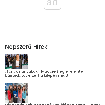
ad
Népszerű Hírek
„Táncos anyukák”: Maddie Ziegler eleinte
bűntudatot érzett a kilépés miatt
Mit gondolnak a rajongók valójában Jana Duggar