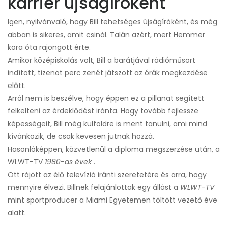
karrier újságíróként
Igen, nyilvánvaló, hogy Bill tehetséges újságíróként, és még
abban is sikeres, amit csinál. Talán azért, mert Hemmer
kora óta rajongott érte.
Amikor középiskolás volt, Bill a barátjával rádióműsort
indított, tizenöt perc zenét játszott az órák megkezdése
előtt.
Arról nem is beszélve, hogy éppen ez a pillanat segített
felkelteni az érdeklődést iránta. Hogy tovább fejlessze
képességeit, Bill még külföldre is ment tanulni, ami mind
kívánkozik, de csak kevesen jutnak hozzá.
Hasonlóképpen, közvetlenül a diploma megszerzése után, a
WLWT-TV
1980-as évek
.
Ott rájött az élő televízió iránti szeretetére és arra, hogy
mennyire élvezi. Billnek felajánlottak egy állást a
WLWT-TV
mint sportproducer a Miami Egyetemen töltött vezető éve
alatt.