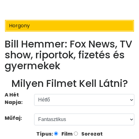
Horgony
Bill Hemmer: Fox News, TV
show, riportok, fizetés és
gyermekek
Milyen Filmet Kell Látni?
A Hét
Napja:
Műfaj:
Típus:
Film
Sorozat