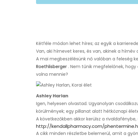
Kétféle módon lehet híres; az egyik a karrierede
Van, aki hírnevet keres, és van, akinek a hírnév
A mai megbeszélésünk nő valóban a feleség k
Roethlisberger
. Nem tűnik megfelelőnek, hogy e
volna mennie?
Ashley Harlan
Igen, helyesen olvastad. Ugyanolyan csodálkozu
körülmények; egy pillanat alatt hétköznapi élete
A következőkben akkor kerülsz a rivaldafénybe, 
http://kendallpharmacy.com/phentermine.
A cikk minden részletbe belemerül, amit a gyöny