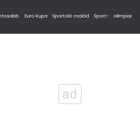
ntosabb
Euro Kupa
Sportoló család
Sport-
olimpiai
ad