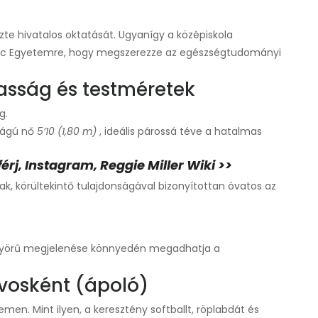
zte hivatalos oktatását. Ugyanígy a középiskola
renc Egyetemre, hogy megszerezze az egészségtudományi
asság és testméretek
g.
ságú nő
5’10 (1,80 m)
, ideális párossá téve a hatalmas
érj, Instagram, Reggie Miller Wiki >>
nak, körültekintő tulajdonságával bizonyítottan óvatos az
yönyörű megjelenése könnyedén megadhatja a
rvosként (ápoló)
temen. Mint ilyen, a keresztény softballt, röplabdát és