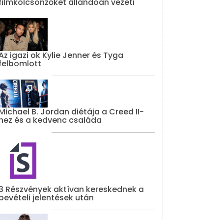
filmkölcsönzőket állandóan vezeti
Az igazi ok Kylie Jenner és Tyga
felbomlott
Michael B. Jordan diétája a Creed II-
hez és a kedvenc családa
3 Részvények aktívan kereskednek a
bevételi jelentések után