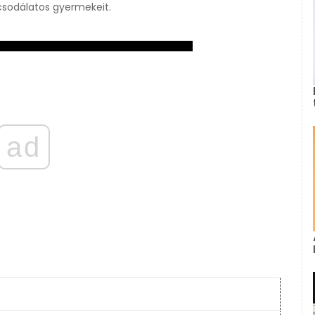
 csodálatos gyermekeit.
ad