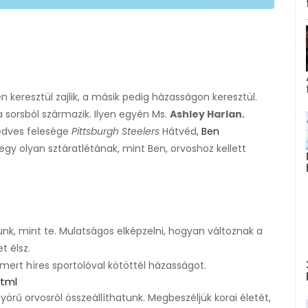
n keresztül zajlik, a másik pedig házasságon keresztül.
 a sorsból származik. Ilyen egyén Ms.
Ashley Harlan.
edves felesége
Pittsburgh Steelers
Hátvéd,
Ben
gy olyan sztáratlétának, mint Ben, orvoshoz kellett
nk, mint te. Mulatságos elképzelni, hogyan változnak a
t élsz.
mert híres sportolóval kötöttél házasságot.
html
örű orvosról összeállíthatunk. Megbeszéljük korai életét,