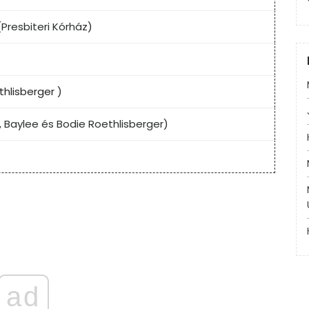
(Presbiteri Kórház)
thlisberger
)
., Baylee és Bodie Roethlisberger)
ad