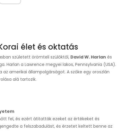
Korai élet és oktatás
sban született örömteli szülőktől,
David W. Harlan
és
a. Harlan a Lawrence megyei lakos, Pennsylvania (USA).
 az amerikai állampolgárságot. A szőke egy oroszlán
lása alá tartozik.
gyetem
t fel, és ezért átitatták ezeket az értékeket és
gengedte a felszabadulást, és érzetet keltett benne az