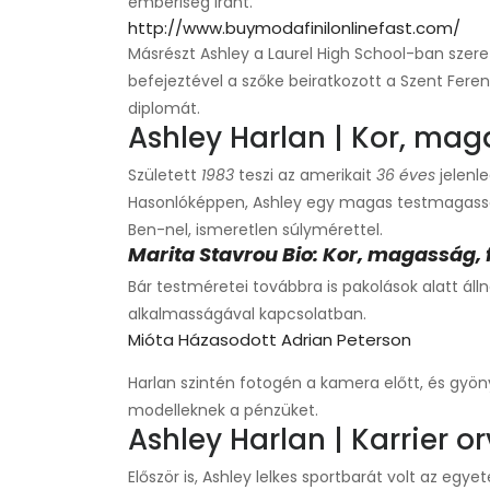
emberiség iránt.
http://www.buymodafinilonlinefast.com/
Másrészt Ashley a Laurel High School-ban szere
befejeztével a szőke beiratkozott a Szent Fe
diplomát.
Ashley Harlan | Kor, mag
Született
1983
teszi az amerikait
36 éves
jelenle
Hasonlóképpen, Ashley egy magas testmagas
Ben-nel, ismeretlen súlymérettel.
Marita Stavrou Bio: Kor, magasság, f
Bár testméretei továbbra is pakolások alatt áll
alkalmasságával kapcsolatban.
Mióta Házasodott Adrian Peterson
Harlan szintén fotogén a kamera előtt, és g
modelleknek a pénzüket.
Ashley Harlan | Karrier o
Először is, Ashley lelkes sportbarát volt az egye