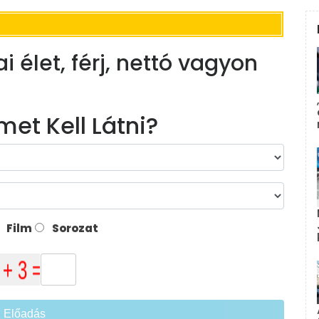
i élet, férj, nettó vagyon
met Kell Látni?
Film
Sorozat
Előadás