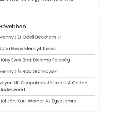
Bővebben
Mennyit Ér Odell Beckham Jr
John Elway Mennyit Keres
Hány Éves Bret Bielema Feleség
Mennyit Ér Rob Gronkowski
Milyen Nfl Csapatnak Játszott A Colton
Underwood
Hol Járt Kurt Warner Az Egyetemre