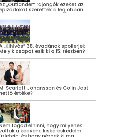
Az „Outlander” rajongók ezeket az
epizódokat szerették a legjobban
A „Kihívás” 38. évadának spoilerjei:
Melyik csapat esik ki a 15. részben?
Mi Scarlett Johansson és Colin Jost
nettó értéke?
Nem fogod elhinni, hogy milyenek
voltak a kedvenc kiskereskedelmi
üzleteid, és hogy néznek ki ma