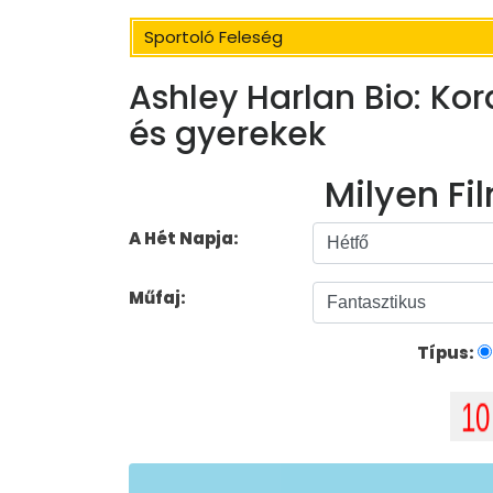
Sportoló Feleség
Ashley Harlan Bio: Kora
és gyerekek
Milyen Fil
A Hét Napja:
Műfaj:
Típus: