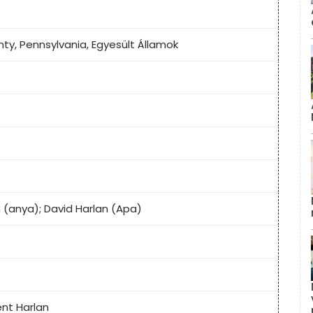
y, Pennsylvania, Egyesült Államok
 (anya); David Harlan (Apa)
nt Harlan