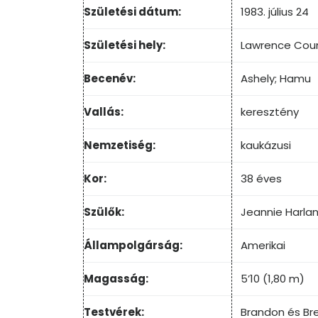
Születési dátum:
1983. július 24
Születési hely:
Lawrence Count
Becenév:
Ashely; Hamu
Vallás:
keresztény
Nemzetiség:
kaukázusi
Kor:
38 éves
Szülők:
Jeannie Harlan
Állampolgárság:
Amerikai
Magasság:
5’10 (1,80 m)
Testvérek:
Brandon és Bre