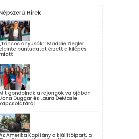
Népszerű Hírek
„Táncos anyukák”: Maddie Ziegler
eleinte bűntudatot érzett a kilépés
miatt
Mit gondolnak a rajongók valójában
Jana Duggar és Laura DeMasie
kapcsolatáról
Az Amerika Kapitány a kiállítóipart, a