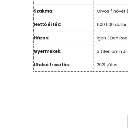
Szakma:
Orvos / nővér 
Nettó érték:
500 000 dollár
Házas:
Igen (
Ben Roe
Gyermekek:
3 (Benjamin Jr
Utolsó frissítés:
2021. július