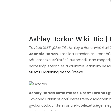
Ashley Harlan Wiki-Bio | 
Tovább
1983. július 24
, Ashley a Harlan-háztartá
Jeannie Harlan.
Emellett Brandon és Brent húg
Sőt, amerikai születésű automatikusan megadja
horoszkóp szerint, és a kaukázusi etnikum besoro
Mi Az Eli Manning Nettó Értéke
Ashley Harlan Alma mater; Szent Ferenc E
Továbbá Harlan szigorú keresztény családban nőt
gyakorlatokat. Isten iránti elkötelezettsége me