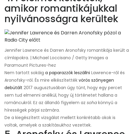
amikor romantikájukkal
nyilvánosságra kerültek
Jennifer Lawrence és Darren Aronofsky romantikája került a
címlapokra. | Michael Loccisano / Getty Images a
Paramount Pictures-hez
Nem tartott sokáig
a paparazzók leszállni
Lawrence-ről és
Aronofsky-ról. És mire elkészítették
vörös szőnyegen
debütált
2017 augusztusában úgy tűnt, hogy egy percet
sem tud elmenni anélkül, hogy új történetet hallana a
románcukról. Ez az állandó figyelem az
soha
könnyű a
hírességek párjai számára.
De a kiegészített vizsgálat mellett konkrétabb okok is
voltak, amelyek a szakításukhoz vezettek.