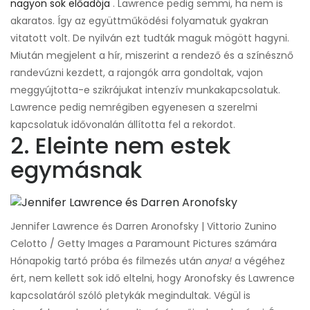
nagyon sok előadója
. Lawrence pedig semmi, ha nem is
akaratos. Így az együttműködési folyamatuk gyakran
vitatott volt. De nyilván ezt tudták maguk mögött hagyni.
Miután megjelent a hír, miszerint a rendező és a színésznő
randevúzni kezdett, a rajongók arra gondoltak, vajon
meggyújtotta-e szikrájukat intenzív munkakapcsolatuk.
Lawrence pedig nemrégiben egyenesen a szerelmi
kapcsolatuk idővonalán állította fel a rekordot.
2. Eleinte nem estek
egymásnak
Jennifer Lawrence és Darren Aronofsky | Vittorio Zunino
Celotto / Getty Images a Paramount Pictures számára
Hónapokig tartó próba és filmezés után
anya!
a végéhez
ért, nem kellett sok idő eltelni, hogy Aronofsky és Lawrence
kapcsolatáról szóló pletykák megindultak. Végül is