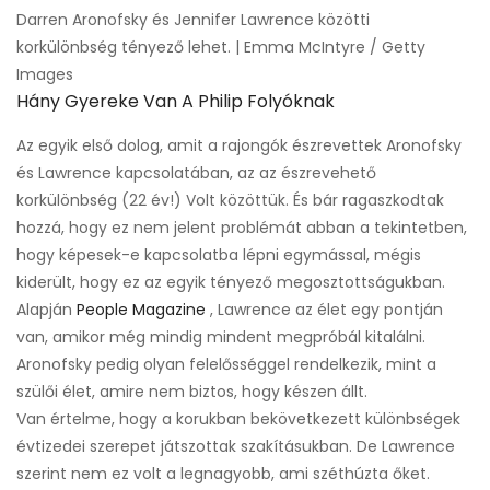
Darren Aronofsky és Jennifer Lawrence közötti
korkülönbség tényező lehet. | Emma McIntyre / Getty
Images
Hány Gyereke Van A Philip Folyóknak
Az egyik első dolog, amit a rajongók észrevettek Aronofsky
és Lawrence kapcsolatában, az az észrevehető
korkülönbség (22 év!) Volt közöttük. És bár ragaszkodtak
hozzá, hogy ez nem jelent problémát abban a tekintetben,
hogy képesek-e kapcsolatba lépni egymással, mégis
kiderült, hogy ez az egyik tényező megosztottságukban.
Alapján
People Magazine
, Lawrence az élet egy pontján
van, amikor még mindig mindent megpróbál kitalálni.
Aronofsky pedig olyan felelősséggel rendelkezik, mint a
szülői élet, amire nem biztos, hogy készen állt.
Van értelme, hogy a korukban bekövetkezett különbségek
évtizedei szerepet játszottak szakításukban. De Lawrence
szerint nem ez volt a legnagyobb, ami széthúzta őket.