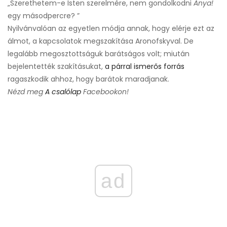
„Szerethetem-e Isten szerelmére, nem gondolkodni
Anya!
egy másodpercre? ”
Nyilvánvalóan az egyetlen módja annak, hogy elérje ezt az
álmot, a kapcsolatok megszakítása Aronofskyval. De
legalább megosztottságuk barátságos volt; miután
bejelentették szakításukat,
a párral ismerős forrás
ragaszkodik ahhoz, hogy barátok maradjanak.
Nézd meg
A csalólap
Facebookon!
ad