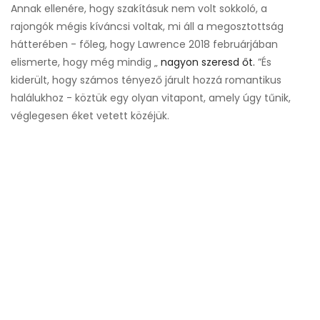
Annak ellenére, hogy szakításuk nem volt sokkoló, a
rajongók mégis kíváncsi voltak, mi áll a megosztottság
hátterében - főleg, hogy Lawrence 2018 februárjában
elismerte, hogy még mindig „
nagyon szeresd őt.
”És
kiderült, hogy számos tényező járult hozzá romantikus
halálukhoz - köztük egy olyan vitapont, amely úgy tűnik,
véglegesen éket vetett közéjük.