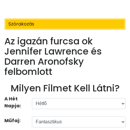
Szórakozás
Az igazán furcsa ok
Jennifer Lawrence és
Darren Aronofsky
felbomlott
Milyen Filmet Kell Látni?
A Hét
Napja:
Műfaj: