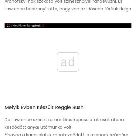
Aronofsky-nak szokása volt színésznőivel randevúzni. És
Lawrence bebizonyította, hogy van az idősebb férfiak dolga
.
ad
Melyik Évben Készült Reggie Bush
De Lawrence szerint romantikus kapcsolatuk csak utána
kezdődött
anya!
utómunka volt.
Hogyan
a kapcsolatuk megkezdődött, a rajongók számára