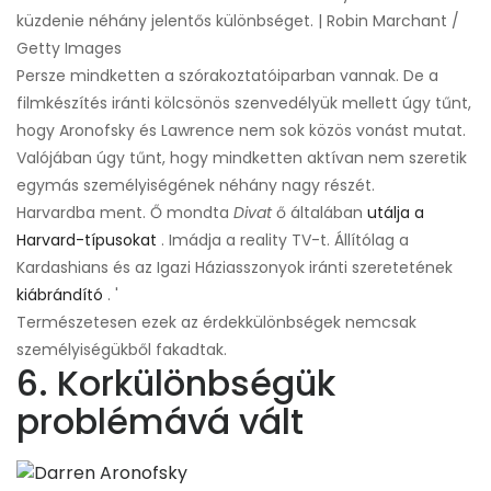
küzdenie néhány jelentős különbséget. | Robin Marchant /
Getty Images
Persze mindketten a szórakoztatóiparban vannak. De a
filmkészítés iránti kölcsönös szenvedélyük mellett úgy tűnt,
hogy Aronofsky és Lawrence nem sok közös vonást mutat.
Valójában úgy tűnt, hogy mindketten aktívan nem szeretik
egymás személyiségének néhány nagy részét.
Harvardba ment. Ő mondta
Divat
ő általában
utálja a
Harvard-típusokat
. Imádja a reality TV-t. Állítólag a
Kardashians és az Igazi Háziasszonyok iránti szeretetének
kiábrándító
. '
Természetesen ezek az érdekkülönbségek nemcsak
személyiségükből fakadtak.
6. Korkülönbségük
problémává vált