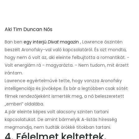
Aki Tim Duncan Nős
Ban ben
egy interjú
Divat
magazin
, Lawrence őszintén
beszélt Aronofsky-val való kapcsolatáról. És azt mondta,
hogy nem ő volt az, aki eleinte felbujtotta a romantikát. -
Volt energiám rá - magyarázta. - Nem tudom, mit érzett
irántam.
Lawrence egyértelművé tette, hogy vonzza Aronofsky
intelligenciája és jövőképe. És bár a legtöbben csak sötét
filmek rendezőjeként ismerték meg, a nő beleszeretett
„emberi” oldalába.
A pár eleinte képes volt alacsony szinten tartani
kapcsolatukat. De amint bármelyik A-listás híresség
megmondja, nem tudták örökké titokban tartani.
4. Félelmet keltettek,