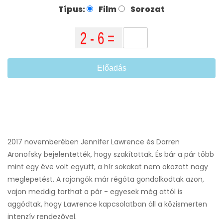
Típus:
Film
Sorozat
Előadás
2017 novemberében Jennifer Lawrence és Darren
Aronofsky bejelentették, hogy szakítottak. És bár a pár több
mint egy éve volt együtt, a hír sokakat nem okozott nagy
meglepetést. A rajongók már régóta gondolkodtak azon,
vajon meddig tarthat a pár - egyesek még attól is
aggódtak, hogy Lawrence kapcsolatban áll a közismerten
intenzív rendezővel.