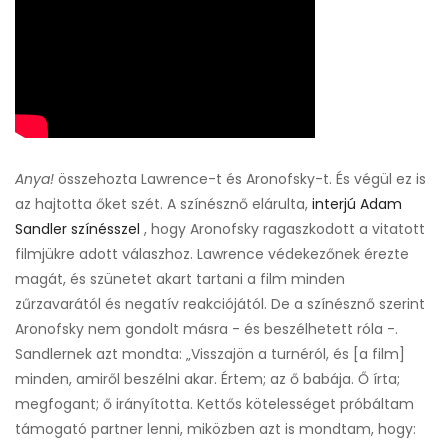
Anya!
összehozta Lawrence-t és Aronofsky-t. És végül ez is
az hajtotta őket szét. A színésznő elárulta,
interjú Adam
Sandler színésszel
, hogy Aronofsky ragaszkodott a vitatott
filmjükre adott válaszhoz. Lawrence védekezőnek érezte
magát, és szünetet akart tartani a film minden
zűrzavarától és negatív reakciójától. De a színésznő szerint
Aronofsky nem gondolt másra - és beszélhetett róla -.
Sandlernek azt mondta: „Visszajön a turnéról, és [a film]
minden, amiről beszélni akar. Értem; az ő babája. Ő írta;
megfogant; ő irányította. Kettős kötelességet próbáltam
támogató partner lenni, miközben azt is mondtam, hogy: