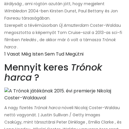
királyság
, ami rögtön azután jött, hogy megjelent
Wimbledon
2004-ben Kirsten Dunst, Paul Bettany és Jon
Favreau társaságában.
Szerepelt a tévéműsorban
Új Amszterdam
Coster-Waldau
megosztotta a képernyőt Tom Cruise-szal a 2013-as sci-fi
filmben
Feledés
, de akkor már ő volt a támasza
Trónok
harca
.
1 Vasat Még Isten Sem Tud Megütni
Mennyit keres
Trónok
harca
?
A nagy fizetés
Trónok harca
növeli Nicolaj Coster-Waldau
nettó vagyonát. | Justin Sullivan / Getty Images
Csakúgy, mint társsztárai Peter Dinklage , Emilia Clarke , és