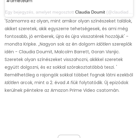
#timeteam
Egy bejegyzés, amelyet megosztott
Claudia Doumit
(@claudiadoumit) 2017. május 11-én, PDT 9: 05-kor
'Számomra ez olyan, mint amikor olyan színészeket találok,
akiket szeretek, akik egyszerre tehetségesek, és ami még
fontosabb, jó emberek, újra és újra visszatérek hozzájuk' -
mondta Kripke. „Nagyon sok az én dolgom
Időtlen
szereplők
idén - Claudia Doumit, Malcolm Barrett, Goran Visnjic.
Szeretek olyan színészeket visszahozni, akikkel szeretek
együtt dolgozni, és ez sokkal szórakoztatóbbá teszi. '
Remélhetőleg a rajongók sokkal többet fognak látni ezekből
Időtlen
arcok, mint a 2. évad
A fiúk
folytatódik. Új epizódok
kerülnek péntekre az Amazon Prime Video csatornán.