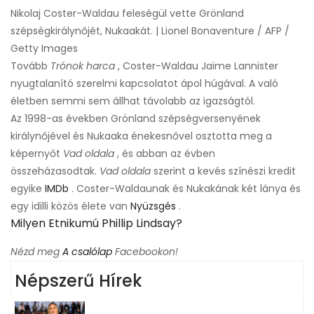
Nikolaj Coster-Waldau feleségül vette Grönland
szépségkirálynőjét, Nukaakát. | Lionel Bonaventure / AFP /
Getty Images
Tovább
Trónok harca
, Coster-Waldau Jaime Lannister
nyugtalanító szerelmi kapcsolatot ápol húgával. A való
életben semmi sem állhat távolabb az igazságtól.
Az 1998-as években Grönland szépségversenyének
királynőjével és Nukaaka énekesnővel osztotta meg a
képernyőt
Vad oldala
, és abban az évben
összeházasodtak.
Vad oldala
szerint a kevés színészi kredit
egyike
IMDb
. Coster-Waldaunak és Nukakának két lánya és
egy idilli közös élete van
Nyüzsgés
.
Milyen Etnikumú Phillip Lindsay?
Nézd meg
A csalólap
Facebookon!
Népszerű Hírek