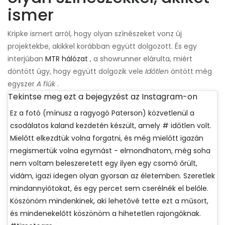
ismer
Kripke ismert arról, hogy olyan színészeket vonz új
projektekbe, akikkel korábban együtt dolgozott. És egy
interjúban
MTR hálózat
, a showrunner elárulta, miért
döntött úgy, hogy együtt dolgozik vele
Időtlen
öntött még
egyszer
A fiúk
.
Tekintse meg ezt a bejegyzést az Instagram-on
Ez a fotó (mínusz a ragyogó Paterson) közvetlenül a
csodálatos kaland kezdetén készült, amely # időtlen volt.
Mielőtt elkezdtük volna forgatni, és még mielőtt igazán
megismertük volna egymást - elmondhatom, még soha
nem voltam beleszeretett egy ilyen egy csomó őrült,
vidám, igazi idegen olyan gyorsan az életemben. Szeretlek
mindannyiótokat, és egy percet sem cserélnék el belőle.
Köszönöm mindenkinek, aki lehetővé tette ezt a műsort,
és mindenekelőtt köszönöm a hihetetlen rajongóknak.