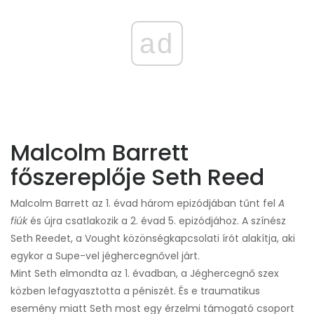
ad
Malcolm Barrett
főszereplője Seth Reed
Malcolm Barrett az 1. évad három epizódjában tűnt fel
A
fiúk
és újra csatlakozik a 2. évad 5. epizódjához. A színész
Seth Reedet, a Vought közönségkapcsolati írót alakítja, aki
egykor a Supe-vel jéghercegnővel járt.
Mint Seth elmondta az 1. évadban, a Jéghercegnő szex
közben lefagyasztotta a péniszét. És e traumatikus
esemény miatt Seth most egy érzelmi támogató csoport