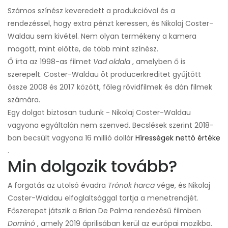
Számos színész keveredett a produkcióval és a
rendezéssel, hogy extra pénzt keressen, és Nikolaj Coster-
Waldau sem kivétel. Nem olyan termékeny a kamera
mögött, mint előtte, de több mint színész.
Ő írta az 1998-as filmet
Vad oldala
, amelyben ő is
szerepelt. Coster-Waldau öt producerkreditet gyűjtött
össze 2008 és 2017 között, főleg rövidfilmek és dán filmek
számára.
Egy dolgot biztosan tudunk - Nikolaj Coster-Waldau
vagyona egyáltalán nem szenved. Becslések szerint 2018-
ban becsült vagyona 16 millió dollár
Hírességek nettó értéke
.
Min dolgozik tovább?
A forgatás az utolsó évadra
Trónok harca
vége, és Nikolaj
Coster-Waldau elfoglaltsággal tartja a menetrendjét.
Főszerepet játszik a Brian De Palma rendezésű filmben
Dominó
, amely 2019 áprilisában kerül az európai mozikba.