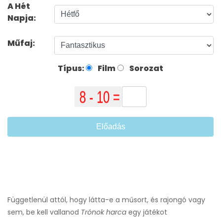
A Hét
Napja:
Műfaj:
Típus:
Film
Sorozat
Előadás
Függetlenül attól, hogy látta-e a műsort, és rajongó vagy
sem, be kell vallanod
Trónok harca
egy játékot