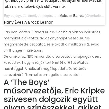
@theboystv premier 2. évadjától, és olyan embereket lát,
akik nem a televíziójuk előtt vannak
Egy bejegyzés, amelyet megosztott
Malcolm Barrett
(@verbalberappin) 2020. augusztus 21-én, 11:26 PDT-kor
Hány Éves A Brock Lesnar
Ban ben
Időtlen
, Barrett Rufus Carlint, a Mason Industries
mérnökét alakította, aki az anyahajót vezeti. Rufus
megmentette csapatát, és elakadt a múltban a 2. évad
cliffhanger fináléjában.
De amikor az NBC lemondta a sorozatot, a rajongók azért
küzdöttek, hogy lezárják történetét a #SaveRufus
hashtaggel. A hálózat megállapodott, és kétórás
sorozatzáró filmmel csomagolta a sorozatot.
A ’The Boys’
műsorvezetője, Eric Kripke
szívesen dolgozik együtt
olyan színészekkel, akiket