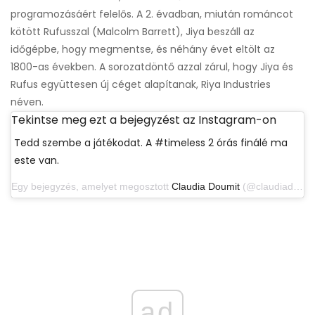
programozásáért felelős. A 2. évadban, miután románcot
kötött Rufusszal (Malcolm Barrett), Jiya beszáll az
időgépbe, hogy megmentse, és néhány évet eltölt az
1800-as években. A sorozatdöntő azzal zárul, hogy Jiya és
Rufus együttesen új céget alapítanak, Riya Industries
néven.
Tekintse meg ezt a bejegyzést az Instagram-on
Tedd szembe a játékodat. A #timeless 2 órás finálé ma
este van.
Egy bejegyzés, amelyet megosztott
Claudia Doumit
(@claudiadoumit) 2018. május 13-án, 16:00 PDT-kor
ad