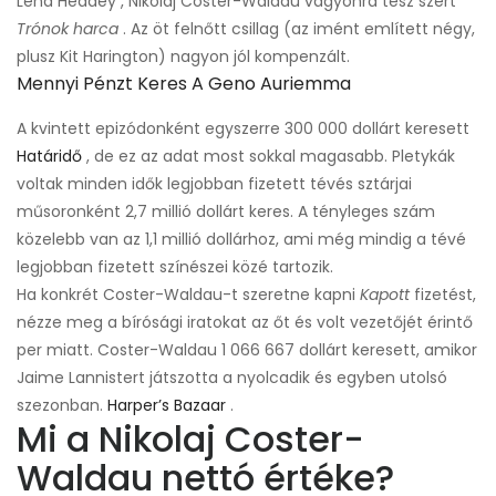
Lena Headey , Nikolaj Coster-Waldau vagyonra tesz szert
Trónok harca
. Az öt felnőtt csillag (az imént említett négy,
plusz Kit Harington) nagyon jól kompenzált.
Mennyi Pénzt Keres A Geno Auriemma
A kvintett epizódonként egyszerre 300 000 dollárt keresett
Határidő
, de ez az adat most sokkal magasabb. Pletykák
voltak minden idők legjobban fizetett tévés sztárjai
műsoronként 2,7 millió dollárt keres. A tényleges szám
közelebb van az 1,1 millió dollárhoz, ami még mindig a tévé
legjobban fizetett színészei közé tartozik.
Ha konkrét Coster-Waldau-t szeretne kapni
Kapott
fizetést,
nézze meg a bírósági iratokat az őt és volt vezetőjét érintő
per miatt. Coster-Waldau 1 066 667 dollárt keresett, amikor
Jaime Lannistert játszotta a nyolcadik és egyben utolsó
szezonban.
Harper’s Bazaar
.
Mi a Nikolaj Coster-
Waldau nettó értéke?