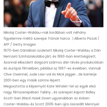
Nikolaj Coster-Waldau-nak korábban volt néhány
figyelemre méltó szerepe
Trónok harca
. | Alberto Pizzoli /
AFP / Getty Images
1970-ben Dániában született Nikolaj Coster-Waldau a Dán
Nemzeti Színháziskolába járt, és 1993-ban érettségizett.
Azonnal elkezdett dolgozni számos dán tévés produkcióban
és európai filmekben, például az 1997-es években.
Vannak
Clive Owennel, Jude Law-val és Mick jagger , de karrierje
2001-ben egy másik szintre lépett.
Megosztotta a képernyőt Kate Winslet-tel az egyik első
nagy filmszerepében
Talány
, és szerepet kapott Ridley
Scott-ban
Black Hawk Down
ugyanabban az évben.
Coster-Waldau és Scott 2005-ben újra összeállt
Mennyei