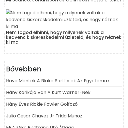
Nem fogod elhinni, hogy milyenek voltak a
kedvenc kiskereskedelmi üzleteid, és hogy néznek
ki ma
Bővebben
Hova Mentek A Blake Bortlesek Az Egyetemre
Hány Karikája Van A Kurt Warner-Nek
Hány Éves Rickie Fowler Golfozó
Julio Cesar Chavez Jr Frida Munoz
Mi A Mike Pisztráng Ütő Átlaga