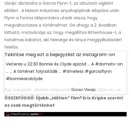
Visnjic ábrázolta a Garcia Flynn-t, az időutazó vigilant
Időtlen
. A Mason Industries anyahajójának ellopása után
Flynn a fontos idõpontokra utazik vissza, hogy
megváltoztassa a történelmet. De ahogy a 2. évadban
látható, motivációja az, hogy megállítsa Rittenhouse-t, a
hatalmas kabátot, aki felesége és lánya meggyilkolásáért
felelős.
Tekintse meg ezt a bejegyzést az Instagram-on
Večeras u 22:30 Bonnie és Clyde epizód ... A #domatv-on
... ... A történet folytatódik ... #timeless #garciaflynn
#bonnieandclyde
Egy bejegyzés, amelyet megosztott
Goran Visnjic
(@goran_visnjic) 2020. augusztus 18-án, 11:38 PDT-kor
ÖSSZEFÜGGŐ:
Újabb „időtlen” film? Eric Kripke szerint
ez csak megtörténhet