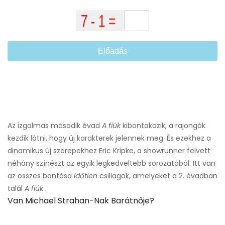
Előadás
Az izgalmas második évad
A fiúk
kibontakozik, a rajongók
kezdik látni, hogy új karakterek jelennek meg. És ezekhez a
dinamikus új szerepekhez Eric Kripke, a showrunner felvett
néhány színészt az egyik legkedveltebb sorozatából. Itt van
az összes bontása
Időtlen
csillagok, amelyeket a 2. évadban
talál
A fiúk
.
Van Michael Strahan-Nak Barátnője?