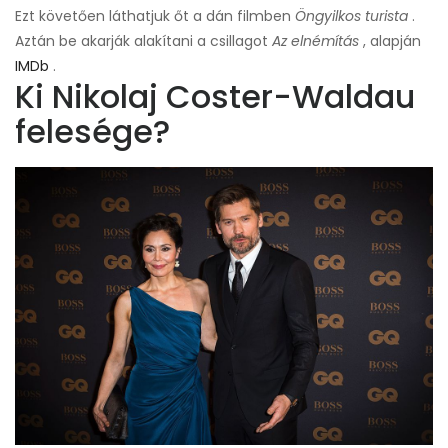
Ezt követően láthatjuk őt a dán filmben
Öngyilkos turista
.
Aztán be akarják alakítani a csillagot
Az elnémítás
, alapján
IMDb
.
Ki Nikolaj Coster-Waldau
felesége?