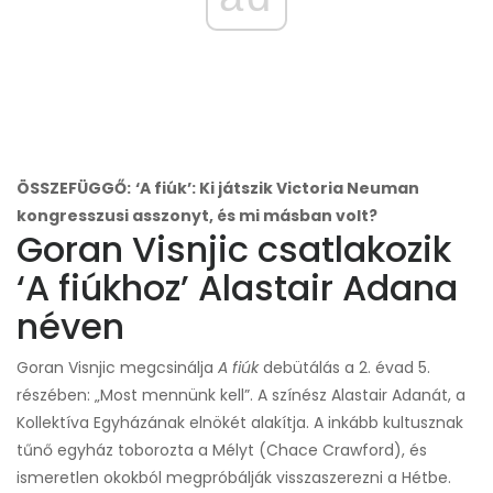
ÖSSZEFÜGGŐ:
‘A fiúk’: Ki játszik Victoria Neuman
kongresszusi asszonyt, és mi másban volt?
Goran Visnjic csatlakozik
‘A fiúkhoz’ Alastair Adana
néven
Goran Visnjic megcsinálja
A fiúk
debütálás a 2. évad 5.
részében: „Most mennünk kell”. A színész Alastair Adanát, a
Kollektíva Egyházának elnökét alakítja. A inkább kultusznak
tűnő egyház toborozta a Mélyt (Chace Crawford), és
ismeretlen okokból megpróbálják visszaszerezni a Hétbe.