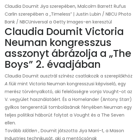
Claudia Doumit Jiya szerepében, Malcolm Barrett Rufus
Carlin szerepében a „Timeless” | Justin Lubin / NBCU Photo
Bank / NBCUniversal a Getty Images-en keresztül
Claudia Doumit Victoria
Neuman kongresszus
asszonyt ábrázolja a „The
Boys” 2. évadjában
Claudia Doumit ausztrál színész csatlakozik a szereplőkhöz
A fiúk
mint Victoria Neuman kongresszusi képviselő, egy
merész törvényalkotó, aki felelősségre vonja Vought-ot az
V. vegyület használatáért. És a Homelander (Antony Starr)
gyilkos tengerentúli tombolásának fényében Neuman egy
teljes politikai háborút folytat a Vought és a The Seven
ellen.
Tovább
Időtlen
, Doumit játszotta Jiya Marri-t, a Mason
Industries technikusát, aki a mentőcsónak