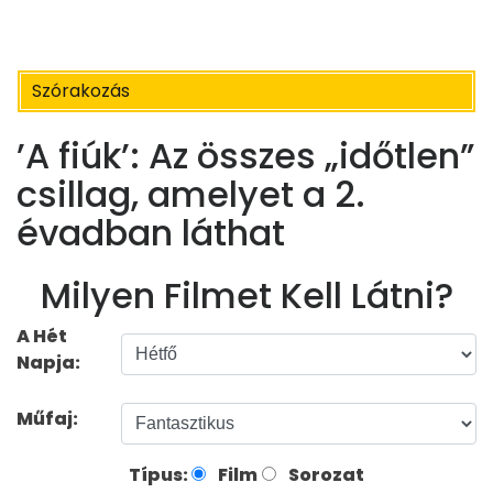
Szórakozás
’A fiúk’: Az összes „időtlen”
csillag, amelyet a 2.
évadban láthat
Milyen Filmet Kell Látni?
A Hét
Napja:
Műfaj:
Típus:
Film
Sorozat