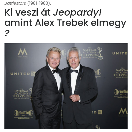
Battlestars
(1981-1983).
Ki veszi át
Jeopardy!
amint Alex Trebek elmegy
?