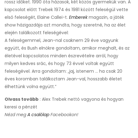
rossz időket. 1990 óta házasok, két közös gyermekük van. A
kapcsolat előtt Trebek 1974 és 1981 között feleségül vette
első feleségét, Elaine Callei-t.
Emberek
magazin, a játék
show házigazdája azt mondta, hogy szeretné, ha az élet
elején találkozott feleségével:
A feleségemmel, Jean-nal csaknem 29 éve vagyunk
együtt, és Bush elnökre gondoltam, amikor meghalt, és az
életével kapcsolatos minden észrevételre arról, hogy
milyen kedves srác, és hogy 73 évvel voltak együtt
feleségével. Arra gondoltam: „jaj, istenem ... ha csak 20
éves koromban találkoztam Jean-val, hosszabb életet
élhettünk volna együtt.”
Olvass tovább
: Alex Trebek nettó vagyona és hogyan
keresi a pénzét
Nézd meg
A csalólap
Facebookon!