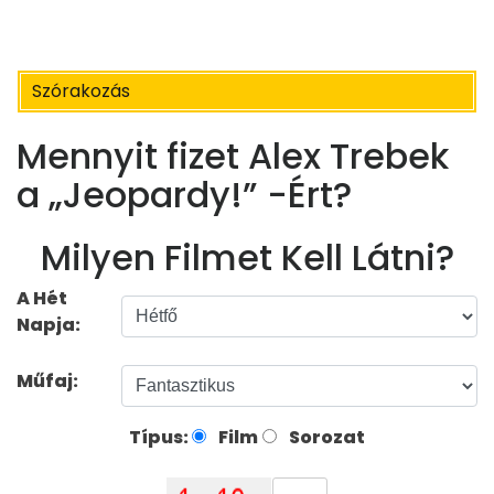
Szórakozás
Mennyit fizet Alex Trebek
a „Jeopardy!” -Ért?
Milyen Filmet Kell Látni?
A Hét
Napja:
Műfaj:
Típus:
Film
Sorozat