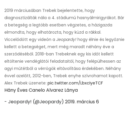
2019 márciusában Trebek bejelentette, hogy
diagnosztizálták nála a 4. stádiumú hasnyálmirigyrákot. Bár
a betegség a legtöbb esetben végzetes, a házigazda
elmondta, hogy elhatározta, hogy küzd a rákkal.
Viccelődött egy videón a
Jeopardy!
hogy élnie és legyőznie
kellett a betegséget, mert még maradt néhány éve a
szerződéséből. 2018-ban Trebeknek egy kis időt kellett
eltöltenie vendéglátói feladataitól, hogy felépülhessen az
agyi műtétből a vérrögök eltávolítása érdekében. Néhány
évvel azelőtt, 2012-ben, Trebek enyhe szívrohamot kapott.
Alex Trebek üzenete:
pic.twitter.com/LbxcIyeTCF
Hány Éves Canelo Alvarez Lánya
- Jeopardy! (@Jeopardy)
2019. március 6