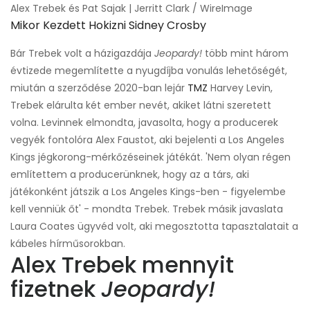
Alex Trebek és Pat Sajak | Jerritt Clark / WireImage
Mikor Kezdett Hokizni Sidney Crosby
Bár Trebek volt a házigazdája
Jeopardy!
több mint három
évtizede megemlítette a nyugdíjba vonulás lehetőségét,
miután a szerződése 2020-ban lejár
TMZ
Harvey Levin,
Trebek elárulta két ember nevét, akiket látni szeretett
volna. Levinnek elmondta, javasolta, hogy a producerek
vegyék fontolóra Alex Faustot, aki bejelenti a Los Angeles
Kings jégkorong-mérkőzéseinek játékát. 'Nem olyan régen
említettem a producerünknek, hogy az a társ, aki
játékonként játszik a Los Angeles Kings-ben - figyelembe
kell venniük őt' - mondta Trebek. Trebek másik javaslata
Laura Coates ügyvéd volt, aki megosztotta tapasztalatait a
kábeles hírműsorokban.
Alex Trebek mennyit
fizetnek
Jeopardy!