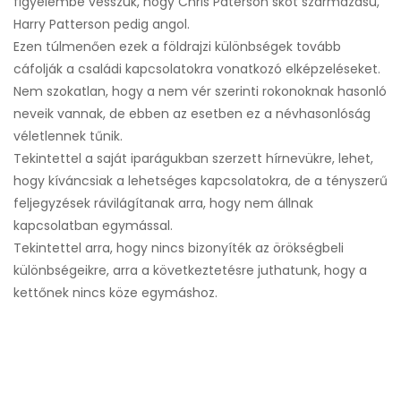
figyelembe vesszük, hogy Chris Paterson skót származású,
Harry Patterson pedig angol.
Ezen túlmenően ezek a földrajzi különbségek tovább
cáfolják a családi kapcsolatokra vonatkozó elképzeléseket.
Nem szokatlan, hogy a nem vér szerinti rokonoknak hasonló
neveik vannak, de ebben az esetben ez a névhasonlóság
véletlennek tűnik.
Tekintettel a saját iparágukban szerzett hírnevükre, lehet,
hogy kíváncsiak a lehetséges kapcsolatokra, de a tényszerű
feljegyzések rávilágítanak arra, hogy nem állnak
kapcsolatban egymással.
Tekintettel arra, hogy nincs bizonyíték az örökségbeli
különbségeikre, arra a következtetésre juthatunk, hogy a
kettőnek nincs köze egymáshoz.