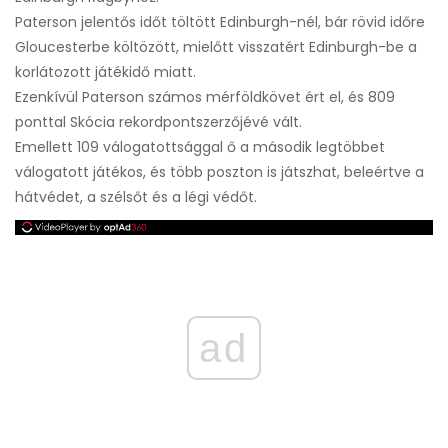
Paterson jelentős időt töltött Edinburgh-nél, bár rövid időre
Gloucesterbe költözött, mielőtt visszatért Edinburgh-be a
korlátozott játékidő miatt.
Ezenkívül Paterson számos mérföldkövet ért el, és 809
ponttal Skócia rekordpontszerzőjévé vált.
Emellett 109 válogatottsággal ő a második legtöbbet
válogatott játékos, és több poszton is játszhat, beleértve a
hátvédet, a szélsőt és a légi védőt.
ad