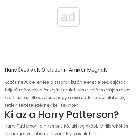
ad
Hány Éves Volt Őrült John, Amikor Meghalt
Közös nevük ellenére a sztárok külön életet éltek, sajátos
teljesítményekkel és saját területükhöz való hozzájárulással.
Ezért azt az elképzelést, hogy a családdal kapcsolatosak,
tétlen feltételezésnek kell tekinteni.
Ki az a Harry Patterson?
Harry Patterson, a híres brit író, aki leginkább thrillereiről és
kémregényeiről ismert, Jack Higgins alatt írt.