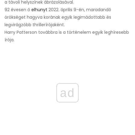
a távoli helyszínek ábrázolásával.
92 évesen ő
elhunyt
2022. április 9-én, maradandó
örökséget hagyva korának egyik legimádottabb és
legvirágzóbb thrillerírójaként.
Harry Patterson továbbra is a történelem egyik leghíresebb
írója.
ad