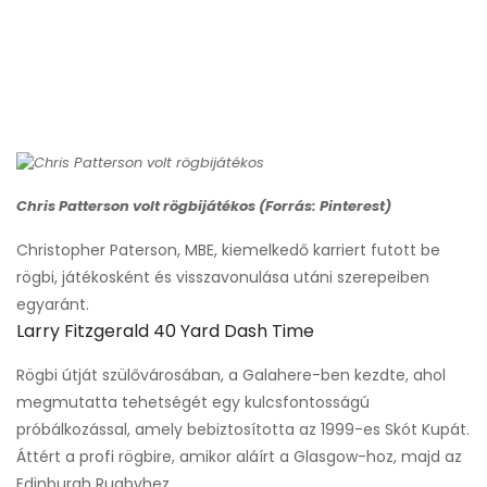
Chris Patterson volt rögbijátékos (Forrás: Pinterest)
Christopher Paterson, MBE, kiemelkedő karriert futott be
rögbi, játékosként és visszavonulása utáni szerepeiben
egyaránt.
Larry Fitzgerald 40 Yard Dash Time
Rögbi útját szülővárosában, a Galahere-ben kezdte, ahol
megmutatta tehetségét egy kulcsfontosságú
próbálkozással, amely bebiztosította az 1999-es Skót Kupát.
Áttért a profi rögbire, amikor aláírt a Glasgow-hoz, majd az
Edinburgh Rugbyhez.