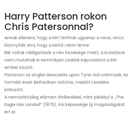
Harry Patterson rokon
Chris Patersonnal?
Annak ellenére, hogy a két férfinak ugyanaz a neve, nincs
bizonyíték arra, hogy a kettő rokon lenne.
Bár voltak találgatások a név közelsége miatt, a kutatások
nem mutattak ki semmilyen családi kapcsolatot a két
ember között.
Patterson az angliai Newcastle upon Tyne-ből származik, és
formáló éveit Belfastban töltötte, mielőtt Leedsbe
költözött.
A nemzetközileg elismert thrillerekkel, mint például a „The
Eagle Has Landed” (1975), írói képessége új magasságokat
ért el.