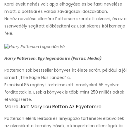
Korai éveit nehéz volt apja elhagyása és belfasti nevelése
miatt, a politikai és vallási zavargások időszakában.
Nehéz nevelése ellenére Patterson szeretett olvasni, és ez a
szenvedély segített előkészíteni az utat sikeres írói karrierje
felé.
Harry Patterson: Egy legendás író (Forrás: Média)
Patterson sok bestseller könyvet írt élete során, például a jól
ismert „The Eagle Has Landed” c.
Ezenkívül 85 regényt tartalmazott, amelyeket 55 nyelvre
fordítottak le. Ezek a könyvek is több mint 250 milliót adtak
el világszerte.
Merre Járt Mary Lou Retton Az Egyetemre
Patterson élénk leírásai és lenyűgöző történetei elbűvölték
az olvasókat a kemény hősök, a könyörtelen ellenségek és