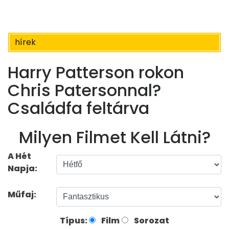
hírek
Harry Patterson rokon
Chris Patersonnal?
Családfa feltárva
Milyen Filmet Kell Látni?
A Hét
Napja:
Műfaj:
Típus:
Film
Sorozat