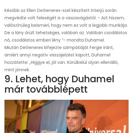
Később az Ellen DeGeneres-szel készített interjú során
megvédte volt feleségét is a visszavágástól. - Azt hiszem,
valószínűleg beismeri, hogy nem ez volt a legjobb munkája.
De a lány őrült tehetséges, valóban az. Valóban csodálatos
nő, csodálatos emberi lény ”- mondta Duhamel.
Miután DeGeneres kifejezte szimpátiáját Fergie iránt,
amiért annyi negatív visszajelzést kapott, Duhamel
hozzátette: „Higgye el, jól van. Körülbelül olyan ellenálló,
mint jönnek.
9. Lehet, hogy Duhamel
már továbblépett