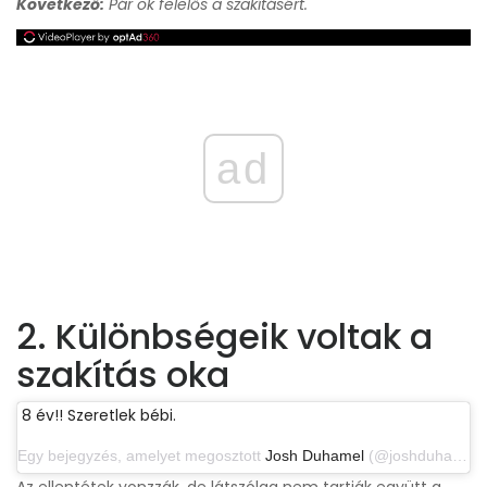
Következő:
Pár ok felelős a szakításért.
ad
2. Különbségeik voltak a
szakítás oka
8 év!! Szeretlek bébi.
Egy bejegyzés, amelyet megosztott
Josh Duhamel
(@joshduhamel) 2017. január 10-én 16: 04-kor PST