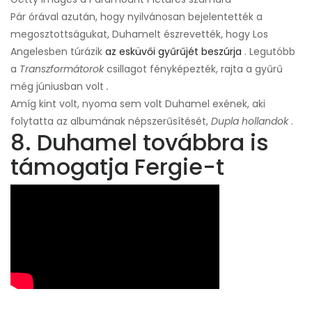
Pár órával azután, hogy nyilvánosan bejelentették a
megosztottságukat, Duhamelt észrevették, hogy Los
Angelesben túrázik
az esküvői gyűrűjét beszúrja
. Legutóbb
a
Transzformátorok
csillagot fényképezték, rajta a gyűrű
még júniusban volt
.
Amíg kint volt, nyoma sem volt Duhamel exének, aki
folytatta az albumának népszerűsítését,
Dupla hollandok
.
8. Duhamel továbbra is
támogatja Fergie-t