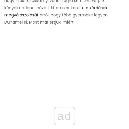
hogy szakításukkal nyilvánosságra kerültek, Fergie
kényelmetlenül nézett ki, amikor
kerülte a kérdések
megválaszolását
arról, hogy több gyermeke legyen
Duhamellel. Most már értjük, miért.
ad