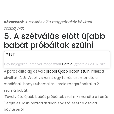
Következő:
A szakítás előtt megpróbálták bővíteni
családjukat.
5. A szétválás előtt újabb
babát próbáltak szülni
#TBT
Egy bejegyzés, amelyet megosztott
Fergie
(@fergie) 2016. szeptember 29-én, PDT 9: 46-kor
A páros állítólag az volt
próbál újabb babát szülni
mielőtt
elváltak. A Us Weekly szerint egy forrás azt mondta a
médiának, hogy Duhamel és Fergie megpróbálták a 2.
számú babát.
'Tavaly óta újabb babát próbáltak szülni' - mondta a forrás.
'Fergie és Josh háztartásában sok szó esett a család
bővítéséről.'