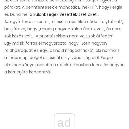
Az ellentétek vonzzák, de látszólag nem tartják együtt a
párokat. A bennfentesek elmondták E-nek! Hír, hogy Fergie
és Duhamel
a különbségek vezették szét őket
.
Az egyik forrás szerint „teljesen más életmódot folytatnak”,
hozzátéve, hogy „mindig nagyon külön életük volt, és nem
sok közös volt… A prioritásokban nem volt sok átfedés”.
Egy másik forrás elmagyarázta, hogy „Josh nagyon
földhözragadt és egy„ csináld magad ”fickó”, aki normális
mindennapi dolgokat csinál a nyilvánosság elől. Fergie
eközben kényelmesebb a reflektorfényben lenni, és nagyon
a karrierjére koncentrál.
ad