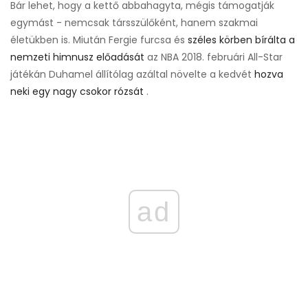
Bár lehet, hogy a kettő abbahagyta, mégis támogatják
egymást - nemcsak társszülőként, hanem szakmai
életükben is. Miután Fergie furcsa és
széles körben bírálta a
nemzeti himnusz előadását
az NBA 2018. februári All-Star
játékán Duhamel állítólag azáltal növelte a kedvét
hozva
neki egy nagy csokor rózsát
.
ad