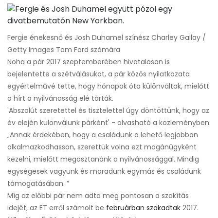
Fergie énekesnő és Josh Duhamel színész Charley Gallay /
Getty Images Tom Ford számára
Noha a pár 2017 szeptemberében hivatalosan is
bejelentette a szétválásukat, a pár közös nyilatkozata
egyértelművé tette, hogy hónapok óta különváltak, mielőtt
a hírt a nyilvánosság elé tárták.
'Abszolút szeretettel és tisztelettel úgy döntöttünk, hogy az
év elején különválunk párként' - olvasható a közleményben.
„Annak érdekében, hogy a családunk a lehető legjobban
alkalmazkodhasson, szerettük volna ezt magánügyként
kezelni, mielőtt megosztanánk a nyilvánossággal. Mindig
egységesek vagyunk és maradunk egymás és családunk
támogatásában. ”
Míg az előbbi pár nem adta meg pontosan a szakítás
idejét, az ET erről számolt be
februárban szakadtak
2017.