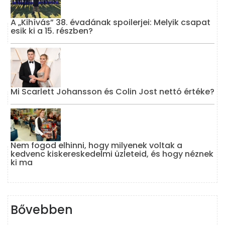
A „Kihívás” 38. évadának spoilerjei: Melyik csapat
esik ki a 15. részben?
Mi Scarlett Johansson és Colin Jost nettó értéke?
Nem fogod elhinni, hogy milyenek voltak a
kedvenc kiskereskedelmi üzleteid, és hogy néznek
ki ma
Bővebben