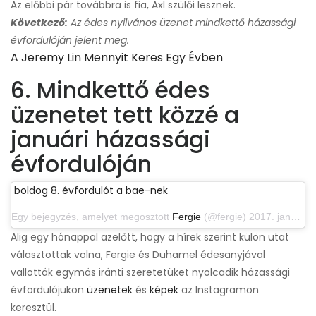
Az előbbi pár továbbra is fia, Axl szülői lesznek.
Következő:
Az édes nyilvános üzenet mindkettő házassági
évfordulóján jelent meg.
A Jeremy Lin Mennyit Keres Egy Évben
6. Mindkettő édes
üzenetet tett közzé a
januári házassági
évfordulóján
boldog 8. évfordulót a bae-nek
Egy bejegyzés, amelyet megosztott
Fergie
(@fergie) 2017. január 10-én, 16:13 PST-kor
Alig egy hónappal azelőtt, hogy a hírek szerint külön utat
választottak volna, Fergie és Duhamel édesanyjával
vallották egymás iránti szeretetüket nyolcadik házassági
évfordulójukon
üzenetek
és
képek
az Instagramon
keresztül.