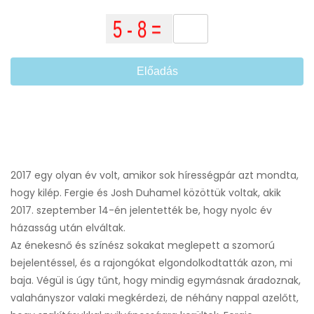
Előadás
2017 egy olyan év volt, amikor sok hírességpár azt mondta,
hogy kilép. Fergie és Josh Duhamel közöttük voltak, akik
2017. szeptember 14-én jelentették be, hogy nyolc év
házasság után elváltak.
Az énekesnő és színész sokakat meglepett a szomorú
bejelentéssel, és a rajongókat elgondolkodtatták azon, mi
baja. Végül is úgy tűnt, hogy mindig egymásnak áradoznak,
valahányszor valaki megkérdezi, de néhány nappal azelőtt,