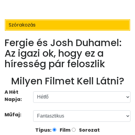
Szórakozás
Fergie és Josh Duhamel:
Az igazi ok, hogy ez a
híresség pár feloszlik
Milyen Filmet Kell Látni?
A Hét
Napja:
Műfaj:
Típus:
Film
Sorozat