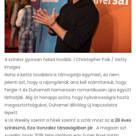
A színész gyorsan halad tovább. | Christopher Polk / Getty
Images
Noha a kettő továbbra is támogatja egymást, ez nem
jelenti azt, hogy a rajongóknak arra kell számítaniuk, hogy
Fergie-t és Duhamelt hamarosan romantikusan újra együtt
láthatják. Alig öt hónapja azóta, hogy nyilvánosságra hozta
megosztottságukat, Duhamel állítólag új kapcsolatra
lépett.
A Us Weekly szerint a hírek szerint a sztár most az
a 28 éves
színésznő, Eiza Gonzalez társaságában jár
. A magazin azt
sugallja, hogy 2018 februárjában egy Super Bowl partin