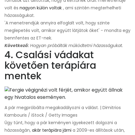
források azt állították, hogy a kettőnek őrült menetrendje
volt és
nagyon külön voltak
, ami szintén megterhelheti
házasságukat.
'A menetrendjük annyira elfoglalt volt, hogy szinte
meglepetés volt, amikor együtt látjátok őket' - mondta egy
bennfentes az ET-nek.
Következő:
Hogyan próbálták működtetni házasságukat.
4. Csalási vádakat
követően terápiára
mentek
A pár megpróbálta megakadályozni a válást. | Dimitrios
Kambouris / iStock / Getty Images
Úgy tűnt, hogy a pár keményen igyekezett dolgozni a
házasságán,
akár terápiára járni
a 2009-es állítások után,