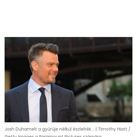
Josh Duhamelt a gyűrűje nélkül észlelték .. | Timothy Hiatt /
Getty Images a Paramount Pictures számára