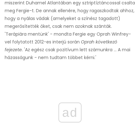
miszerint Duhamel Atlantában egy sztriptíztáncossal csalta
meg Fergie-t. De annak ellenére, hogy ragaszkodtak ahhoz,
hogy a nyálas vádak (amelyeket a színész tagadott)
megerősítették őket, csak nem azoknak szánták.
'Terápiára mentünk' - mondta Fergie egy Oprah Winfrey-
vel folytatott 2012-es interjú során
Oprah következő
fejezete.
'Az egész csak pozitívum lett számunkra ... A mai
házasságunk - nem tudtam többet kérni.'
ad