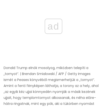
ad
Donald Trump elnök mosolyog, miközben telepíti a
„tornyot”. | Brendan Smialowski / AFP / Getty Images
Ismét a Peases könyvéből megismerhetjük a „tornyot”.
Amint a fenti fényképen láthatja, a torony az a hely, ahol
„az egyik kéz ujjai könnyedén nyomják a másik kezének
ujjait, hogy templomtornyot alkossanak, és néha előre-
hátra ringatnak, mint egy pók, aki a tükörben nyomást