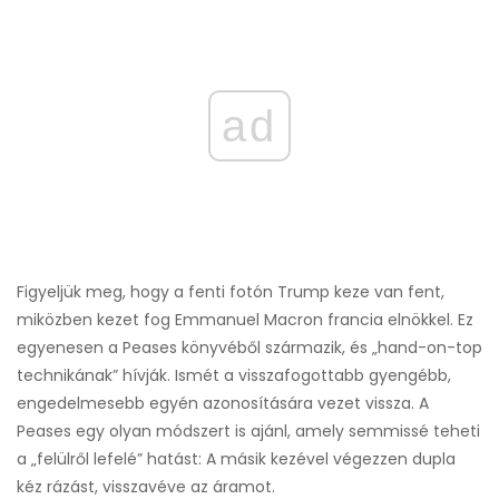
ad
Figyeljük meg, hogy a fenti fotón Trump keze van fent,
miközben kezet fog Emmanuel Macron francia elnökkel. Ez
egyenesen a Peases könyvéből származik, és „hand-on-top
technikának” hívják. Ismét a visszafogottabb gyengébb,
engedelmesebb egyén azonosítására vezet vissza. A
Peases egy olyan módszert is ajánl, amely semmissé teheti
a „felülről lefelé” hatást: A másik kezével végezzen dupla
kéz rázást, visszavéve az áramot.