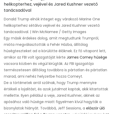
Donald Trump elnök integet egy várakozó Marine One
helikopterhez sétálva vejével és Jared Kushner vezető
tanácsadóval. | Win McNamee / Getty Images
Egy másik érdekes dolog, amit megtudtunk Trumpról,
mióta megválasztották a Fehér Házba, állítólag
hűségteszteket ad a körülötte élőknek. Ez fő vitapont lett,
amikor az FBI volt igazgatóját kérte
James Comey hűsége
vacsora közben és végül kirúgták. Az FBI igazgatója
természetesen állítólag továbbra is pártatlan és pártatlan
marad, ami nehéz helyzetbe hozza Comeyt.
De a történetek arról szólnak, hogy Trump mennyire
értékeli a lojalitást, és azok jutalmat kaptak, akik kitartottak
mellette. Ilyen például a veje, Jared Kushner, akinek az
apósához való hűsége miatt figyelmen kívül hagyták a
bizonylatok hiányát. Továbbá, Jeff Sessions, a
először ülő