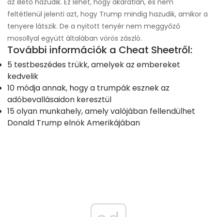
az illető hazudik. Ez lehet, hogy akaratlan, és nem
feltétlenül jelenti azt, hogy Trump mindig hazudik, amikor a
tenyere látszik. De a nyitott tenyér nem meggyőző
mosollyal együtt általában vörös zászló.
További információk a Cheat Sheetről:
5 testbeszédes trükk, amelyek az embereket
kedvelik
10 módja annak, hogy a trumpák esznek az
adóbevallásaidon keresztül
15 olyan munkahely, amely valójában fellendülhet
Donald Trump elnök Amerikájában