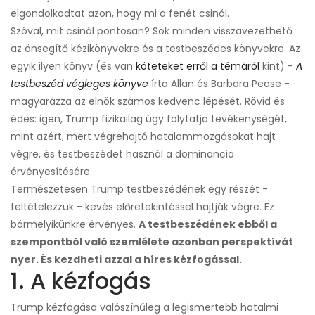
elgondolkodtat azon, hogy mi a fenét csinál.
Szóval, mit csinál pontosan? Sok minden visszavezethető
az önsegítő kézikönyvekre és a testbeszédes könyvekre. Az
egyik ilyen könyv (és van
köteteket erről a témáról
kint) -
A
testbeszéd végleges könyve
írta Allan és Barbara Pease -
magyarázza az elnök számos kedvenc lépését. Rövid és
édes: igen, Trump fizikailag úgy folytatja tevékenységét,
mint azért, mert végrehajtó hatalommozgásokat hajt
végre, és testbeszédet használ a dominancia
érvényesítésére.
Természetesen Trump testbeszédének egy részét -
feltételezzük - kevés előretekintéssel hajtják végre. Ez
bármelyikünkre érvényes.
A testbeszédének ebből a
szempontból való szemlélete azonban perspektívát
nyer. És kezdheti azzal a híres kézfogással.
1. A kézfogás
Trump kézfogása valószínűleg a legismertebb hatalmi