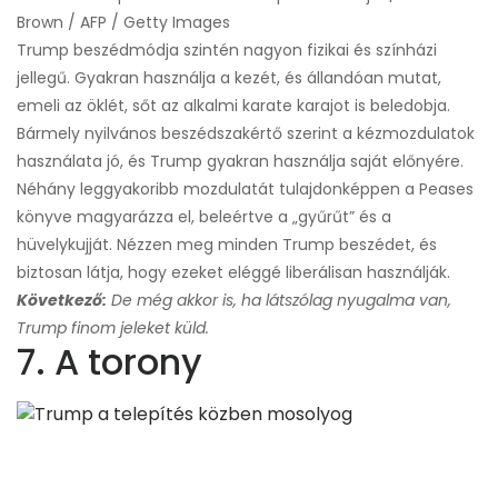
Brown / AFP / Getty Images
Trump beszédmódja szintén nagyon fizikai és színházi
jellegű. Gyakran használja a kezét, és állandóan mutat,
emeli az öklét, sőt az alkalmi karate karajot is beledobja.
Bármely nyilvános beszédszakértő szerint a kézmozdulatok
használata jó, és Trump gyakran használja saját előnyére.
Néhány leggyakoribb mozdulatát tulajdonképpen a Peases
könyve magyarázza el, beleértve a „gyűrűt” és a
hüvelykujját. Nézzen meg minden Trump beszédet, és
biztosan látja, hogy ezeket eléggé liberálisan használják.
Következő:
De még akkor is, ha látszólag nyugalma van,
Trump finom jeleket küld.
7. A torony