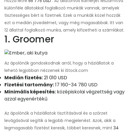
hozza létre
55 775 USD
. Az állatorvos karrierjét leszámítva
különféle állatokkal foglalkozó munkák vannak, amelyek
tisztességes bért is fizetnek. Ezek a munkák közel hozzák
ezt a medián jövedelmet, vagy még magasabbak. Itt van
12 állattal foglalkozó munka, amely kifizetheti a számlákat.
1. Groomer
Az ápolónők gondoskodnak arról, hogy a háziállatok a
lehető legjobban nézzenek ki iStock.com
Medián fizetés:
21 010 USD
Fizetési tartomány:
17 160–34 780 USD
Minimális képesítés:
középiskolai végzettség vagy
azzal egyenértékű
Az ápolónők a háziállatok tisztításával és a szőrzet
levágásával segítik a legjobb megjelenést. Azok, akik a
legmagasabb fizetést keresik, többet keresnek, mint
34