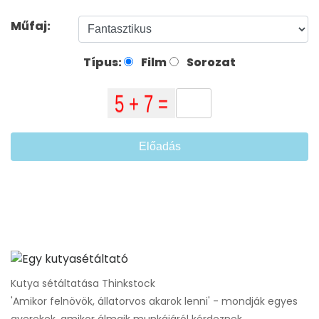
Műfaj:
Típus:
Film
Sorozat
Előadás
Kutya sétáltatása Thinkstock
'Amikor felnövök, állatorvos akarok lenni' - mondják egyes