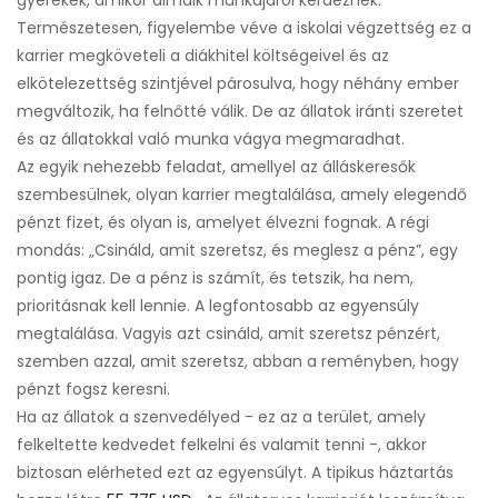
gyerekek, amikor álmaik munkájáról kérdeznek.
Természetesen, figyelembe véve a iskolai végzettség ez a
karrier megköveteli a diákhitel költségeivel és az
elkötelezettség szintjével párosulva, hogy néhány ember
megváltozik, ha felnőtté válik. De az állatok iránti szeretet
és az állatokkal való munka vágya megmaradhat.
Az egyik nehezebb feladat, amellyel az álláskeresők
szembesülnek, olyan karrier megtalálása, amely elegendő
pénzt fizet, és olyan is, amelyet élvezni fognak. A régi
mondás: „Csináld, amit szeretsz, és meglesz a pénz”, egy
pontig igaz. De a pénz is számít, és tetszik, ha nem,
prioritásnak kell lennie. A legfontosabb az egyensúly
megtalálása. Vagyis azt csináld, amit szeretsz pénzért,
szemben azzal, amit szeretsz, abban a reményben, hogy
pénzt fogsz keresni.
Ha az állatok a szenvedélyed - ez az a terület, amely
felkeltette kedvedet felkelni és valamit tenni -, akkor
biztosan elérheted ezt az egyensúlyt. A tipikus háztartás