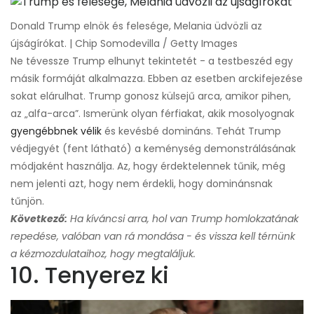
Donald Trump elnök és felesége, Melania üdvözli az
újságírókat. | Chip Somodevilla / Getty Images
Ne tévessze Trump elhunyt tekintetét - a testbeszéd egy
másik formáját alkalmazza. Ebben az esetben arckifejezése
sokat elárulhat. Trump gonosz külsejű arca, amikor pihen,
az „alfa-arca”. Ismerünk olyan férfiakat, akik mosolyognak
gyengébbnek vélik
és kevésbé domináns. Tehát Trump
védjegyét (fent látható) a keménység demonstrálásának
módjaként használja. Az, hogy érdektelennek tűnik, még
nem jelenti azt, hogy nem érdekli, hogy dominánsnak
tűnjön.
Következő:
Ha kíváncsi arra, hol van Trump homlokzatának
repedése, valóban van rá mondása - és vissza kell térnünk
a kézmozdulataihoz, hogy megtaláljuk.
10. Tenyerez ki