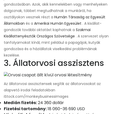
gondozásában. Azok, akik kennelekben vagy menhelyeken
dolgoznak, többet megtudhatnak a munkáról, ha
osztályokon vesznek részt a
Humán Társaság az Egyesült
Államokban
és a
Amerikai Humán Egyesület
. A kisállat-
gondozók további oktatást kaphatnak a
Szakmai
Kisállattenyésztők Országos Szövetsége
. A szervezet olyan
tanfolyamokat kínál, mint például a papagájok, kutyák
gondozása és a háziállatok viselkedési problémáinak
kezelése.
3. Állatorvosi asszisztens
Az állatorvosi asszisztensek segítik az állatorvosokat az
alapvető irodai feladatokban
iStock.com/monkeybusinessimages
Medián fizetés:
24 360 dollár
Fizetési tartomány:
18 060–36 690 USD