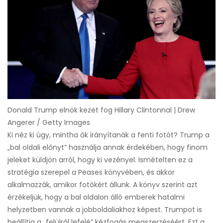
Donald Trump elnök kezet fog Hillary Clintonnal | Drew
Angerer / Getty Images
Ki néz ki úgy, mintha ők irányítanák a fenti fotót? Trump a
„bal oldali előnyt” használja annak érdekében, hogy finom
jeleket küldjön arról, hogy ki vezényel. Ismételten ez a
stratégia szerepel a Peases könyvében, és akkor
alkalmazzák, amikor fotókért állunk. A könyv szerint azt
érzékeljük, hogy a bal oldalon álló emberek hatalmi
helyzetben vannak a jobboldaliakhoz képest. Trumpot is
beállítja a „felülről lefelé” kézfogás megszerzéséért. Ezt a