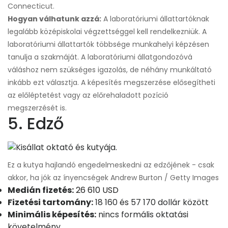
Connecticut.
Hogyan válhatunk azzá:
A laboratóriumi állattartóknak
legalább középiskolai végzettséggel kell rendelkezniük. A
laboratóriumi állattartók többsége munkahelyi képzésen
tanulja a szakmáját. A laboratóriumi állatgondozóvá
váláshoz nem szükséges igazolás, de néhány munkáltató
inkább ezt választja. A képesítés megszerzése elősegítheti
az előléptetést vagy az előrehaladott pozíció
megszerzését is.
5. Edző
Ez a kutya hajlandó engedelmeskedni az edzőjének - csak
akkor, ha jók az ínyencségek Andrew Burton / Getty Images
Medián fizetés:
26 610 USD
Fizetési tartomány:
18 160 és 57 170 dollár között
Minimális képesítés:
nincs formális oktatási
követelmény