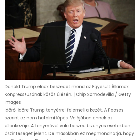
Donald Trump elnök beszédet mond az Egyesült Államok
Kongresszusának közös ülésén. | Chip Somodevilla / Getty
Images
Időről időre Trump tenyérrel felemeli a kezét. A Peases
szerint ez nem hatalmi lépés. Valójában ennek az
ellenkezője. A tenyerével való beszéd bizonyos esetekben
őszinteséget jelent. De másokban ez megmondhatja, hogy