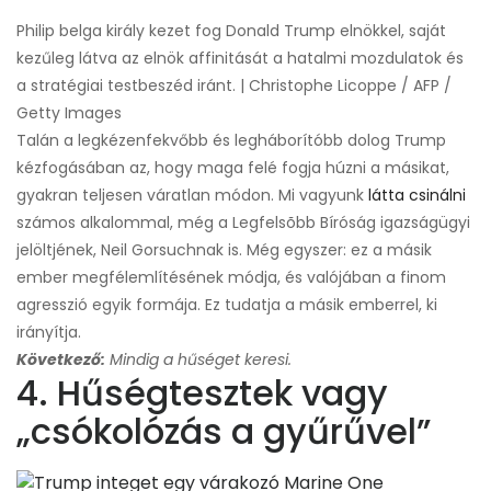
Philip belga király kezet fog Donald Trump elnökkel, saját
kezűleg látva az elnök affinitását a hatalmi mozdulatok és
a stratégiai testbeszéd iránt. | Christophe Licoppe / AFP /
Getty Images
Talán a legkézenfekvőbb és legháborítóbb dolog Trump
kézfogásában az, hogy maga felé fogja húzni a másikat,
gyakran teljesen váratlan módon. Mi vagyunk
látta csinálni
számos alkalommal, még a Legfelsõbb Bíróság igazságügyi
jelöltjének, Neil Gorsuchnak is. Még egyszer: ez a másik
ember megfélemlítésének módja, és valójában a finom
agresszió egyik formája. Ez tudatja a másik emberrel, ki
irányítja.
Következő:
Mindig a hűséget keresi.
4. Hűségtesztek vagy
„csókolózás a gyűrűvel”