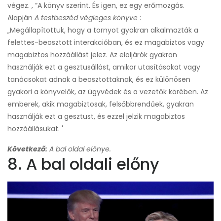
végez. , ”A könyv szerint. És igen, ez egy erőmozgás.
Alapján
A testbeszéd végleges könyve
:
„Megállapítottuk, hogy a tornyot gyakran alkalmazták a
felettes-beosztott interakcióban, és ez magabiztos vagy
magabiztos hozzáállást jelez. Az elöljárók gyakran
használják ezt a gesztusállást, amikor utasításokat vagy
tanácsokat adnak a beosztottaknak, és ez különösen
gyakori a könyvelők, az ügyvédek és a vezetők körében. Az
emberek, akik magabiztosak, felsőbbrendűek, gyakran
használják ezt a gesztust, és ezzel jelzik magabiztos
hozzáállásukat. '
Következő:
A bal oldal előnye.
8. A bal oldali előny