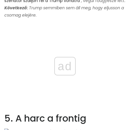
szenátor szálljon fel a Trump vonatra
, végül főügyésze lett.
Következő:
Trump semmiben sem áll meg, hogy eljusson a
csomag elejére.
ad
5. A harc a frontig