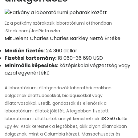
Ez a patkány szórakozik laboratóriumi otthonában
iStock.com/JanPietruszka
Mit Jelent Charles Charles Barkley Nettó Értéke
Medián fizetés:
24 360 dollár
Fizetési tartomány:
18 060–36 690 USD
Minimális képesítés:
középiskolai végzettség vagy
azzal egyenértékű
A laboratóriumi állatgondozók laboratóriumokban
dolgoznak állattudósokkal, biológusokkal vagy
állatorvosokkal. Etetik, gondozzák és ellenőrzik a
laboratóriumi állatok jólétét. A legjobban fizetett
laboratóriumi állattartók annyit kereshetnek
38 350 dollár
Egy év. Azok keresnek a legtöbbet, akik olyan államokban
dolgoznak, mint a Columbia körzet, Massachusetts és