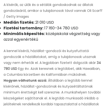
A kísérők, az ülők és a sétálók gondoskodnak az állatok
gondozásáról, amikor a tulajdonosok távol vannak Oli Scarff
/ Getty Images
Medián fizetés:
21 010 USD
Fizetési tartomány:
17 160–34 780 USD
Minimális képesítés:
középiskolai végzettség vagy
azzal egyenértékű
A kennel kísérői, háziállat-gondozói és kutyafuttatói
gondozzák a háziállatokat, amíg a tulajdonosok utaznak
vagy nem érhetők el. A legjobban fizetett dolgozók akár
34
780 USD
Egy év. Azok keresnek a legtöbbet, akik Hawaiiban,
a Columbia körzetben és Kaliforniában működnek.
Hogyan válhatunk azzá:
Általában a legtöbb kennel
kísérőnek, háziállat-gondozónak és kutyasétáltatónak
minimum érettségit kell szereznie. A munkahelyen további
készségeket sajátítanak el. A legtöbb munkaadó inkább a
jelölteknek rendelkezik korábbi tapasztalattal a háziállatok