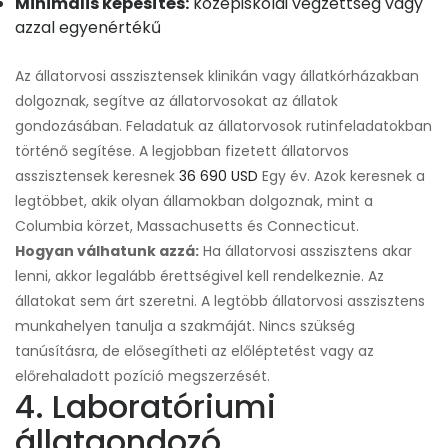
Minimális képesítés:
középiskolai végzettség vagy
azzal egyenértékű
Az állatorvosi asszisztensek klinikán vagy állatkórházakban
dolgoznak, segítve az állatorvosokat az állatok
gondozásában. Feladatuk az állatorvosok rutinfeladatokban
történő segítése. A legjobban fizetett állatorvos
asszisztensek keresnek
36 690 USD
Egy év. Azok keresnek a
legtöbbet, akik olyan államokban dolgoznak, mint a
Columbia körzet, Massachusetts és Connecticut.
Hogyan válhatunk azzá:
Ha állatorvosi asszisztens akar
lenni, akkor legalább érettségivel kell rendelkeznie. Az
állatokat sem árt szeretni. A legtöbb állatorvosi asszisztens
munkahelyen tanulja a szakmáját. Nincs szükség
tanúsításra, de elősegítheti az előléptetést vagy az
előrehaladott pozíció megszerzését.
4. Laboratóriumi
állatgondozó