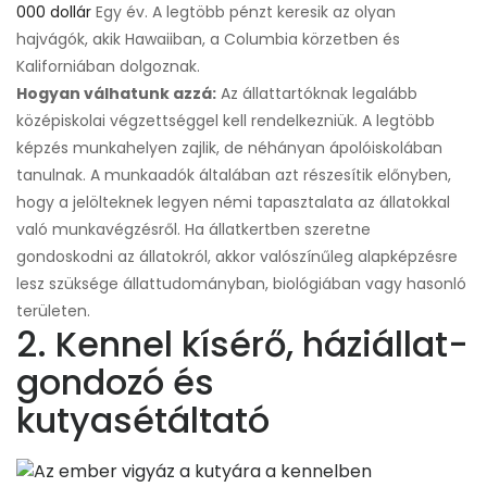
000 dollár
Egy év. A legtöbb pénzt keresik az olyan
hajvágók, akik Hawaiiban, a Columbia körzetben és
Kaliforniában dolgoznak.
Hogyan válhatunk azzá:
Az állattartóknak legalább
középiskolai végzettséggel kell rendelkezniük. A legtöbb
képzés munkahelyen zajlik, de néhányan ápolóiskolában
tanulnak. A munkaadók általában azt részesítik előnyben,
hogy a jelölteknek legyen némi tapasztalata az állatokkal
való munkavégzésről. Ha állatkertben szeretne
gondoskodni az állatokról, akkor valószínűleg alapképzésre
lesz szüksége állattudományban, biológiában vagy hasonló
területen.
2. Kennel kísérő, háziállat-
gondozó és
kutyasétáltató