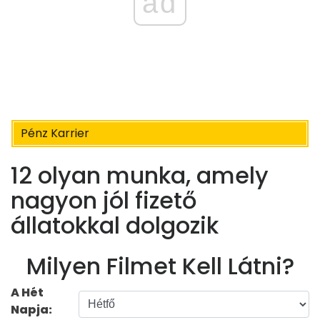
ad
Pénz Karrier
12 olyan munka, amely
nagyon jól fizető
állatokkal dolgozik
Milyen Filmet Kell Látni?
A Hét
Napja: