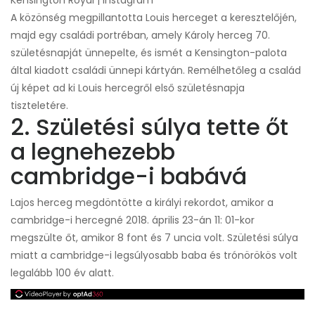
Kensington Royal | Instagram
A közönség megpillantotta Louis herceget a keresztelőjén,
majd egy családi portréban, amely Károly herceg 70.
születésnapját ünnepelte, és ismét a Kensington-palota
által kiadott családi ünnepi kártyán. Remélhetőleg a család
új képet ad ki Louis hercegről első születésnapja
tiszteletére.
2. Születési súlya tette őt
a legnehezebb
cambridge-i babává
Lajos herceg megdöntötte a királyi rekordot, amikor a
cambridge-i hercegné 2018. április 23-án 11: 01-kor
megszülte őt, amikor 8 font és 7 uncia volt. Születési súlya
miatt a cambridge-i legsúlyosabb baba és trónörökös volt
legalább 100 év alatt.