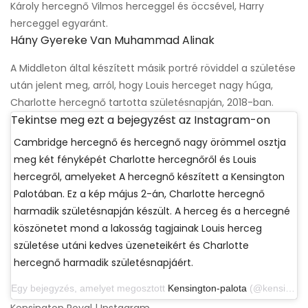
Károly hercegnő Vilmos herceggel és öccsével, Harry
herceggel egyaránt.
Hány Gyereke Van Muhammad Alinak
A Middleton által készített másik portré röviddel a születése
után jelent meg, arról, hogy Louis herceget nagy húga,
Charlotte hercegnő tartotta születésnapján, 2018-ban.
Tekintse meg ezt a bejegyzést az Instagram-on
Cambridge hercegnő és hercegnő nagy örömmel osztja
meg két fényképét Charlotte hercegnőről és Louis
hercegről, amelyeket A hercegnő készített a Kensington
Palotában. Ez a kép május 2-án, Charlotte hercegnő
harmadik születésnapján készült. A herceg és a hercegné
köszönetet mond a lakosság tagjainak Louis herceg
születése utáni kedves üzeneteikért és Charlotte
hercegnő harmadik születésnapjáért.
Egy bejegyzés, amelyet megosztott
Kensington-palota
(@kensingtonroyal) 2018. május 5-én, 16:00 PDT-kor