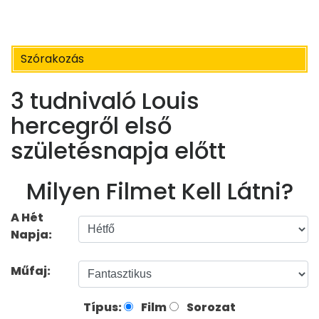
Szórakozás
3 tudnivaló Louis
hercegről első
születésnapja előtt
Milyen Filmet Kell Látni?
A Hét
Napja:
Műfaj:
Típus:
Film
Sorozat