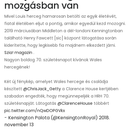
mozgásban van
Mivel Louis herceg hamarosan betölti az egyik életévét,
fiatal életében eljut a pontig, amikor egyedül kezd mozogni.
2019 márciusában Middleton a dél-londoni Kenningtonban
található Henry Fawcett [sic] központ látogatása során
kiderítette, hogy legkisebb fia majdnem elkezdett járni.
Szia! magazin
.
Nagyon boldog 70. születésnapot kívánok Wales
hercegének!
Két új fénykép, amelyet Wales hercege és családja
készített
@ChrisJack_Getty
a Clarence House kertjében
szabadon engedték, hogy megünnepeljék a HRH 70.
születésnapját. Látogatás
@ClarenceHouse
többért
pic.twitter.com/nQwDOPGVkx
- Kensington Palota (@KensingtonRoyal)
2018.
november 13