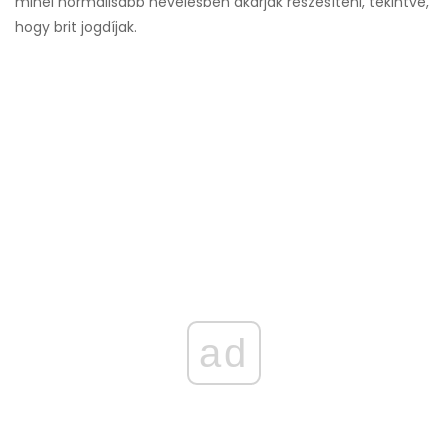
minél normálisabb nevelésben akarják részesíteni, tekintve,
hogy brit jogdíjak.
ad