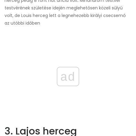
herceg pedig 8 font hat uncia volt. Mindhárom testvér
testvérének születése idején meglehetősen közeli súlyú
volt, de Louis herceg lett a legnehezebb királyi csecsemő
az utóbbi időben
ad
3. Lajos herceg