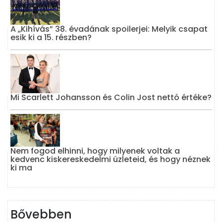
A „Kihívás” 38. évadának spoilerjei: Melyik csapat
esik ki a 15. részben?
Mi Scarlett Johansson és Colin Jost nettó értéke?
Nem fogod elhinni, hogy milyenek voltak a
kedvenc kiskereskedelmi üzleteid, és hogy néznek
ki ma
Bővebben